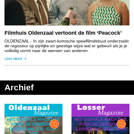
Filmhuis Oldenzaal vertoont de film ‘Peacock’
OLDENZAAL
- In zijn zwart-komische speelfilmdebuut onderzoekt
de regisseur op pijnlijke en geestige wijze wat er gebeurt als je je
volledig vormt naar de wensen van anderen.
LEES MEER
Archief
HÈT DIGITALE MAGAZINE
HÈT DIGITALE MAGAZINE
VOOR DE GEMEENTE
VOOR DE GEMEENTE
LOSSER E.O. 03-07-2026
OLDENZAAL E.O. 03-07-
2026