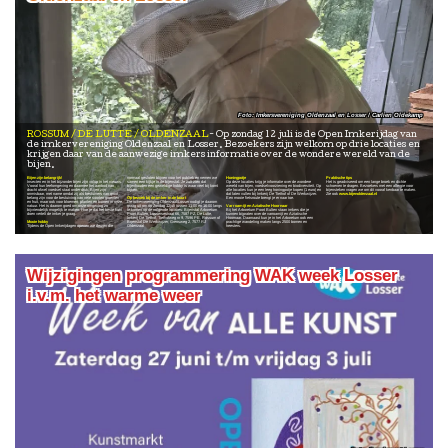
Imkersvereniging Oldenzaal en Losser / Carlien Oldekamp
ROSSUM / DE LUTTE / OLDENZAAL
Op zondag 12 juli is de Open Imkerijdag van
de imkervereniging Oldenzaal en Losser. Bezoekers zijn welkom op drie locaties en
krijgen daar van de aanwezige imkers informatie over de wondere wereld van de
bijen.
Bijen zijn belangrijk!
normaal gesloten blijven voor het publiek en nemen we
Honingpotje
Praktische tips
Insecten en in het bijzonder bijen zijn volop in het nieuws.
samen een kijkje in de bijenstal. Je zult zien dat
Op deze locaties krijg je informatie over de wondere
Het is geadviseerd om een lange broek en dichte
Vooral hun leefomgeving en daarmee het aanbod van
bijenhouden een geweldige hobby is waar veel bij komt
wereld van bijen, voedselvoorziening en biodiversiteit. Op
schoenen te dragen. Bezoekers met een allergie voor
dracht ofwel voedsel staat onder druk. Bijen zijn
kijken.
alle locaties kun je een leeg honingpotje kopen (1 euro) en
bijensteken vragen we om dit vooraf kenbaar te maken.
onmisbaar, met name omdat zij als bestuivers van groot
dat laten vullen bij Imkerij De Tiethof of De Werkwijzer.
Zie ook
www.bijenoldenzaal.nl
belang zijn voor de bestuiving van vele soorten groenten
Op bezoek bij de imker in de buurt
Een mooie fietsroute brengt je er naar toe.
en fruit, maar ook voor bloemen, planten en bomen in onze
De imkervereniging Oldenzaal/Losser nodigt je daarom
natuur. Het is daarom goed om onze omgeving zo
graag uit om op Zondag 12juli tussen 11:00 en 16:00 langs
Varroamijt en Aziatische Hoornaar
bijvriendelijk mogelijk te maken. Hoe je dat het beste kunt
te komen op de volgende locaties: Bijenstal Arboretum
Bij het Arboretum Poort Bulten staan imkers die je
doen vertelt de imker je graag.
Poort Bulten, Lossersestraat 66, 7587 PZ, De Lutte,
kunnen bijpraten over de varroamijt en Aziatische
Imkerij De Tiethof, Tiethofweg nr 9, 7596 PE, Rossum of
Hoornaar. Daarnaast kun je in het Arboretum ook een
Mooie hobby
Bijenstal De Werkwijzer, Grensweg 2, 7577 RJ
prachtige wandeling maken langs 2500 bomen en
Tijdens de Open Imkerijdagen openen we deuren die
Oldenzaal
heesters.
Wijzigingen programmering WAK week Losser
i.v.m. het warme weer