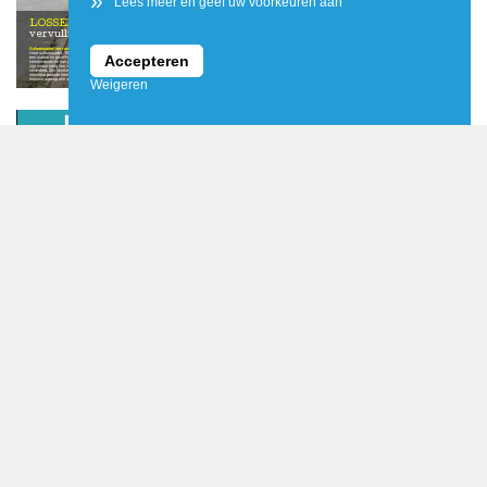
»
Lees meer en geef uw voorkeuren aan
Familie Wildenborg / Wish3
LOSSER
Een bijzondere wens van Sabine Wildenborg uit Losser is onlangs in
vervulling gegaan dankzij de Wensboom Losser.
Schoonvader verrast
Daarom diende Sabine een wens in bij de Wensboom
mensen om hem heen. Ik zie graag een glimlach op zijn
partners, die niet alleen voor gezelligheid kwamen, maar
Haar schoonvader, Theo Wildenborg, werd verrast met
Losser.
gezicht en hoop dat hij deze zomer samen met zijn
ook de handen uit de mouwen staken in de tuin. Onder het
Accepteren
een warme en gezellige ochtend samen met zijn kinderen,
(klein)kinderen weer volop van zijn geliefde tuin kan
motto ‘vele handen maken licht werk’ werd er samen
kleinkinderen en hun partners. Sinds het overlijden van
“Wat zijn we trots op hoe hij het doet”
genieten.”
gewerkt én genoten. Daarnaast ontving Theo een
zijn vrouw vorig jaar is het leven voor Theo ingrijpend
“Na het overlijden van zijn vrouw vorig jaar is alles
cadeaubon van Wolters Tuincentrum voor nieuwe planten
veranderd. Zijn familie ziet hoe hij zich moedig door deze
anders. Maar wat zijn we trots op hoe hij het doet”, vertelt
Samen aan de slag in de tuin
en tuinbenodigdheden. De ochtend werd afgesloten met
moeilijke periode heen slaat, maar gunde hem ook een
Sabine. “We wilden hem graag laten weten hoeveel hij
Vorige week werd de wens werkelijkheid. Theo werd
een heerlijke lunch, verzorgd door De Broodbode.
moment waarop alle aandacht even naar hem uitging.
voor ons betekent en hem weer laten genieten van de
thuis verrast door zijn kinderen, kleinkinderen en hun
Weigeren
Het nieuwe Losser Magazine van 12 juni 2026 al
gezien?