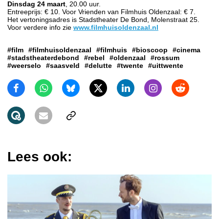
Dinsdag 24 maart
, 20.00 uur.
Entreeprijs: € 10. Voor Vrienden van Filmhuis Oldenzaal: € 7.
Het vertoningsadres is Stadstheater De Bond, Molenstraat 25.
Voor verdere info zie
www.filmhuisoldenzaal.nl
#film
#filmhuisoldenzaal
#filmhuis
#bioscoop
#cinema
#stadstheaterdebond
#rebel
#oldenzaal
#rossum
#weerselo
#saasveld
#delutte
#twente
#uittwente
Lees ook: