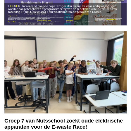
Fundament Losser
LOSSER
In verband met de hoge temperaturen zullen waar nodig wijzigingen
worden aangebracht in de programmering van de Week van Alle Kunst, die van
zaterdag 27 juni t/m vrijdag 3 juli plaatsvindt in de gemeente Losser.
Veiligheid voor alles
het Torenbezoek, optredens van Kunstbende
Locatie bibliotheek, Raadhuisplein 1 Losser. Aanvang
Tijden blijven gelijk 12.00-16.00 uur.
Dat kan betekenen afgelasting, verschuiven naar nieuwe
Deze zullen worden verplaatst naar de Boerenmarkt op
blijft 14.30 uur.
—
datum of verplaatsen naar een binnenlocatie. Hieronder
zaterdag 26 september a.s.
De overige activiteiten gaan voorlopig onveranderd door
een overzicht van actuele wijzigingen.
—
maar check regelmatig
www.waklosser.nl
waar we
Muziek en dans naar binnen
Zondag 28 juni
indien nodig updates zullen plaatsen.
Zaterdag 27 juni
De optredens van Muziek en dans zullen worden
Jongerenfestival LOS! gaat door op de geplande locatie
Volgende activiteiten komen te
vervallen
: de Kunstmarkt,
verplaatst naar binnen.
(MAN Nilantspad) maar dan binnen.
Groep 7 van Nutsschool zoekt oude elektrische
apparaten voor de E-waste Race!