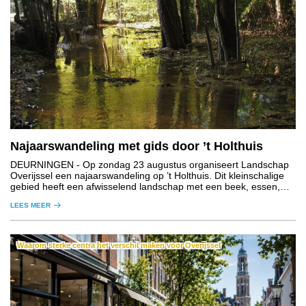
Najaarswandeling met gids door ’t Holthuis
DEURNINGEN
- Op zondag 23 augustus organiseert Landschap
Overijssel een najaarswandeling op ’t Holthuis. Dit kleinschalige
gebied heeft een afwisselend landschap met een beek, essen,
graslanden, houtwallen en bos.
LEES MEER
Waarom sterke centra het verschil maken voor Overijssel