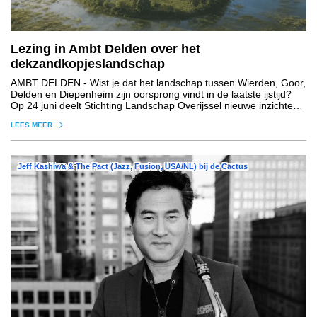
Lezing in Ambt Delden over het
dekzandkopjeslandschap
AMBT DELDEN
- Wist je dat het landschap tussen Wierden, Goor,
Delden en Diepenheim zijn oorsprong vindt in de laatste ijstijd?
Op 24 juni deelt Stichting Landschap Overijssel nieuwe inzichten
over het ontstaan van het gebied.
LEES MEER
Jeff Kashiwa & The Pact (Jazz, Fusion, USA/NL) bij de Cactus