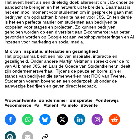
Het event heeft als een drieledig doel: allereerst om J€S onder de
aandacht te brengen en het netwerk uit te breiden. Daarnaast is
het een mooi moment voor studenten om in gesprek te gaan met
bedrijven om opdrachten binnen te halen voor J€S. En ten derde
is het een perfecte manier om studenten aan bedrijven te
koppelen voor stages en projecten. Zo kunnen bedrijven
geholpen worden op een diversiteit aan E-commerce: van beter
gevonden worden op Google tot aan webshopverbeteringen en AI
inzetten voor marketing en social media.
Mix van inspiratie, interactie en gezelligheid
Het programma biedt een mix van inspiratie, interactie en
gezelligheid. Onder andere Martijn Veltmann spreekt over de rol
van AI binnen J€S, en Lars de Goede van Studentkelner.nl deelt
zijn ondernemersverhaal. Tijdens de pauze en borrel zijn er
stands van bedrijven die samenwerken met ROC van Twente.
Studenten voeren bovendien een onderzoek uit onder de
aanwezige bedrijven en geven direct feedback.
#rocvantwente
#ondernemer
#inspiratie
#onderwijs
#ecommerce
#ai
#talent
#almelo
#twente