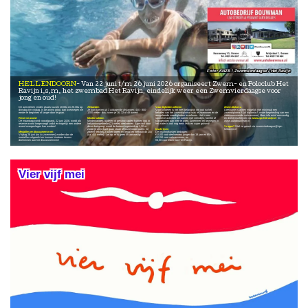
KNZB / Zwemvierdaagse / Het Ravijn
HELLENDOORN
Van 22 juni t/m 26 juni 2026 organiseert Zwem- en Poloclub Het
Ravijn i.s.m. het zwembad Het Ravijn, eindelijk weer een Zwemvierdaagse voor
jong en oud!
De activiteiten vinden plaats tussen 18.00u en 20.30u op
Afstanden
Vaardigheden oefenen
Zwemdiploma
dinsdag t/m vrijdag. Is de animo groot, dan overwegen we
Je kunt kiezen uit 3 uitdagende afstanden: 400 - 800 -
Voor kinderen is het héél belangrijk om ook na het
Deelname is alleen mogelijk met minimaal een
eerder te beginnen of langer door te gaan.
1200 meter - dus zwem je 16, 32 of 48 banen!
behalen van het zwemdiploma vaak te zwemmen en de
zwemdiploma B (of diploma A onder begeleiding van een
aangeleerde vaardigheden te oefenen. Het is een
meezwemmende volwassene). Meer info en/of eenvoudig
Reserve-avond
Mindervaliden
sportieve activiteit om samen met vriendjes, familie of
en direct inschrijven via
www.zpc-hetravijn.nl
en
De maandagavond voorafgaand, 22 juni 2026, wordt als
Mindervaliden, ouderen of gehandicapten kunnen ook in
klasgenoten aan mee te doen. Zwemmen en bewegen in
www.autobouwman.nl
reserve-avond toegevoegd zodat er mogelijk een andere
het pontongedeelte (21 meter) deelnemen. Speciaal voor
het water is ook nog eens leuk en super gezond!
avond overgeslagen kan worden!
deze doelgroep, wordt de bodem ingesteld op 1,20 m.
Vragen?
Stel ze gerust via zwemvierdaagse@zpc-
zodat je altijd kunt gaan staan of tussendoor rusten. Je
Inschrijven
hetravijn.nl
Medailles en discozwemmen
zwemt telkens 2 banen (heen en terug) en herhaalt dit 10x
De inschrijfkosten bedragen:
Vrijdag 26 juni (na 4x zwemmen) worden dan de
(ca. 400 meter) - Let op: er is geen lift aanwezig!
€10,00 voor deelnemers jonger dan 18 jaar en 65+,
medailles uitgereikt en kunnen kinderen tevens
€12,50 voor volwassenen, en
deelnemen aan het discozwemmen!
€6,50 voor leden van Het Ravijn.
Vier vijf mei