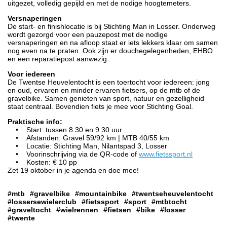
uitgezet, volledig gepijld en met de nodige hoogtemeters.
Versnaperingen
De start- en finishlocatie is bij Stichting Man in Losser. Onderweg
wordt gezorgd voor een pauzepost met de nodige
versnaperingen en na afloop staat er iets lekkers klaar om samen
nog even na te praten. Ook zijn er douchegelegenheden, EHBO
en een reparatiepost aanwezig.
Voor iedereen
De Twentse Heuvelentocht is een toertocht voor iedereen: jong
en oud, ervaren en minder ervaren fietsers, op de mtb of de
gravelbike. Samen genieten van sport, natuur en gezelligheid
staat centraal. Bovendien fiets je mee voor Stichting Goal.
Praktische info:
• Start: tussen 8.30 en 9.30 uur
• Afstanden: Gravel 59/92 km | MTB 40/55 km
• Locatie: Stichting Man, Nilantspad 3, Losser
• Voorinschrijving via de QR-code of
www.fietssport.nl
• Kosten: € 10 pp
Zet 19 oktober in je agenda en doe mee!
#mtb
#gravelbike
#mountainbike
#twentseheuvelentocht
#lossersewielerclub
#fietssport
#sport
#mtbtocht
#graveltocht
#wielrennen
#fietsen
#bike
#losser
#twente