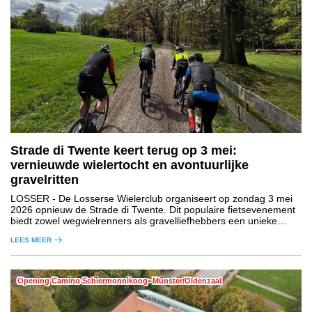
Strade di Twente keert terug op 3 mei:
vernieuwde wielertocht en avontuurlijke
gravelritten
LOSSER
- De Losserse Wielerclub organiseert op zondag 3 mei
2026 opnieuw de Strade di Twente. Dit populaire fietsevenement
biedt zowel wegwielrenners als gravelliefhebbers een unieke
ervaring door het Twentse en Duitse grensgebied.
LEES MEER
Opening Camino Schiermonnikoog- Münster/Oldenzaal