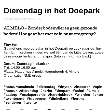
Dierendag in het Doepark
woensdag 1 oktober 2025
ALMELO
- Zonder bodemdieren geen gezonde
bodem! Hoe gaat het met ze in onze omgeving?
Tiny ten
Ga met ons mee op safari in het Doepark op zoek naar de Tiny
Ten. En misschien vinden we wel één van de Little Eleven, zoals
deze mooie herfsthangmatspin. (foto van Florinda Back)
Datum: Zaterdag 4 oktober
Tijd: 14.00-16.00 uur
Plaats: Natuurhus Almelo, Hagenborgh 4, Almelo
Organisatie: NME groep
#natuurhusalmelo
#dierendag
#tinyten
#insecten
#spin
#natuur
#dierendag
#herfst
#doepark
#safari
#almelo
#aadorp
#mariaparochie
#harbrinkhoek
#wierden
#enter
#twenterand
#tubbergen
#dinkelland
#hertme
#zenderen
#twente