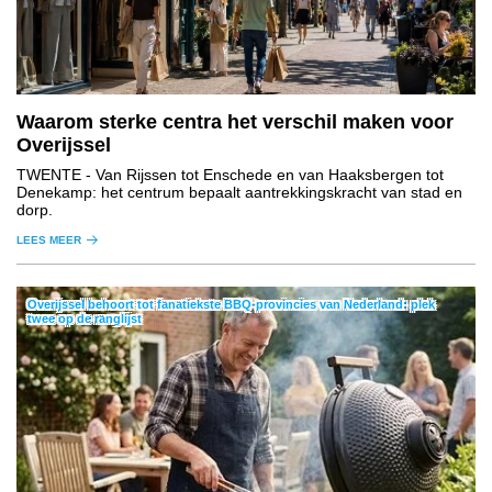
Waarom sterke centra het verschil maken voor
Overijssel
TWENTE
- Van Rijssen tot Enschede en van Haaksbergen tot
Denekamp: het centrum bepaalt aantrekkingskracht van stad en
dorp.
LEES MEER
Overijssel behoort tot fanatiekste BBQ-provincies van Nederland: plek
twee op de ranglijst