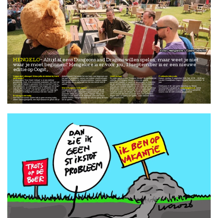
Hengelore / Tjeerd Derkink
HENGELO
Altijd al eens Dungeons and Dragons willen spelen, maar weet je niet
waar je moet beginnen? Hengelore is er voor jou. 13 september is er een nieuwe
editie op Oogst.
Coöperatief rollenspel: Weten jullie de diefstal bij Stork
dobbelstenen! Dat maakt het een kans voor beginners om
Uniek verhaal
Praktische informatie
op te lossen?
het spel te ontdekken, samen met andere creatievelingen,
Bij ieder spel is er een “Dungeon Master": de spelleider en
Datum: zondag 13 september 2026 Tijd: 12:30 – 18:00 uur
In deze editie ‘Een Stork Verhaal’ is er een diefstal
fantasy liefhebbers en verhalenvertellers. Spelers krijgen
verteller. De Dungeon Master schetst de wereld,
Locatie: Broedplaats Oogst, Hengelo Minimumleeftijd: 15
geweest bij Stork. Een essentieel onderdeel, het Hart van
alle spullen die je nodig hebt om het een eerste keer te
omschrijft situaties en speelt de personages en monsters
jaar
Zuid, van de fabriek is gestolen! Wie zit erachter? Hoe is
spelen.
die de spelers onderweg tegenkomen. Spelers bepalen
het verdwenen? En belangrijker: hoe krijgen we het terug?
zelf hoe hun karakter reageert, en een worp met een
Deelname: € 10,- per speler (betaling via Tikkie)
Aan de spelers de taak dit mysterie te ontrafelen en de
Wat is Dungeons & Dragons?
dobbelsteen beslist of een actie ook echt lukt. Zo ontstaat
Inschrijving is geopend op
www.hengelore.nl
, aantal
uitdaging aan te gaan. Lukt het de spelers om hoge ogen
Dungeons & Dragons (D&D / DnD) bestaat sinds de
er ter plekke een uniek verhaal, dat aan iedere tafel weer
plaatsen is beperkt Consumpties: de bar is geopend;
te gooien? Of eindigt het avontuur met een ‘natural 1’?
jaren ’70 en is een coöperatief improvisatiespel. Door
compleet anders kan aflopen. Je hoeft de regels vooraf
snacks voor de tafel worden gewaardeerd.
populaire series en games, zoals Stranger Things en
niet te kennen om mee te kunnen doen. De spelleiders
Ervaring is niet nodig
Baldur’s Gate, heeft het de afgelopen jaren een nieuw
leggen alles uit tijdens het spelen, zodat iedereen direct
Om D&D te kunnen spelen heb je geen ervaring nodig,
publiek bereikt. Hengelore biedt die nieuwe groep de kans
kan aanschuiven.
alleen nieuwsgierigheid, een tikje fantasie en geluk met je
om te spelen.