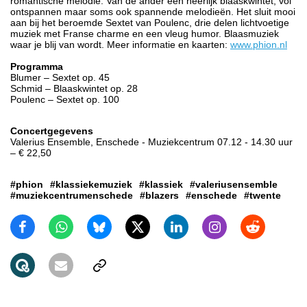
romantische melodie. Van de ander een heerlijk blaaskwintet, vol
ontspannen maar soms ook spannende melodieën. Het sluit mooi
aan bij het beroemde Sextet van Poulenc, drie delen lichtvoetige
muziek met Franse charme en een vleug humor. Blaasmuziek
waar je blij van wordt. Meer informatie en kaarten:
www.phion.nl
Programma
Blumer – Sextet op. 45
Schmid – Blaaskwintet op. 28
Poulenc – Sextet op. 100
Concertgegevens
Valerius Ensemble, Enschede - Muziekcentrum 07.12 - 14.30 uur
– € 22,50
#phion
#klassiekemuziek
#klassiek
#valeriusensemble
#muziekcentrumenschede
#blazers
#enschede
#twente