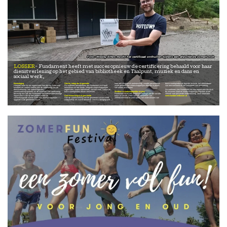
Wesley Elfers mocht het certificaat onthullen tijdens een afsluitende zomerlunch
LOSSER
Fundament heeft met succes opnieuw de certificering behaald voor haar
dienstverlening op het gebied van bibliotheek en Taalpunt, muziek en dans en
sociaal werk.
Bevestiging
Sterke, integrale organisatie
naar een strategisch partnerschap, waarbij gezamenlijk
basisvaardigheden en digitale inclusie, het verminderen
Hiermee laten we als organisatie zien dat we staan voor
De auditoren benadrukken dat Fundament zich heeft
wordt gewerkt aan maatschappelijke effecten in plaats
van eenzaamheid en het stimuleren van ontmoeting.
kwaliteit en continu werken aan de verbetering van de
ontwikkeld tot een brede, integrale maatschappelijke
van alleen activiteiten.
dienstverlening: aan opdrachtgevers,
organisatie, waarin bibliotheek, sociaal werk, cultuur en
De auditoren zien Fundament als een organisatie die dicht
samenwerkingspartners en de inwoners. De certificering
basisvaardigheden elkaar versterken.
Zichtbare maatschappelijke impact
bij inwoners staat en maatschappelijke signalen actief
bevestigt dan ook dat Fundament een toekomstbestendige
Fundament levert een duidelijke bijdrage aan de sociale
vertaalt naar passende ondersteuning. Meer informatie:
organisatie is die op een professionele en
Samenwerking met gemeente
basis in Losser. Denk aan:het versterken van
www.fundamentlosser.nl
samenhangende manier werkt aan maatschappelijke
Ook de samenwerking met de gemeente Losser wordt
zelfredzaamheid en participatie, het ondersteunen van
opgaven in de gemeente Losser.
nadrukkelijk als kracht benoemd. Deze is doorgegroeid