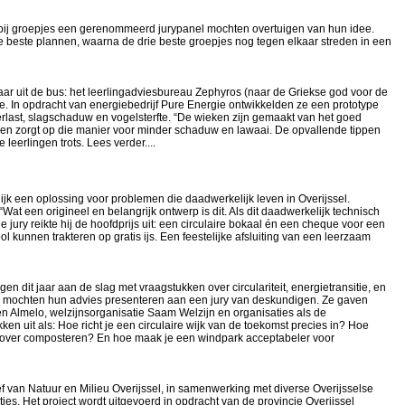
ij groepjes een gerenommeerd jurypanel mochten overtuigen van hun idee.
e beste plannen, waarna de drie beste groepjes nog tegen elkaar streden in een
ar uit de bus: het leerlingadviesbureau Zephyros (naar de Griekse god voor de
. In opdracht van energiebedrijf Pure Energie ontwikkelden ze een prototype
rlast, slagschaduw en vogelsterfte. “De wieken zijn gemaakt van het goed
ig en zorgt op die manier voor minder schaduw en lawaai. De opvallende tippen
leerlingen trots. Lees verder....
lijk een oplossing voor problemen die daadwerkelijk leven in Overijssel.
Wat een origineel en belangrijk ontwerp is dit. Als dit daadwerkelijk technisch
 jury reikte hij de hoofdprijs uit: een circulaire bokaal én een cheque voor een
l kunnen trakteren op gratis ijs. Een feestelijke afsluiting van een leerzaam
en dit jaar aan de slag met vraagstukken over circulariteit, energietransitie, en
 mochten hun advies presenteren aan een jury van deskundigen. Ze gaven
 Almelo, welzijnsorganisatie Saam Welzijn en organisaties als de
n uit als: Hoe richt je een circulaire wijk van de toekomst precies in? Hoe
t over composteren? En hoe maak je een windpark acceptabeler voor
ief van Natuur en Milieu Overijssel, in samenwerking met diverse Overijsselse
es. Het project wordt uitgevoerd in opdracht van de provincie Overijssel