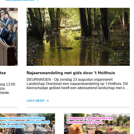
ntse
Najaarswandeling met gids door ’t Holthuis
DEURNINGEN
- Op zondag 23 augustus organiseert
Landschap Overijssel een najaarswandeling op ’t Holthuis. Dit
ang 13.00
kleinschalige gebied heeft een afwisselend landschap met een
zia
beek, essen, graslanden, houtwallen en bos.
chede.
LEES MEER
jssel behoort tot fanatiekste
Dungeons & Dragons live bij
provincies van Nederland: plek
Broedplaats De Oogst
op de ranglijst
Keukenloods / AI gegenereerde foto
Hengelore / Tjeerd Derkink