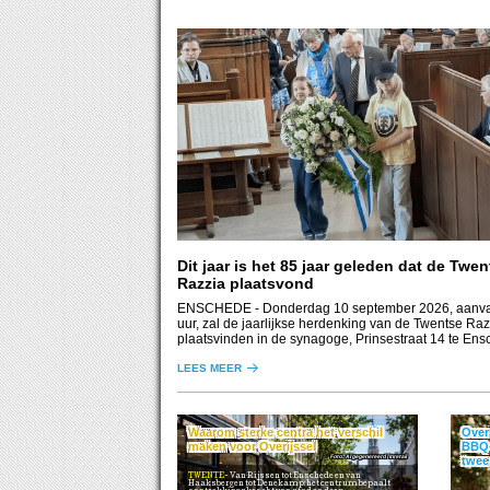
Dit jaar is het 85 jaar geleden dat de Twe
Razzia plaatsvond
ENSCHEDE
- Donderdag 10 september 2026, aanv
uur, zal de jaarlijkse herdenking van de Twentse Raz
plaatsvinden in de synagoge, Prinsestraat 14 te Ens
LEES MEER
Waarom sterke centra het verschil
Overi
maken voor Overijssel
BBQ-
AI gegenereerd / Inretail
twee 
TWENTE
Van Rijssen tot Enschede en van
Haaksbergen tot Denekamp: het centrum bepaalt