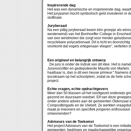
Inspirerende dag
Het was een dynamische en inspirerende dag, waarb
Het jurypanel mocht symbolisch geld investeren in d
slotfinale.
Juryberaad
Na een pittig juryberaad kwam één groepje als winna
westenwind) van het Bonhoeffer College in Enschede
van een windmolen die zorgt voor minder geluidsove
recyclebare polycarbonaat. Dit is licht en doorzicht
voorkomt dat vogels ertegenaan vliegen”, vertellen de 
Een origineel en belangrijk ontwerp
De jury is onder de indruk van dit idee. Het is name
Juryvoorzitter en gedeputeerde Maurits von Martels: “
haalbaar is, dan is dit een heuse primeur.” Namens de
ijscokraam op het schoolplein, zodat ze de hele schoo
project.
Echte vragen, echte opdrachtgevers
Meer dan 50 klassen uit het voortgezet onderwijs ging
gezond en duurzaam voedsel. Elf van deze groepjes
onder andere advies aan de gemeenten Oldenzaal en
Compostbrigade en de Ulebelt. Ze werkten vraagstukke
maak je inwoners en specifiek jongeren enthousias
omwonenden?
Adviseurs van de Toekomst
Het project Adviseurs van de Toekomst is een initiat
gemeenten, bedrijven en maatschappelijke organisati