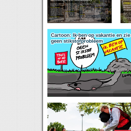
aantrekkingskracht van stad en dorp.
OVERI
Wanneer een centrum floreert, profiteert de hele omgeving. Dat belang wordt nog onderschat.
meest 
inrichting en netcongestie stoppen niet bij de gemeentegrens. Juist de provincie kan gemeenten helpen om lokale en regionale belangen met elkaar te verbinden.
De meeste inwoners staan er weinig bij stil, maar een belangrijk deel van het leven speelt zich af in de kern van dorpen en steden. Mensen doen er boodschappen, spreken af op een terras, bezoeken er evenementen, ze gebruiken er voorzieningen en ontmoeten elkaar.
Investeren werkt
vastgoedeigenaren. Dat is belangrijk, want voorzieningen die uit een centrum verdwijnen, keren niet vanzelf terug. Een winkel die sluit, wordt niet automatisch opgevolgd door een nieuwe ondernemer. Juist daarom loont het om tijdig te investeren in aantrekkelijke en vitale centra.
de tien
Sterke centra verdienen aandacht
Bijdrage aan leefbaarheid
minima
De detailhandel behoort tot de grootste werkgevers van Nederland. Ongeveer 900.000 mensen verdienen er hun inkomen. Winkels zijn daarmee niet alleen een economische factor, maar ook een belangrijke pijler onder leefbare en aantrekkelijke steden en dorpen. Juist in Overijssel doet dat er toe. De provincie kent sterke steden én een groot aantal kleinere kernen waar voorzieningen, bereikbaarheid en leefbaarheid met elkaar verweven zijn. Een aantrekkelijk centrum helpt voorzieningen dicht bij huis te houden en zo blijven steden en dorpen aantrekkelijk voor iedereen.
Sterke centra zijn niet alleen goed voor ondernemers. Ze dragen bij aan de leefbaarheid van een wijk, dorp of stad. Ze zorgen ervoor dat bewoners voorzieningen dichtbij huis houden en dat bezoekers redenen houden om naar een centrumgebied te komen.
barbecu
Overijssel staat voor keuzes
Dat investeren in centrumgebieden resultaat oplevert, blijkt uit de landelijke Impulsaanpak Winkelgebieden van het ministerie van Economische Zaken. Via deze regeling ontvangen gemeenten steun om centrumgebieden klaar voor de toekomst te maken. Daarbij gaat het niet alleen om winkels, maar ook om woningbouw, vergroening, openbare ruimte en het aanpakken van leegstand. In totaal profiteren al 47 gemeenten van deze aanpak. De investeringen dragen bij aan aantrekkelijke centra waar inwoners, bezoekers en ondernemers van profiteren.
Geleerde lessen
Daarmee staat de provincie op de tweede plek in de landelijke ranglijst. Dat blijkt uit onderzoek van Keukenloods naar het barbecuegedrag van Nederlanders. Alleen Flevoland scoort hoger: daar eet 45% van de inwoners minstens twee keer per maand barbecuegerechten.
Juist nu worden belangrijke keuzes gemaakt over de toekomst van die centra, want de Overijsselse politiek werkt momenteel aan de programma's voor de Provinciale Statenverkiezingen van 2027. Wat daar in komt te staan bepaalt mee hoe steden, dorpen en wijkcentra zich de komende jaren ontwikkelen. Volgens Koninklijke inretail verdienen sterke centra veel aandacht. Jan Meerman, algemeen directeur van inretail: "Mensen vinden een levendig centrum vaak vanzelfsprekend. Maar achter elk aantrekkelijk centrum zitten ondernemers die investeren, mensen die er werken en overheden die keuzes maken. Als we wachten tot problemen zichtbaar worden, zijn we te laat."
Belangrijke rol in leefbaarheid
Volgens inretail is dit hét moment om daarover het gesprek te voeren. Jan Meerman van inretail: "Komend voorjaar kunnen wij pas stemmen, maar de plannen worden nu geschrevenen daarom delen wij juist nu onze ideeën. Voor inretail staat één boodschap centraal: sterke centra zijn een voorwaarde voor sterke gemeenschappen. De vraag is niet óf aantrekkelijke binnensteden, dorpskernen en wijkcentra belangrijk zijn voor Overijssel. De vraag is hoe we ervoor zorgen dat ook de volgende generatie kan blijven profiteren van levendige centra, goede voorzieningen en een aantrekkelijk woon- en leefklimaat. Want een sterke provincie begint bij sterke centra.”
Regionaal zijn er duidelijke verschillen zichtbaar in hoe vaak Nederlanders barbecueën. Flevoland voert de ranglijst aan, gevolgd door Overijssel (40%) en Noord-Brabant (37%). Friesland sluit de ranglijst af met 22%. De volledige provinciale ranglijst ziet er als volgt uit:
In de hele provincie investeren gemeenten in woningbouw, bereikbaarheid en economische ontwikkeling. Tegelijkertijd willen inwoners aantrekkelijke binnensteden, vitale dorpskernen en sterke wijkcentra behouden. Dat vraagt om keuzes. Niet iedere locatie kan dezelfde functie behouden. Daarom is het belangrijk dat gemeenten en provincie samen kijken hoe de binnenstad, het wijkcentrum en de dorpskern elkaar kunnen versterken, want sterke centra ontstaan niet vanzelf. Het vraagt om visie, investeringen en samenwerking. Dat is ook een van de belangrijkste boodschappen uit het manifest dat inretail heeft opgesteld voor de Provinciale Statenverkiezingen van 2027.
Flevoland: 45%
Van Enschede tot Deventer, van Hardenberg tot Rijssen-Holten en van Almelo tot Steenwijk: overal in Overijssel spelen centra van dorpen en steden een belangrijke rol waar het gaat over leefbaarheid. Ze zorgen voor werkgelegenheid, trekken bezoekers en vormen vaak het kloppende hart van de gemeenschap. Horeca, cultuur, dienstverlening, evenementen en winkels maken elkaar sterker.
Volgens inretail ligt er een belangrijke rol voor de provincie Overijssel. Vraagstukken rond bereikbaarheid, economische ontwikkeling, ruimtelijke
De betekenis daarvan reikt verder, want de lessen uit deze projecten doen er ook toe voor gemeenten als Hardenberg, Hellendoorn, Raalte, Hengelo, Oldenzaal, Tubbergen en Haaksbergen. Overal spelen vergelijkbare vragen. De resultaten van de Impulsaanpak zijn indrukwekkend. Landelijk leiden de projecten naar verwachting tot meer dan 5.000 nieuwe woningen, ruim 130.000 vierkante meter herstructurering van winkelruimte en bijna 95 miljoen euro aan extra investeringen in openbare ruimte en infrastructuur. Bovendien lokken publieke investeringen vaak extra investeringen uit bij ondernemers en
Overijssel: 40%
Cartoon: Ik ben op vakantie en zie
geen stikstofprobleem