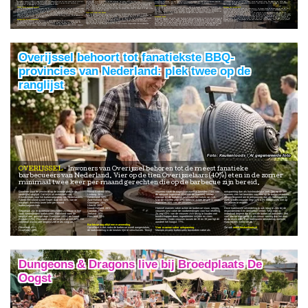
een centrum floreert, profiteert de hele omgeving. Dat belang wordt nog onderschat.
economische ontwikkeling, ruimtelijke inrichting en netcongestie stoppen niet bij de gemeentegrens. Juist de provincie kan gemeenten helpen om lokale en regionale belangen met elkaar te verbinden.
De meeste inwoners staan er weinig bij stil, maar een belangrijk deel van het leven speelt zich af in de kern van dorpen en steden. Mensen doen er boodschappen, spreken af op een terras, bezoeken er evenementen, ze gebruiken er voorzieningen en ontmoeten elkaar.
voorzieningen die uit een centrum verdwijnen, keren niet vanzelf terug. Een winkel die sluit, wordt niet automatisch opgevolgd door een nieuwe ondernemer. Juist daarom loont het om tijdig te investeren in aantrekkelijke en vitale centra.
Investeren werkt
Sterke centra verdienen aandacht
Bijdrage aan leefbaarheid
De detailhandel behoort tot de grootste werkgevers van Nederland. Ongeveer 900.000 mensen verdienen er hun inkomen. Winkels zijn daarmee niet alleen een economische factor, maar ook een belangrijke pijler onder leefbare en aantrekkelijke steden en dorpen. Juist in Overijssel doet dat er toe. De provincie kent sterke steden én een groot aantal kleinere kernen waar voorzieningen, bereikbaarheid en leefbaarheid met elkaar verweven zijn. Een aantrekkelijk centrum helpt voorzieningen dicht bij huis te houden en zo blijven steden en dorpen aantrekkelijk voor iedereen.
Sterke centra zijn niet alleen goed voor ondernemers. Ze dragen bij aan de leefbaarheid van een wijk, dorp of stad. Ze zorgen ervoor dat bewoners voorzieningen dichtbij huis houden en dat bezoekers redenen houden om naar een centrumgebied te komen.
Overijssel staat voor keuzes
Dat investeren in centrumgebieden resultaat oplevert, blijkt uit de landelijke Impulsaanpak Winkelgebieden van het ministerie van Economische Zaken. Via deze regeling ontvangen gemeenten steun om centrumgebieden klaar voor de toekomst te maken. Daarbij gaat het niet alleen om winkels, maar ook om woningbouw, vergroening, openbare ruimte en het aanpakken van leegstand. In totaal profiteren al 47 gemeenten van deze aanpak. De investeringen dragen bij aan aantrekkelijke centra waar inwoners, bezoekers en ondernemers van profiteren.
Juist nu worden belangrijke keuzes gemaakt over de toekomst van die centra, want de Overijsselse politiek werkt momenteel aan de programma's voor de Provinciale Statenverkiezingen van 2027. Wat daar in komt te staan bepaalt mee hoe steden, dorpen en wijkcentra zich de komende jaren ontwikkelen. Volgens Koninklijke inretail verdienen sterke centra veel aandacht. Jan Meerman, algemeen directeur van inretail: "Mensen vinden een levendig centrum vaak vanzelfsprekend. Maar achter elk aantrekkelijk centrum zitten ondernemers die investeren, mensen die er werken en overheden die keuzes maken. Als we wachten tot problemen zichtbaar worden, zijn we te laat."
Geleerde lessen
Belangrijke rol in leefbaarheid
Volgens inretail is dit hét moment om daarover het gesprek te voeren. Jan Meerman van inretail: "Komend voorjaar kunnen wij pas stemmen, maar de plannen worden nu geschrevenen daarom delen wij juist nu onze ideeën. Voor inretail staat één boodschap centraal: sterke centra zijn een voorwaarde voor sterke gemeenschappen. De vraag is niet óf aantrekkelijke binnensteden, dorpskernen en wijkcentra belangrijk zijn voor Overijssel. De vraag is hoe we ervoor zorgen dat ook de volgende generatie kan blijven profiteren van levendige centra, goede voorzieningen en een aantrekkelijk woon- en leefklimaat. Want een sterke provincie begint bij sterke centra.”
In de hele provincie investeren gemeenten in woningbouw, bereikbaarheid en economische ontwikkeling. Tegelijkertijd willen inwoners aantrekkelijke binnensteden, vitale dorpskernen en sterke wijkcentra behouden. Dat vraagt om keuzes. Niet iedere locatie kan dezelfde functie behouden. Daarom is het belangrijk dat gemeenten en provincie samen kijken hoe de binnenstad, het wijkcentrum en de dorpskern elkaar kunnen versterken, want sterke centra ontstaan niet vanzelf. Het vraagt om visie, investeringen en samenwerking. Dat is ook een van de belangrijkste boodschappen uit het manifest dat inretail heeft opgesteld voor de Provinciale Statenverkiezingen van 2027.
Van Enschede tot Deventer, van Hardenberg tot Rijssen-Holten en van Almelo tot Steenwijk: overal in Overijssel spelen centra van dorpen en steden een belangrijke rol waar het gaat over leefbaarheid. Ze zorgen voor werkgelegenheid, trekken bezoekers en vormen vaak het kloppende hart van de gemeenschap. Horeca, cultuur, dienstverlening, evenementen en winkels maken elkaar sterker. Wanneer
Volgens inretail ligt er een belangrijke rol voor de provincie Overijssel. Vraagstukken rond bereikbaarheid,
De betekenis daarvan reikt verder, want de lessen uit deze projecten doen er ook toe voor gemeenten als Hardenberg, Hellendoorn, Raalte, Hengelo, Oldenzaal, Tubbergen en Haaksbergen. Overal spelen vergelijkbare vragen. De resultaten van de Impulsaanpak zijn indrukwekkend. Landelijk leiden de projecten naar verwachting tot meer dan 5.000 nieuwe woningen, ruim 130.000 vierkante meter herstructurering van winkelruimte en bijna 95 miljoen euro aan extra investeringen in openbare ruimte en infrastructuur. Bovendien lokken publieke investeringen vaak extra investeringen uit bij ondernemers en vastgoedeigenaren. Dat is belangrijk, want
Overijssel behoort tot fanatiekste BBQ-
provincies van Nederland: plek twee op de
ranglijst
Keukenloods / AI gegenereerde foto
OVERIJSSEL
Inwoners van Overijssel behoren tot de meest fanatieke
barbecueërs van Nederland. Vier op de tien Overijsselaars (40%) eten in de zomer
minimaal twee keer per maand gerechten die op de barbecue zijn bereid.
Daarmee staat de provincie op de tweede plek in de
Noord-Brabant: 37%
vrouwen vaker de dagelijkse maaltijd bereiden (73% van
ontspanning dan als huishoudelijke taak. Zes op de tien
landelijke ranglijst. Dat blijkt uit onderzoek van
Limburg: 36%
de vrouwen tegenover 45% van de mannen), nemen
mannen zien het bereiden van eten op de barbecue eerder
Keukenloods naar het barbecuegedrag van Nederlanders.
Gelderland: 32%
mannen bij de barbecue juist vaker het koken op zich.
als een moment om te ontspannen dan als huishoudelijk
Alleen Flevoland scoort hoger: daar eet 45% van de
Zuid-Holland: 31%
Van de mannen zegt 67% meestal achter de grill te staan,
werk. Onder vrouwen zegt juist 61% barbecueën niet op
inwoners minstens twee keer per maand
Groningen: 28%
tegenover 16% van de vrouwen.
die manier te ervaren.
barbecuegerechten.
Utrecht: 28%
Noord-Holland: 28%
Hoewel mannen vaker achter de barbecue staan, nemen
Deze traditionele rolverdeling is ook terug te zien bij de
Regionaal zijn er duidelijke verschillen zichtbaar in hoe
Drenthe: 27%
vrouwen juist vaker de voorbereidingen voor hun rekening.
respondenten. Een deelnemer vertelt: “Mijn man is
vaak Nederlanders barbecueën. Flevoland voert de
Zeeland: 26%
Zo zegt 63% van de vrouwen zich bezig te houden met
inderdaad degene die bij ons de barbecue aansteekt. Met
ranglijst aan, gevolgd door Overijssel (40%) en Noord-
Friesland: 22%
boodschappen doen, ingrediënten snijden en vlees
veel plezier overigens! Ik als vrouw verzorg dan het eten
Brabant (37%). Friesland sluit de ranglijst af met 22%. De
marineren. Onder vrouwen tussen de 30 en 39 jaar ligt dit
en de drank erbij. Een traditionele rolverdeling wellicht,
volledige provinciale ranglijst ziet er als volgt uit:
aandeel het hoogst: 77%.
maar bij ons werkt het zo.”
Barbecue nog altijd een mannending
Flevoland: 45%
Opvallend is dat zodra de barbecue wordt aangestoken,
Voor mannen vaker ontspanning
Zie ook
www.keukenloods.nl
Overijssel: 40%
de taakverdeling in de keuken lijkt te verschuiven. Terwijl
Mannen ervaren barbecueën bovendien vaker als
Dungeons & Dragons live bij Broedplaats De
Oogst