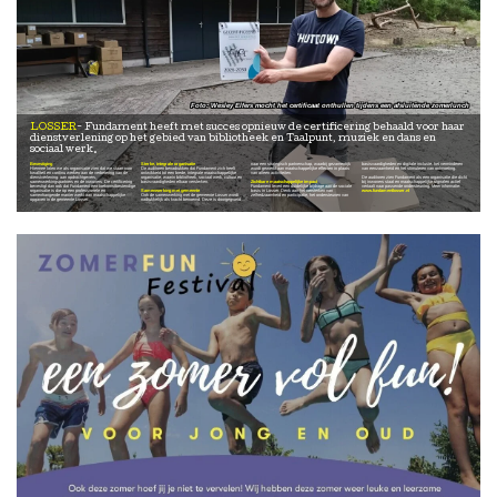
Wesley Elfers mocht het certificaat onthullen tijdens een afsluitende zomerlunch
LOSSER
Fundament heeft met succes opnieuw de certificering behaald voor haar
dienstverlening op het gebied van bibliotheek en Taalpunt, muziek en dans en
sociaal werk.
Bevestiging
Sterke, integrale organisatie
naar een strategisch partnerschap, waarbij gezamenlijk
basisvaardigheden en digitale inclusie, het verminderen
Hiermee laten we als organisatie zien dat we staan voor
De auditoren benadrukken dat Fundament zich heeft
wordt gewerkt aan maatschappelijke effecten in plaats
van eenzaamheid en het stimuleren van ontmoeting.
kwaliteit en continu werken aan de verbetering van de
ontwikkeld tot een brede, integrale maatschappelijke
van alleen activiteiten.
dienstverlening: aan opdrachtgevers,
organisatie, waarin bibliotheek, sociaal werk, cultuur en
De auditoren zien Fundament als een organisatie die dicht
samenwerkingspartners en de inwoners. De certificering
basisvaardigheden elkaar versterken.
Zichtbare maatschappelijke impact
bij inwoners staat en maatschappelijke signalen actief
bevestigt dan ook dat Fundament een toekomstbestendige
Fundament levert een duidelijke bijdrage aan de sociale
vertaalt naar passende ondersteuning. Meer informatie:
organisatie is die op een professionele en
Samenwerking met gemeente
basis in Losser. Denk aan:het versterken van
www.fundamentlosser.nl
samenhangende manier werkt aan maatschappelijke
Ook de samenwerking met de gemeente Losser wordt
zelfredzaamheid en participatie, het ondersteunen van
opgaven in de gemeente Losser.
nadrukkelijk als kracht benoemd. Deze is doorgegroeid