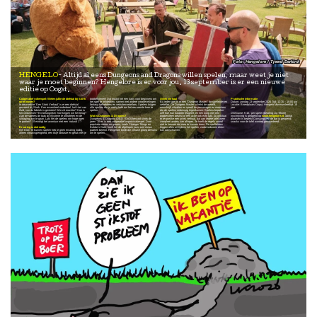
Hengelore / Tjeerd Derkink
HENGELO
Altijd al eens Dungeons and Dragons willen spelen, maar weet je niet
waar je moet beginnen? Hengelore is er voor jou. 13 september is er een nieuwe
editie op Oogst.
Coöperatief rollenspel: Weten jullie de diefstal bij Stork
dobbelstenen! Dat maakt het een kans voor beginners om
Uniek verhaal
Praktische informatie
op te lossen?
het spel te ontdekken, samen met andere creatievelingen,
Bij ieder spel is er een “Dungeon Master": de spelleider en
Datum: zondag 13 september 2026 Tijd: 12:30 – 18:00 uur
In deze editie ‘Een Stork Verhaal’ is er een diefstal
fantasy liefhebbers en verhalenvertellers. Spelers krijgen
verteller. De Dungeon Master schetst de wereld,
Locatie: Broedplaats Oogst, Hengelo Minimumleeftijd: 15
geweest bij Stork. Een essentieel onderdeel, het Hart van
alle spullen die je nodig hebt om het een eerste keer te
omschrijft situaties en speelt de personages en monsters
jaar
Zuid, van de fabriek is gestolen! Wie zit erachter? Hoe is
spelen.
die de spelers onderweg tegenkomen. Spelers bepalen
het verdwenen? En belangrijker: hoe krijgen we het terug?
zelf hoe hun karakter reageert, en een worp met een
Deelname: € 10,- per speler (betaling via Tikkie)
Aan de spelers de taak dit mysterie te ontrafelen en de
Wat is Dungeons & Dragons?
dobbelsteen beslist of een actie ook echt lukt. Zo ontstaat
Inschrijving is geopend op
www.hengelore.nl
, aantal
uitdaging aan te gaan. Lukt het de spelers om hoge ogen
Dungeons & Dragons (D&D / DnD) bestaat sinds de
er ter plekke een uniek verhaal, dat aan iedere tafel weer
plaatsen is beperkt Consumpties: de bar is geopend;
te gooien? Of eindigt het avontuur met een ‘natural 1’?
jaren ’70 en is een coöperatief improvisatiespel. Door
compleet anders kan aflopen. Je hoeft de regels vooraf
snacks voor de tafel worden gewaardeerd.
populaire series en games, zoals Stranger Things en
niet te kennen om mee te kunnen doen. De spelleiders
Ervaring is niet nodig
Baldur’s Gate, heeft het de afgelopen jaren een nieuw
leggen alles uit tijdens het spelen, zodat iedereen direct
Om D&D te kunnen spelen heb je geen ervaring nodig,
publiek bereikt. Hengelore biedt die nieuwe groep de kans
kan aanschuiven.
alleen nieuwsgierigheid, een tikje fantasie en geluk met je
om te spelen.