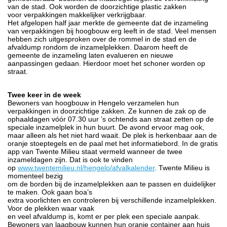
van de stad. Ook worden de doorzichtige plastic zakken
voor verpakkingen makkelijker verkrijgbaar.
Het afgelopen half jaar merkte de gemeente dat de inzameling
van verpakkingen bij hoogbouw erg leeft in de stad. Veel mensen
hebben zich uitgesproken over de rommel in de stad en de
afvaldump rondom de inzamelplekken. Daarom heeft de
gemeente de inzameling laten evalueren en nieuwe
aanpassingen gedaan. Hierdoor moet het schoner worden op
straat.
Twee keer in de week
Bewoners van hoogbouw in Hengelo verzamelen hun
verpakkingen in doorzichtige zakken. Ze kunnen de zak op de
ophaaldagen vóór 07.30 uur ’s ochtends aan straat zetten op de
speciale inzamelplek in hun buurt. De avond ervoor mag ook,
maar alleen als het niet hard waait. De plek is herkenbaar aan de
oranje stoeptegels en de paal met het informatiebord. In de gratis
app van Twente Milieu staat vermeld wanneer de twee
inzameldagen zijn. Dat is ook te vinden
op
www.twentemilieu.nl/hengelo/afvalkalender
. Twente Milieu is
momenteel bezig
om de borden bij de inzamelplekken aan te passen en duidelijker
te maken. Ook gaan boa’s
extra voorlichten en controleren bij verschillende inzamelplekken.
Voor de plekken waar vaak
en veel afvaldump is, komt er per plek een speciale aanpak.
Bewoners van laagbouw kunnen hun oranje container aan huis