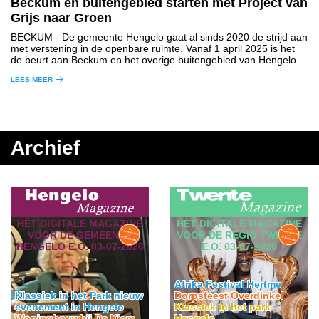
Beckum en buitengebied starten met Project van
Grijs naar Groen
BECKUM
- De gemeente Hengelo gaat al sinds 2020 de strijd aan
met verstening in de openbare ruimte. Vanaf 1 april 2025 is het
de beurt aan Beckum en het overige buitengebied van Hengelo.
LEES MEER
Archief
HÈT DIGITALE MAGAZINE
HÈT DIGITALE MAGAZINE
VOOR DE GEMEENTE
VOOR DE REGIO TWENTE
HENGELO E.O. 03-07-2026
E.O. 03-07-2026
Afrika Festival Hertme
Klassiek in het Park nieuw
Dorpsfeest Overdinkel
evenement in Hengelo
Klassiek in het park
Woningbouwbij De Kiem
Hengelo