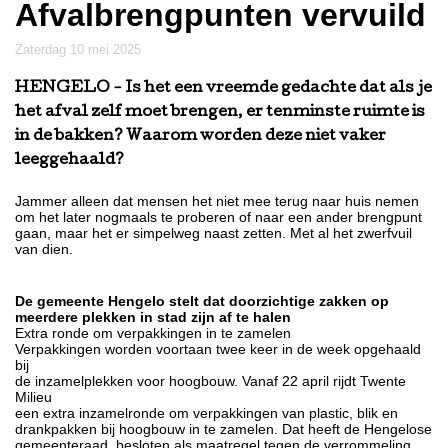
Afvalbrengpunten vervuild
zaterdag 10 mei 2025
HENGELO
- Is het een vreemde gedachte dat als je
het afval zelf moet brengen, er tenminste ruimte is
in de bakken? Waarom worden deze niet vaker
leeggehaald?
Jammer alleen dat mensen het niet mee terug naar huis nemen
om het later nogmaals te proberen of naar een ander brengpunt
gaan, maar het er simpelweg naast zetten. Met al het zwerfvuil
van dien.
De gemeente Hengelo stelt dat doorzichtige zakken op
meerdere plekken in stad zijn af te halen
Extra ronde om verpakkingen in te zamelen
Verpakkingen worden voortaan twee keer in de week opgehaald
bij
de inzamelplekken voor hoogbouw. Vanaf 22 april rijdt Twente
Milieu
een extra inzamelronde om verpakkingen van plastic, blik en
drankpakken bij hoogbouw in te zamelen. Dat heeft de Hengelose
gemeenteraad besloten als maatregel tegen de verrommeling