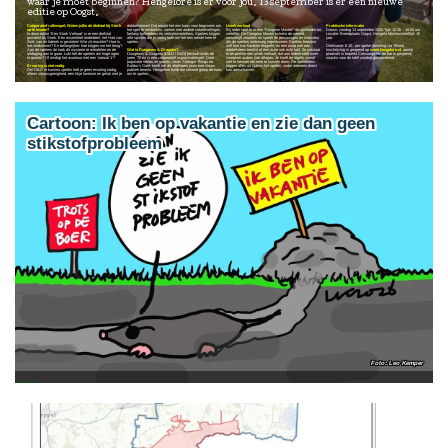
waar je moet beginnen? Hengelore is er voor jou. 13 september is er een nieuwe
editie op Oogst.
Coöperatief rollenspel: Weten jullie de diefstal bij Stork
dobbelstenen! Dat maakt het een kans voor beginners om
Uniek verhaal
Praktische informatie
op te lossen?
het spel te ontdekken, samen met andere creatievelingen,
Bij ieder spel is er een “Dungeon Master": de spelleider en
Datum: zondag 13 september 2026 Tijd: 12:30 – 18:00 uur
In deze editie ‘Een Stork Verhaal’ is er een diefstal
fantasy liefhebbers en verhalenvertellers. Spelers krijgen
verteller. De Dungeon Master schetst de wereld,
Locatie: Broedplaats Oogst, Hengelo Minimumleeftijd: 15
geweest bij Stork. Een essentieel onderdeel, het Hart van
alle spullen die je nodig hebt om het een eerste keer te
omschrijft situaties en speelt de personages en monsters
jaar
Zuid, van de fabriek is gestolen! Wie zit erachter? Hoe is
spelen.
die de spelers onderweg tegenkomen. Spelers bepalen
het verdwenen? En belangrijker: hoe krijgen we het terug?
zelf hoe hun karakter reageert, en een worp met een
Deelname: € 10,- per speler (betaling via Tikkie)
Aan de spelers de taak dit mysterie te ontrafelen en de
Wat is Dungeons & Dragons?
dobbelsteen beslist of een actie ook echt lukt. Zo ontstaat
Inschrijving is geopend op
www.hengelore.nl
, aantal
uitdaging aan te gaan. Lukt het de spelers om hoge ogen
Dungeons & Dragons (D&D / DnD) bestaat sinds de
er ter plekke een uniek verhaal, dat aan iedere tafel weer
plaatsen is beperkt Consumpties: de bar is geopend;
te gooien? Of eindigt het avontuur met een ‘natural 1’?
jaren ’70 en is een coöperatief improvisatiespel. Door
compleet anders kan aflopen. Je hoeft de regels vooraf
snacks voor de tafel worden gewaardeerd.
populaire series en games, zoals Stranger Things en
niet te kennen om mee te kunnen doen. De spelleiders
Ervaring is niet nodig
Baldur’s Gate, heeft het de afgelopen jaren een nieuw
leggen alles uit tijdens het spelen, zodat iedereen direct
Om D&D te kunnen spelen heb je geen ervaring nodig,
publiek bereikt. Hengelore biedt die nieuwe groep de kans
kan aanschuiven.
alleen nieuwsgierigheid, een tikje fantasie en geluk met je
om te spelen.
Cartoon: Ik ben op vakantie en zie dan geen
stikstofprobleem
Leo Kemper