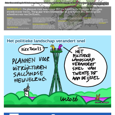
Gemeente Hengelo / Het nieuwe gebouw van de Kiem in de rechter bovenhoek met de locatie van de gymzaal er tegenover én plekken
met kansen voor het gebied
HENGELO
De plannen voor een nieuw IKC de Kiem in de Hasseler Es krijgen
steeds meer vorm. Vorig jaar werd bekend dat er een nieuw IKC komt op het
schoolterrein van De Kiem.
Woningbouw
stichting Symbio in Hengelo. Sinds enkele jaren is De
leerlingen en 25 personeelsleden gaan gebruik maken van
Verkeerssituatie
Sindsdien hebben Stichting Symbio en de gemeente
Kiem de nieuwe naam voor de scholen ’t Schöppert en
het gebouw. Ook komt de peuterspeelzaal in het gebouw.
Het bouwplan is ook een kans om de huidige
Hengelo verder gewerkt aan een ontwerp voor het nieuwe
De Schothorst in de Hasseler Es. Deze week zijn de
verkeerssituatie te verbeteren, bijvoorbeeld met een Kiss
kindcentrum en de inrichting van het omliggende gebied,
omwonenden bijgepraat over de ontwikkelingen tijdens
Input buurtbewoners
and Ride strook en extra parkeerplekken. Naar
zoals parkeren, verkeersveiligheid en de groene
twee informatiebijeenkomsten.
In oktober hebben buurtbewoners al meegedacht over het
verwachting kan het nieuwe kindcentrum in het schooljaar
omgeving. Ook heeft de gemeente mogelijkheden
nieuwe Integraal Kindcentrum en de omgeving. De
2028-2029 gebruikt worden. Zie ook
www.hengelo.nl
onderzocht voor passende woningbouw in het gebied. Er
Nieuw Integraal Kindcentrum(IKC)
gemeente en Symbio hebben de opmerkingen
is ruimte voor zo’n dertig woningen.
De oude twee schoolgebouwen van IKC De Kiem
meegenomen in het nieuwe ontwerp. Het nieuwe gebouw
voldoen niet meer aan de eisen van deze tijd. Daarom
schuift iets op en wordt naast de bestaande gymzaal
Informatiebijeenkomsten
komt er op het schoolterrein een nieuw gebouw van
gebouwd. De twee oude schoolgebouwen worden pas
Integraal Kind Centrum (IKC) De Kiem valt onder de
ongeveer 8 meter hoog met twee bouwlagen. Zo’n 400
gesloopt als het nieuwe kindcentrum klaar is.
Het politieke landschap verandert snel
Leo Kemper