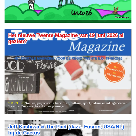
Leo Kemper
Het nieuwe Twente Magazine van 19 juni 2026 al
gezien?
TWENTE
Nieuws, gesponsorde berichten, cultuur, sport, natuur en uit-agenda van
Twente. Zie www.twente-magazine.nl
Zie www.twente-magazine.nl
uit-agenda
Zie ook www.twentejournaal.nl
Nieuws, gesponsorde berichten, cultuur, sport, natuur en
Jeff Kashiwa & The Pact (Jazz, Fusion, USA/NL)
bij de Cactus