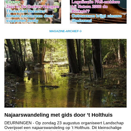
Losser
Legalisatie PAS-melders
Jazz in De Cactus Hengelo
bij Natura 2000 de
Thuisshirt Heracles
Borkeld?
Almelo ontworpen door
Ootmarsum krijgt nieuwe
supporter Jordy
Stadsraad
MAGAZINE-ARCHIEF
Najaarswandeling met gids door ’t Holthuis
DEURNINGEN
- Op zondag 23 augustus organiseert Landschap
Overijssel een najaarswandeling op ’t Holthuis. Dit kleinschalige