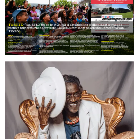
Wolkentheater / Jan Boeve
TWENTE
Van 22 juli tot en met 24 juli trekt Stichting Wolkentheater met de
nieuwe zomertournee Circus de Blauwe Olifant langs de asielzoekerscentra van
Twente.
Kleurrijk
Onvergetelijke dag
Nederland om kinderen met een vluchtverhaal een
AZC Almelo - donderdag 23 juli om 12:00 uur
Met een kleurrijk programma vol theater, circus,
Tijdens Circus de Blauwe Olifant verandert het terrein van
moment van ontspanning, verwondering en verbondenheid
AZC Holten - donderdag 23 juli om 16:00 uur
workshops en muziek bezorgt de theatergroep kinderen in
een AZC in een vrolijk circusfestival met kleurrijke tenten,
te bieden. Adrijan Siniša Rakić, oprichter en directeur van
AZC Enschede - Parkweg - vrijdag 24 juli om 12:00 uur
AZC's een dag waarop ze even alle zorgen kunnen
vlaggen en muziek. De kinderen nemen deel aan
het Wolkentheater: "Een paar uur theater lost de
AZC Albergen – Gravendijk - vrijdag 24 juli om 16:00 uur
vergeten.
creatieve circusworkshops waarin zij leren jongleren,
problemen van deze kinderen niet op. Maar het kan hen
balanceren, goochelen en acteren. Daarna staan zij niet
wel iets geven wat minstens zo belangrijk is: een dag
Afhankelijk van donaties
Geen vakantie, wel circus!
langer langs de zijlijn, maar schitteren zij samen met de
waarop ze weer onbevangen lachen, spelen en dromen.
Het Wolkentheater ontvangt geen structurele
Voor kinderen die opgroeien in een asielzoekerscentrum
acteurs van het Wolkentheater in een interactieve
Wanneer een kind even vergeet dat het in een
overheidssubsidie en is voor een belangrijk deel
is de zomervakantie vaak een moeilijke periode. De
voorstelling. De feestelijke circusdisco vormt de afsluiting
asielzoekerscentrum woont, dan weten wij waarom we dit
afhankelijk van donaties van fondsen, bedrijven en
school is gesloten, er is weinig te doen en terwijl
van een onvergetelijke dag.
al meer dan dertig jaar doen."
particulieren. Meer informatie over de zomertournee en
leeftijdsgenoten op vakantie gaan, blijven zij
mogelijkheden om het Wolkentheater te steunen is te
noodgedwongen in het AZC. Juist daarom organiseert het
Even gewoon weer kind zijn
Locaties en data
vinden op
www.wolkentheater.nl
. en
Wolkentheater al meer dan dertig jaar een zomertournee
Het Wolkentheater werd in 1993 opgericht door
In de provincie Overijssel is het Wolkentheater te zien en
www.autobouwman.nl
die draait om plezier, fantasie en ontmoeting.
vluchtelingen uit voormalig Joegoslavië. Sindsdien
te beleven op de volgende locaties en data:
bezoekt de stichting jaarlijks asielzoekerscentra in heel
AZC Dalfsen - woensdag 22 juli om 16:00 uur