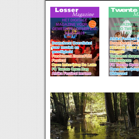
HÈT DIGITALE
HÈT DIGI
MAGAZINE VOOR DE
MAGAZINE V
GEMEENTE LOSSER E.O.
REGIO TWENTE 
03-07-2026
07-202
Afrika Festival
Dorpsfeest Overdinkel
Dorpsfeest Over
voor muziek en
Klassiek in het 
gezelligheid
Hengelo
Fundament ZomerFUN
Toekomst dorpen
Festival
Hellendoorn
Open Imkerijdag De Lutte
FC Twente Open
FC Twente Open Dag
Open Imkerijdag
Afrika Festival hertme
Oldenzaal