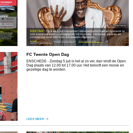
eater / Jan Boeve
lauwe
erdag 23 juli om 12:00 uur
erdag 23 juli om 16:00 uur
Afrika Festival
rkweg - vrijdag 24 juli om
vendijk - vrijdag 24 juli om
HERTME
Op 4 en 5 juli verandert ons openluchttheater opnieuw in
onaties
 ontvangt geen structurele
en is voor een belangrijk
een kleurrijke ontmoetingsplek vol muziek, verhalen, geuren en
an donaties van fondsen,
ulieren. Meer informatie over
ritmes van over het hele Afrikaanse continent.
n mogelijkheden om het
teunen is te vinden op
er.nl
. en
n.nl
Onvergetelijk
of dit jaar voor het eerst komt proeven van de
Voor meer informatie en kaarten zie
Ook dit jaar belooft weer onvergetelijk te
unieke sfeer: er valt genoeg te ontdekken!
www.openluchttheaterhertme.nl/afrikafestival
worden! Of je nu al jaren vaste bezoeker bent,
FC Twente Open Dag
ENSCHEDE
- Zondag 5 juli is het al zo ver, dan vindt de Open
Dag plaats van 12.00 tot 17.00 uur. Het belooft een mooie en
gezellige dag te worden.
LEES MEER