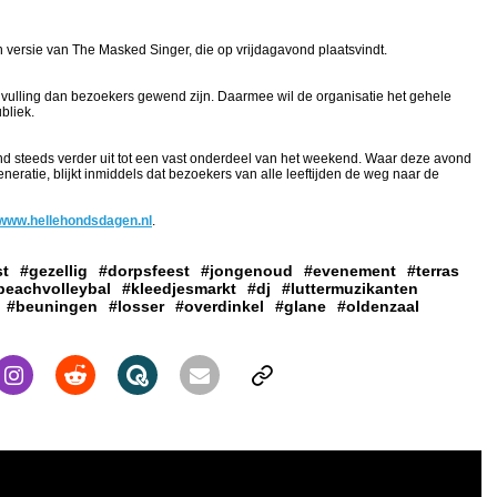
 versie van The Masked Singer, die op vrijdagavond plaatsvindt.
 invulling dan bezoekers gewend zijn. Daarmee wil de organisatie het gehele
bliek.
d steeds verder uit tot een vast onderdeel van het weekend. Waar deze avond
eratie, blijkt inmiddels dat bezoekers van alle leeftijden de weg naar de
www.hellehondsdagen.nl
.
st
#gezellig
#dorpsfeest
#jongenoud
#evenement
#terras
beachvolleybal
#kleedjesmarkt
#dj
#luttermuzikanten
#beuningen
#losser
#overdinkel
#glane
#oldenzaal