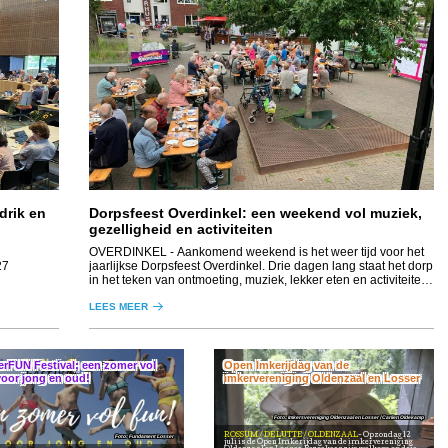
drik en
Dorpsfeest Overdinkel: een weekend vol muziek,
gezelligheid en activiteiten
OVERDINKEL
- Aankomend weekend is het weer tijd voor het
27
jaarlijkse Dorpsfeest Overdinkel. Drie dagen lang staat het dorp
in het teken van ontmoeting, muziek, lekker eten en activiteiten
voor jong en oud.
LEES MEER
rFUN Festival; een zomer vol
Open Imkerijdag van de
voor jong en oud!
imkervereniging Oldenzaal en Losser
Imkersvereniging Oldenzaal en Losser / Carlien Oldekamp
ROSSUM / DE LUTTE / OLDENZAAL
Op zondag 12
Fundament Losser
juli is de Open Imkerijdag van de imkervereniging