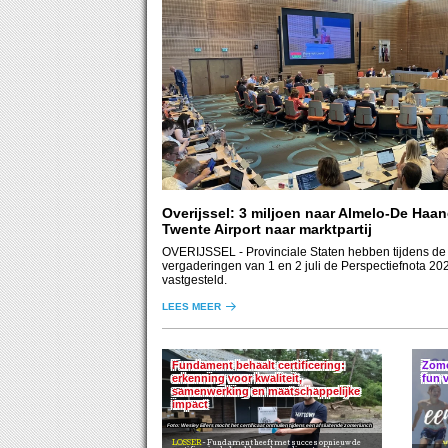
Overijssel: 3 miljoen naar Almelo-De Haan
Twente Airport naar marktpartij
OVERIJSSEL
- Provinciale Staten hebben tijdens de
vergaderingen van 1 en 2 juli de Perspectiefnota 20
vastgesteld.
LEES MEER
Fundament behaalt certificering:
Zome
erkenning voor kwaliteit,
fun 
samenwerking en maatschappelijke
impact
Wesley Elfers mocht het certificaat onthullen tijdens een afsluitende zomerlunch
LOSSER
Fundament heeft met succes opnieuw de