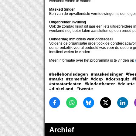
weekend weten te vinden.”
Masked Singer
Een van de opvallendste vernieuwingen is een eigen
Uitgebreider invulling
Ook de zondag krijgt dit jaar een iets uitgebreidere
weekend nog beter laten aansluiten op een breed pu
Donderdag inmiddels vast onderdeel
Volgens de organisatie groeit ook de donderdagavon
oorspronkelijk vooral bedoeld was voor de oudere gen
feesttent weten te vinden.
Meer informatie over het programma is te vinden op
#hellehondsdagen
#maskedsinger
#fee
#markt
#zomerfair
#dorp
#dorpsquiz
#
#straatartiesten
#kindertheater
#delutte
#dinkelland
#twente
Archief