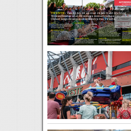
Wolkenth
TWENTE
Van 22 juli tot en met 24 juli trekt Stichting
Wolkentheater met de nieuwe zomertournee Circus de B
Olifant langs de asielzoekerscentra van Twente.
Kleurrijk
Onvergetelijke dag
kinderen met een vluchtverhaal een moment
AZC Almelo - dond
Met een kleurrijk programma vol theater, circus,
Tijdens Circus de Blauwe Olifant verandert het
van ontspanning, verwondering en
AZC Holten - dond
workshops en muziek bezorgt de theatergroep
terrein van een AZC in een vrolijk
verbondenheid te bieden. Adrijan Siniša
AZC Enschede - Pa
kinderen in AZC's een dag waarop ze even
circusfestival met kleurrijke tenten, vlaggen en
Rakić, oprichter en directeur van het
12:00 uur
alle zorgen kunnen vergeten.
muziek. De kinderen nemen deel aan creatieve
Wolkentheater: "Een paar uur theater lost de
AZC Albergen – Gra
circusworkshops waarin zij leren jongleren,
problemen van deze kinderen niet op. Maar het
16:00 uur
Geen vakantie, wel circus!
balanceren, goochelen en acteren. Daarna
kan hen wel iets geven wat minstens zo
Voor kinderen die opgroeien in een
staan zij niet langer langs de zijlijn, maar
belangrijk is: een dag waarop ze weer
Afhankelijk van d
asielzoekerscentrum is de zomervakantie vaak
schitteren zij samen met de acteurs van het
onbevangen lachen, spelen en dromen.
Het Wolkentheater
een moeilijke periode. De school is gesloten,
Wolkentheater in een interactieve voorstelling.
Wanneer een kind even vergeet dat het in een
overheidssubsidie 
er is weinig te doen en terwijl leeftijdsgenoten
De feestelijke circusdisco vormt de afsluiting
asielzoekerscentrum woont, dan weten wij
deel afhankelijk v
op vakantie gaan, blijven zij noodgedwongen
van een onvergetelijke dag.
waarom we dit al meer dan dertig jaar doen."
bedrijven en partic
in het AZC. Juist daarom organiseert het
de zomertournee e
Wolkentheater al meer dan dertig jaar een
Even gewoon weer kind zijn
Locaties en data
Wolkentheater te s
zomertournee die draait om plezier, fantasie en
Het Wolkentheater werd in 1993 opgericht door
In de provincie Overijssel is het Wolkentheater
www.wolkentheat
ontmoeting.
vluchtelingen uit voormalig Joegoslavië.
te zien en te beleven op de volgende locaties
www.autobouwma
Sindsdien bezoekt de stichting jaarlijks
en data:
asielzoekerscentra in heel Nederland om
AZC Dalfsen - woensdag 22 juli om 16:00 uur