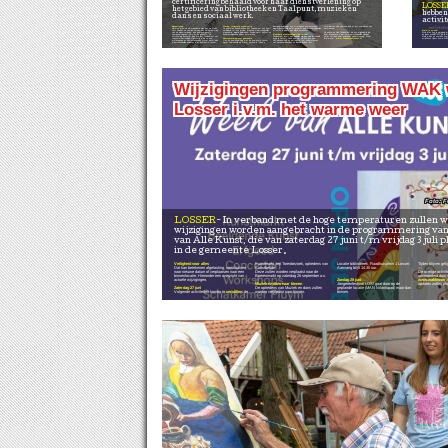
certificering behaald voor haar dienstverlening op
LOSSE
het gebied van bibliotheek en Taalpunt, muziek en
hebben
dans en sociaal werk.
activit
Bevestiging
Sterke, integrale organisatie
verminderen van eenzaamheid en het stimuleren van ontmoeting.
Meld je nu aan!
doorgegroeid naar een strategisch partnerschap, waarbij gezamenlijk wordt gewerkt aan maatschappelijke effecten in plaats van alleen activiteiten.
De auditoren benadrukken dat Fundament zich heeft ontwikkeld tot een brede, integrale maatschappelijke organisatie, waarin bibliotheek, sociaal werk, cultuur en basisvaardigheden elkaar versterken.
Zichtbare maatschappelijke impact
Wil je leren hoe je sieraden maakt? Ga je los tijdens de disco avond? Of ga je mee naar de pluktuin? Meld je dan nu snel aan voor één van onze activiteiten tijdens ZomerFUN!
Samenwerking met gemeente
De auditoren zien Fundament als een organisatie die dicht bij inwoners staat en maatschappelijke signalen actief vertaalt naar passende ondersteuning. Meer informatie:
www.fundamentlosser.nl
Ook de samenwerking met de gemeente Losser wordt nadrukkelijk als kracht benoemd. Deze is
Fundament levert een duidelijke bijdrage aan de sociale basis in Losser. Denk aan:het versterken van zelfredzaamheid en participatie, het ondersteunen van basisvaardigheden en digitale inclusie, het
Hiermee laten we als organisatie zien dat we staan voor kwaliteit en continu werken aan de verbetering van de dienstverlening: aan opdrachtgevers, samenwerkingspartners en de inwoners. De certificering bevestigt dan ook dat Fundament een toekomstbestendige organisatie is die op een professionele en samenhangende manier werkt aan maatschappelijke opgaven in de gemeente Losser.
Wijzigingen programmering WAK
Losser i.v.m. het warme weer
F
LOSSER
In verband met de hoge temperaturen zullen waar nodig
wijzigingen worden aangebracht in de programmering va
van Alle Kunst, die van zaterdag 27 juni t/m vrijdag 3 juli p
in de gemeente Losser.
Veiligheid voor alles
Kunstmarkt, het Torenbezoek, optredens van
Locatie bibliotheek, Raadhuisplein 1 Losser.
Tijden blijven geli
Dat kan betekenen afgelasting, verschuiven
Kunstbende
Aanvang blijft 14.30 uur.
—
naar nieuwe datum of verplaatsen naar een
Deze zullen worden verplaatst naar de
De overige activit
binnenlocatie. Hieronder een overzicht van
Boerenmarkt op zaterdag 26 september a.s.
onveranderd door 
actuele wijzigingen.
—
Zondag 28 juni
www.waklosser.n
Muziek en dans naar binnen
Jongerenfestival LOS! gaat door op de
updates zullen pla
Zaterdag 27 juni
De optredens van Muziek en dans zullen
geplande locatie (MAN Nilantspad) maar dan
Volgende activiteiten komen te
vervallen
: de
worden verplaatst naar binnen.
binnen.