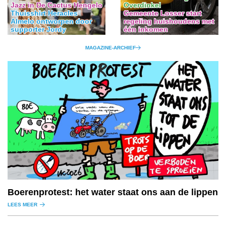
Jazz in De Cactus Hengelo
Overdinkel
Thuisshirt Heracles
Gemeente Losser start
Almelo ontworpen door
regeling huishoudens met
supporter Jordy
één inkomen
MAGAZINE-ARCHIEF
Boerenprotest: het water staat ons aan de lippen
LEES MEER