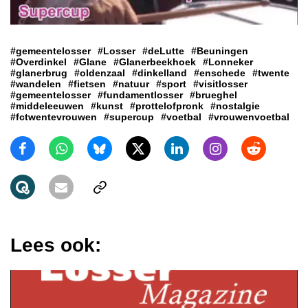
#gemeentelosser
#Losser
#deLutte
#Beuningen
#Overdinkel
#Glane
#Glanerbeekhoek
#Lonneker
#glanerbrug
#oldenzaal
#dinkelland
#enschede
#twente
#wandelen
#fietsen
#natuur
#sport
#visitlosser
#gemeentelosser
#fundamentlosser
#brueghel
#middeleeuwen
#kunst
#prottelofpronk
#nostalgie
#fctwentevrouwen
#supercup
#voetbal
#vrouwenvoetbal
Lees ook: