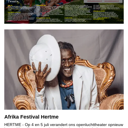
Twente.
Kleurrijk
Onvergetelijke dag
Nederland om kinderen met een vluchtverhaal een
AZC Almelo - donderdag 23 juli om 12:00 uur
Met een kleurrijk programma vol theater, circus,
Tijdens Circus de Blauwe Olifant verandert het terrein van
moment van ontspanning, verwondering en verbondenheid
AZC Holten - donderdag 23 juli om 16:00 uur
workshops en muziek bezorgt de theatergroep kinderen in
een AZC in een vrolijk circusfestival met kleurrijke tenten,
te bieden. Adrijan Siniša Rakić, oprichter en directeur van
AZC Enschede - Parkweg - vrijdag 24 juli om 12:00 uur
AZC's een dag waarop ze even alle zorgen kunnen
vlaggen en muziek. De kinderen nemen deel aan
het Wolkentheater: "Een paar uur theater lost de
AZC Albergen – Gravendijk - vrijdag 24 juli om 16:00 uur
vergeten.
creatieve circusworkshops waarin zij leren jongleren,
problemen van deze kinderen niet op. Maar het kan hen
balanceren, goochelen en acteren. Daarna staan zij niet
wel iets geven wat minstens zo belangrijk is: een dag
Afhankelijk van donaties
Geen vakantie, wel circus!
langer langs de zijlijn, maar schitteren zij samen met de
waarop ze weer onbevangen lachen, spelen en dromen.
Het Wolkentheater ontvangt geen structurele
Voor kinderen die opgroeien in een asielzoekerscentrum
acteurs van het Wolkentheater in een interactieve
Wanneer een kind even vergeet dat het in een
overheidssubsidie en is voor een belangrijk deel
is de zomervakantie vaak een moeilijke periode. De
voorstelling. De feestelijke circusdisco vormt de afsluiting
asielzoekerscentrum woont, dan weten wij waarom we dit
afhankelijk van donaties van fondsen, bedrijven en
school is gesloten, er is weinig te doen en terwijl
van een onvergetelijke dag.
al meer dan dertig jaar doen."
particulieren. Meer informatie over de zomertournee en
leeftijdsgenoten op vakantie gaan, blijven zij
mogelijkheden om het Wolkentheater te steunen is te
noodgedwongen in het AZC. Juist daarom organiseert het
Even gewoon weer kind zijn
Locaties en data
vinden op
www.wolkentheater.nl
. en
Wolkentheater al meer dan dertig jaar een zomertournee
Het Wolkentheater werd in 1993 opgericht door
In de provincie Overijssel is het Wolkentheater te zien en
www.autobouwman.nl
die draait om plezier, fantasie en ontmoeting.
vluchtelingen uit voormalig Joegoslavië. Sindsdien
te beleven op de volgende locaties en data:
bezoekt de stichting jaarlijks asielzoekerscentra in heel
AZC Dalfsen - woensdag 22 juli om 16:00 uur
Afrika Festival Hertme
HERTME
- Op 4 en 5 juli verandert ons openluchttheater opnieuw