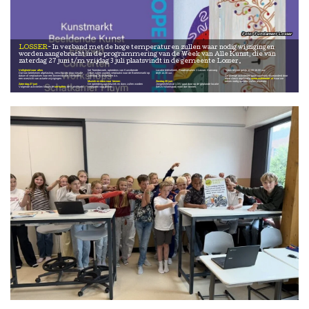
Fundament Losser
LOSSER
In verband met de hoge temperaturen zullen waar nodig wijzigingen
worden aangebracht in de programmering van de Week van Alle Kunst, die van
zaterdag 27 juni t/m vrijdag 3 juli plaatsvindt in de gemeente Losser.
Veiligheid voor alles
het Torenbezoek, optredens van Kunstbende
Locatie bibliotheek, Raadhuisplein 1 Losser. Aanvang
Tijden blijven gelijk 12.00-16.00 uur.
Dat kan betekenen afgelasting, verschuiven naar nieuwe
Deze zullen worden verplaatst naar de Boerenmarkt op
blijft 14.30 uur.
—
datum of verplaatsen naar een binnenlocatie. Hieronder
zaterdag 26 september a.s.
De overige activiteiten gaan voorlopig onveranderd door
een overzicht van actuele wijzigingen.
—
maar check regelmatig
www.waklosser.nl
waar we
Muziek en dans naar binnen
Zondag 28 juni
indien nodig updates zullen plaatsen.
Zaterdag 27 juni
De optredens van Muziek en dans zullen worden
Jongerenfestival LOS! gaat door op de geplande locatie
Volgende activiteiten komen te
vervallen
: de Kunstmarkt,
verplaatst naar binnen.
(MAN Nilantspad) maar dan binnen.