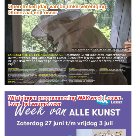
Open Imkerijdag van de imkervereniging
Oldenzaal en Losser
Imkersvereniging Oldenzaal en Losser / Carlien Oldekamp
ROSSUM / DE LUTTE / OLDENZAAL
Op zondag 12 juli is de Open Imkerijdag van
de imkervereniging Oldenzaal en Losser. Bezoekers zijn welkom op drie locaties en
krijgen daar van de aanwezige imkers informatie over de wondere wereld van de
bijen.
Bijen zijn belangrijk!
normaal gesloten blijven voor het publiek en nemen we
Honingpotje
Praktische tips
Insecten en in het bijzonder bijen zijn volop in het nieuws.
samen een kijkje in de bijenstal. Je zult zien dat
Op deze locaties krijg je informatie over de wondere
Het is geadviseerd om een lange broek en dichte
Vooral hun leefomgeving en daarmee het aanbod van
bijenhouden een geweldige hobby is waar veel bij komt
wereld van bijen, voedselvoorziening en biodiversiteit. Op
schoenen te dragen. Bezoekers met een allergie voor
dracht ofwel voedsel staat onder druk. Bijen zijn
kijken.
alle locaties kun je een leeg honingpotje kopen (1 euro) en
bijensteken vragen we om dit vooraf kenbaar te maken.
onmisbaar, met name omdat zij als bestuivers van groot
dat laten vullen bij Imkerij De Tiethof of De Werkwijzer.
Zie ook
www.bijenoldenzaal.nl
belang zijn voor de bestuiving van vele soorten groenten
Op bezoek bij de imker in de buurt
Een mooie fietsroute brengt je er naar toe.
en fruit, maar ook voor bloemen, planten en bomen in onze
De imkervereniging Oldenzaal/Losser nodigt je daarom
natuur. Het is daarom goed om onze omgeving zo
graag uit om op Zondag 12juli tussen 11:00 en 16:00 langs
Varroamijt en Aziatische Hoornaar
bijvriendelijk mogelijk te maken. Hoe je dat het beste kunt
te komen op de volgende locaties: Bijenstal Arboretum
Bij het Arboretum Poort Bulten staan imkers die je
doen vertelt de imker je graag.
Poort Bulten, Lossersestraat 66, 7587 PZ, De Lutte,
kunnen bijpraten over de varroamijt en Aziatische
Imkerij De Tiethof, Tiethofweg nr 9, 7596 PE, Rossum of
Hoornaar. Daarnaast kun je in het Arboretum ook een
Mooie hobby
Bijenstal De Werkwijzer, Grensweg 2, 7577 RJ
prachtige wandeling maken langs 2500 bomen en
Tijdens de Open Imkerijdagen openen we deuren die
Oldenzaal
heesters.
Wijzigingen programmering WAK week Losser
i.v.m. het warme weer