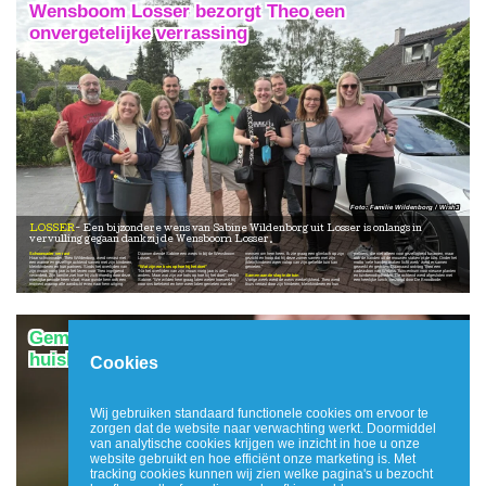
Wensboom Losser bezorgt Theo een
onvergetelijke verrassing
Familie Wildenborg / Wish3
LOSSER
Een bijzondere wens van Sabine Wildenborg uit Losser is onlangs in
vervulling gegaan dankzij de Wensboom Losser.
Schoonvader verrast
Daarom diende Sabine een wens in bij de Wensboom
mensen om hem heen. Ik zie graag een glimlach op zijn
partners, die niet alleen voor gezelligheid kwamen, maar
Haar schoonvader, Theo Wildenborg, werd verrast met
Losser.
gezicht en hoop dat hij deze zomer samen met zijn
ook de handen uit de mouwen staken in de tuin. Onder het
een warme en gezellige ochtend samen met zijn kinderen,
(klein)kinderen weer volop van zijn geliefde tuin kan
motto ‘vele handen maken licht werk’ werd er samen
kleinkinderen en hun partners. Sinds het overlijden van
“Wat zijn we trots op hoe hij het doet”
genieten.”
gewerkt én genoten. Daarnaast ontving Theo een
zijn vrouw vorig jaar is het leven voor Theo ingrijpend
“Na het overlijden van zijn vrouw vorig jaar is alles
cadeaubon van Wolters Tuincentrum voor nieuwe planten
veranderd. Zijn familie ziet hoe hij zich moedig door deze
anders. Maar wat zijn we trots op hoe hij het doet”, vertelt
Samen aan de slag in de tuin
en tuinbenodigdheden. De ochtend werd afgesloten met
moeilijke periode heen slaat, maar gunde hem ook een
Sabine. “We wilden hem graag laten weten hoeveel hij
Vorige week werd de wens werkelijkheid. Theo werd
een heerlijke lunch, verzorgd door De Broodbode.
moment waarop alle aandacht even naar hem uitging.
voor ons betekent en hem weer laten genieten van de
thuis verrast door zijn kinderen, kleinkinderen en hun
Gemeente Losser start tijdelijke regeling voor
huishoudens met één inkomen
Cookies
Wij gebruiken standaard functionele cookies om ervoor te
zorgen dat de website naar verwachting werkt. Doormiddel
van analytische cookies krijgen we inzicht in hoe u onze
website gebruikt en hoe efficiënt onze marketing is. Met
tracking cookies kunnen wij zien welke pagina's u bezocht