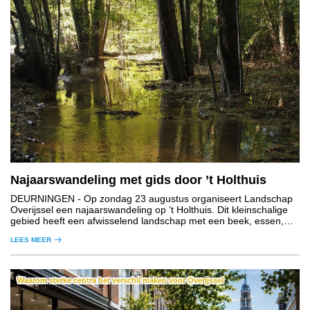
Najaarswandeling met gids door ’t Holthuis
DEURNINGEN
- Op zondag 23 augustus organiseert Landschap
Overijssel een najaarswandeling op ’t Holthuis. Dit kleinschalige
gebied heeft een afwisselend landschap met een beek, essen,
graslanden, houtwallen en bos.
LEES MEER
Waarom sterke centra het verschil maken voor Overijssel