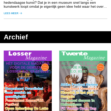
hedendaagse kunst? Dat je in een museum snel langs een
kunstwerk loopt omdat je eigenlijk geen idee hebt waar het over
gaat.
LEES MEER
Archief
HÈT DIGITALE MAGAZINE
HÈT DIGITALE MAGAZINE
VOOR DE GEMEENTE
VOOR DE REGIO TWENTE
LOSSER E.O. 03-07-2026
E.O. 03-07-2026
Afrika Festival Hertme
Dorpsfeest Overdinkel
Dorpsfeest Overdinkel
voor muziek en
Klassiek in het park
gezelligheid
Hengelo
Fundament ZomerFUN
Toekomst dorpen in
Festival
Hellendoorn
Open Imkerijdag De Lutte
FC Twente Open Dag