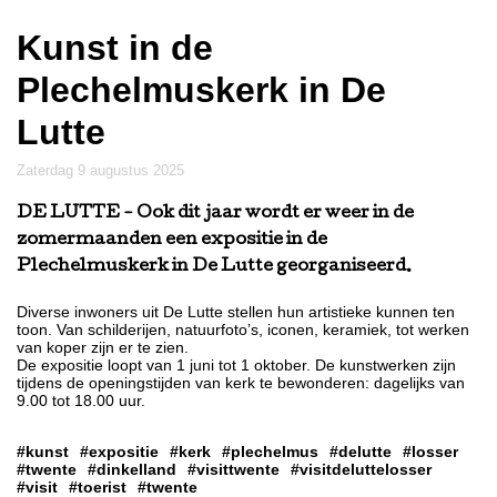
Kunst in de
Plechelmuskerk in De
Lutte
zaterdag 9 augustus 2025
DE LUTTE
- Ook dit jaar wordt er weer in de
zomermaanden een expositie in de
Plechelmuskerk in De Lutte georganiseerd.
Diverse inwoners uit De Lutte stellen hun artistieke kunnen ten
toon. Van schilderijen, natuurfoto’s, iconen, keramiek, tot werken
van koper zijn er te zien.
De expositie loopt van 1 juni tot 1 oktober. De kunstwerken zijn
tijdens de openingstijden van kerk te bewonderen: dagelijks van
9.00 tot 18.00 uur.
#kunst
#expositie
#kerk
#plechelmus
#delutte
#losser
#twente
#dinkelland
#visittwente
#visitdeluttelosser
#visit
#toerist
#twente