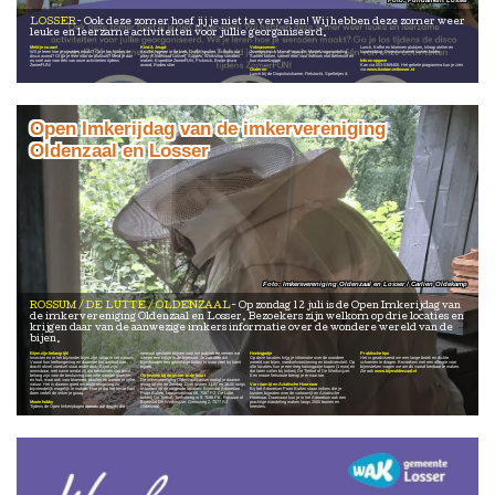
Fundament Losser
LOSSER
Ook deze zomer hoef jij je niet te vervelen! Wij hebben deze zomer weer
leuke en leerzame activiteiten voor jullie georganiseerd.
Meld je nu aan!
Kind & Jeugd
Volwassenen
Lunch, Koffie en bloemen plukken, Inloop atelier en
Wil je leren hoe je sieraden maakt? Ga je los tijdens de
Knuffel logeren in de bieb, Graffiti spuiten, Schools out
Zomerpicknick MamaPapacafé, Mantelzorgwandeling,
kaartmiddag, Dorpshuiskamer samen koken.
disco avond? Of ga je mee naar de pluktuin? Meld je dan
party (Kinderraad Losser), Suppen, Workshop sieraden
Samen koken, samen eten voor mensen met dementie en
nu snel aan voor één van onze activiteiten tijdens
maken, Expeditie ZomerFUN, Picknick, Bonte disco
hun mantelzorger
Info en opgave
ZomerFUN!
avond, Rodeo stier
Kan via 053-5369400. Het gehele programma kun je zien
Ouderen
via
www.fundamentlosser.nl
Lunch bij de Dorpshuiskamer, Fietstocht, Spelletjes &
Open Imkerijdag van de imkervereniging
Oldenzaal en Losser
Imkersvereniging Oldenzaal en Losser / Carlien Oldekamp
ROSSUM / DE LUTTE / OLDENZAAL
Op zondag 12 juli is de Open Imkerijdag van
de imkervereniging Oldenzaal en Losser. Bezoekers zijn welkom op drie locaties en
krijgen daar van de aanwezige imkers informatie over de wondere wereld van de
bijen.
Bijen zijn belangrijk!
normaal gesloten blijven voor het publiek en nemen we
Honingpotje
Praktische tips
Insecten en in het bijzonder bijen zijn volop in het nieuws.
samen een kijkje in de bijenstal. Je zult zien dat
Op deze locaties krijg je informatie over de wondere
Het is geadviseerd om een lange broek en dichte
Vooral hun leefomgeving en daarmee het aanbod van
bijenhouden een geweldige hobby is waar veel bij komt
wereld van bijen, voedselvoorziening en biodiversiteit. Op
schoenen te dragen. Bezoekers met een allergie voor
dracht ofwel voedsel staat onder druk. Bijen zijn
kijken.
alle locaties kun je een leeg honingpotje kopen (1 euro) en
bijensteken vragen we om dit vooraf kenbaar te maken.
onmisbaar, met name omdat zij als bestuivers van groot
dat laten vullen bij Imkerij De Tiethof of De Werkwijzer.
Zie ook
www.bijenoldenzaal.nl
belang zijn voor de bestuiving van vele soorten groenten
Op bezoek bij de imker in de buurt
Een mooie fietsroute brengt je er naar toe.
en fruit, maar ook voor bloemen, planten en bomen in onze
De imkervereniging Oldenzaal/Losser nodigt je daarom
natuur. Het is daarom goed om onze omgeving zo
graag uit om op Zondag 12juli tussen 11:00 en 16:00 langs
Varroamijt en Aziatische Hoornaar
bijvriendelijk mogelijk te maken. Hoe je dat het beste kunt
te komen op de volgende locaties: Bijenstal Arboretum
Bij het Arboretum Poort Bulten staan imkers die je
doen vertelt de imker je graag.
Poort Bulten, Lossersestraat 66, 7587 PZ, De Lutte,
kunnen bijpraten over de varroamijt en Aziatische
Imkerij De Tiethof, Tiethofweg nr 9, 7596 PE, Rossum of
Hoornaar. Daarnaast kun je in het Arboretum ook een
Mooie hobby
Bijenstal De Werkwijzer, Grensweg 2, 7577 RJ
prachtige wandeling maken langs 2500 bomen en
Tijdens de Open Imkerijdagen openen we deuren die
Oldenzaal
heesters.