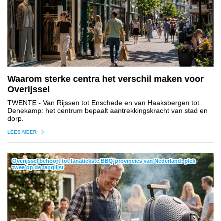
Waarom sterke centra het verschil maken voor
Overijssel
TWENTE
- Van Rijssen tot Enschede en van Haaksbergen tot
Denekamp: het centrum bepaalt aantrekkingskracht van stad en
dorp.
LEES MEER
Overijssel behoort tot fanatiekste BBQ-provincies van Nederland: plek
twee op de ranglijst