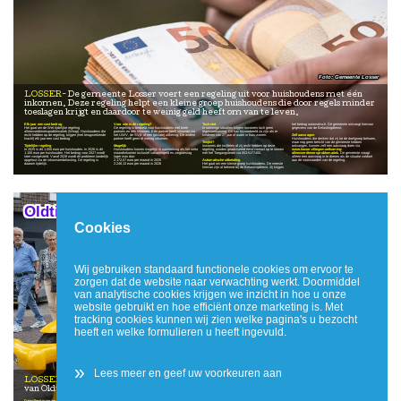
Gemeente Losser
LOSSER
De gemeente Losser voert een regeling uit voor huishoudens met één
inkomen. Deze regeling helpt een kleine groep huishoudens die door regels minder
toeslagen krijgt en daardoor te weinig geld heeft om van te leven.
Elk jaar een vast bedrag
Voor wie is de regeling?
Toch niet
het bedrag automatisch. De gemeente ontvangt hiervoor
Het gaat om de Wet tijdelijke regeling
De regeling is bedoeld voor huishoudens met twee
In sommige situaties krijgen inwoners toch geen
gegevens van de Belastingdienst.
alleenverdienersproblematiek (Wtrap). Huishoudens die
partners en één inkomen. Eén partner heeft inkomen via
tegemoetkoming. Dit kan bijvoorbeeld zo zijn als er
recht hebben op de regeling, krijgen (met terugwerkende
het UWV, de SVB of een (private) uitkering. De andere
kinderen van 27 jaar of ouder in huis wonen.
Zelf aanvragen
kracht) elk jaar een vast bedrag.
partner heeft geen of weinig inkomen.
Huishoudens die denken dat zij tot de doelgroep behoren,
Twijfel?
maar nog geen bericht van de gemeente hebben
Tijdelijke regeling
Mogelijk
Inwoners die twijfelen of zij recht hebben op deze
ontvangen, kunnen zelf een aanvraag doen via
In 2025 is dit 1.000 euro per huishouden. In 2026 is dit
Huishoudens komen mogelijk in aanmerking als het netto
regeling, worden geadviseerd eerst contact op te nemen
www.losser.nl/tegemoetkoming-
1.100 euro per huishouden. Het bedrag voor 2027 wordt
maandinkomen inclusief vakantiegeld en zorgtoeslag
met het Toegangsteam via 053-5377400.
alleenverdienersproblematiek
. De gemeente vraagt
later vastgesteld. Vanaf 2028 wordt dit probleem landelijk
lager was dan:
alleen een aanvraag in te dienen als de situatie voldoet
opgelost via de inkomstenbelasting. De regeling is
2.172,07 euro per maand in 2025
Automatische uitbetaling
aan de voorwaarden van de regeling.
daarom tijdelijk.
2.248,13 euro per maand in 2026
Het gaat om een kleine groep huishoudens. De meeste
hiervan zijn al bekend bij de Belastingdienst. Zij krijgen
Oldtimers en foodtrucks bij "Op Losse(r) Wielen'
Cookies
Wij gebruiken standaard functionele cookies om ervoor te
zorgen dat de website naar verwachting werkt. Doormiddel
van analytische cookies krijgen we inzicht in hoe u onze
website gebruikt en hoe efficiënt onze marketing is. Met
tracking cookies kunnen wij zien welke pagina's u bezocht
heeft en welke formulieren u heeft ingevuld.
Centrum Management Losser
»
Lees meer en geef uw voorkeuren aan
LOSSER
Het centrum van Losser staat zondag 21 juni weer volledig in het teken
van Oldtimers & Foodtruckfestival Op Losse(r) Wielen.
Dagvullend programma
Maartenstraat en de omgeving van het gemeentehuis één
auto's zijn ware blikvangers waarin tienduizenden euro's
Twintig foodtrucks met betaalbare gerechten