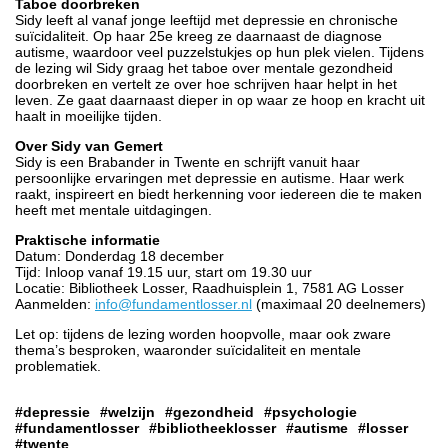
Taboe doorbreken
Sidy leeft al vanaf jonge leeftijd met depressie en chronische
suïcidaliteit. Op haar 25e kreeg ze daarnaast de diagnose
autisme, waardoor veel puzzelstukjes op hun plek vielen. Tijdens
de lezing wil Sidy graag het taboe over mentale gezondheid
doorbreken en vertelt ze over hoe schrijven haar helpt in het
leven. Ze gaat daarnaast dieper in op waar ze hoop en kracht uit
haalt in moeilijke tijden.
Over Sidy van Gemert
Sidy is een Brabander in Twente en schrijft vanuit haar
persoonlijke ervaringen met depressie en autisme. Haar werk
raakt, inspireert en biedt herkenning voor iedereen die te maken
heeft met mentale uitdagingen.
Praktische informatie
Datum: Donderdag 18 december
Tijd: Inloop vanaf 19.15 uur, start om 19.30 uur
Locatie: Bibliotheek Losser, Raadhuisplein 1, 7581 AG Losser
Aanmelden:
info@fundamentlosser.nl
(maximaal 20 deelnemers)
Let op: tijdens de lezing worden hoopvolle, maar ook zware
thema’s besproken, waaronder suïcidaliteit en mentale
problematiek.
#depressie
#welzijn
#gezondheid
#psychologie
#fundamentlosser
#bibliotheeklosser
#autisme
#losser
#twente