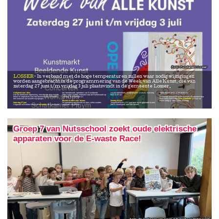
Fundament Losser
LOSSER
In verband met de hoge temperaturen zullen waar nodig wijzigingen
worden aangebracht in de programmering van de Week van Alle Kunst, die van
zaterdag 27 juni t/m vrijdag 3 juli plaatsvindt in de gemeente Losser.
Veiligheid voor alles
het Torenbezoek, optredens van Kunstbende
Locatie bibliotheek, Raadhuisplein 1 Losser. Aanvang
Tijden blijven gelijk 12.00-16.00 uur.
Dat kan betekenen afgelasting, verschuiven naar nieuwe
Deze zullen worden verplaatst naar de Boerenmarkt op
blijft 14.30 uur.
—
datum of verplaatsen naar een binnenlocatie. Hieronder
zaterdag 26 september a.s.
De overige activiteiten gaan voorlopig onveranderd door
een overzicht van actuele wijzigingen.
—
maar check regelmatig
www.waklosser.nl
waar we
Muziek en dans naar binnen
Zondag 28 juni
indien nodig updates zullen plaatsen.
Zaterdag 27 juni
De optredens van Muziek en dans zullen worden
Jongerenfestival LOS! gaat door op de geplande locatie
Volgende activiteiten komen te
vervallen
: de Kunstmarkt,
verplaatst naar binnen.
(MAN Nilantspad) maar dan binnen.
Groep 7 van Nutsschool zoekt oude elektrische
apparaten voor de E-waste Race!
De leerlingen van groep 7 Nutsschool Oldenzaal