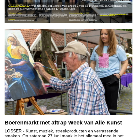
OLDENZAAL
Wij zijn de leerlingen van groep 7 van de Nutsschool in Oldenzaal en
doen op dit moment mee aan de E-waste Race.
Het belang van recycling
telefoons, opladers, kabels, toetsenborden of andere
Inzamelen tot woensdag 24 juni 17:00!
Basisonderwijs, Hengelosestraat 31 in Oldenzaal. Voor
Tijdens deze wedstrijd zetten scholen zich in om zoveel
apparaten met een stekker, batterij of accu in een kast of
Onze inzamelingsactie loopt nog tot morgen 17.00 uur. Op
meer informatie zie
jelsinga@nutsschool-oldenzaal.nl
en
mogelijk oude elektrische apparaten in te zamelen en
lade. Deze apparaten bevatten waardevolle grondstoffen
dit moment doen we volop mee om de overwinning, en
www.nutsschool-oldenzaal.nl/
mensen bewust te maken van het belang van recycling.
die opnieuw gebruikt kunnen worden. Door ze in te
daarom zouden we het geweldig vinden als u deze wil
leveren, dragen we samen bij aan een duurzamere wereld.
inleveren. We hopen dat u ons wilt helpen om van deze
Grondstoffen
actie een groot succes te maken! Daarvoor kun je de
Misschien liggen er bij veel mensen thuis nog oude
apparaten inleveren bij groep 7 van de Nutsschool voor
Boerenmarkt met aftrap Week van Alle Kunst
LOSSER
- Kunst, muziek, streekproducten en verrassende
smaken. Op zaterdag 27 juni maak je het allemaal mee in het