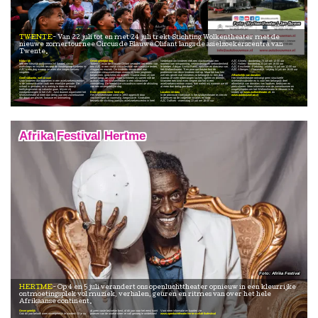
Wolkentheater / Jan Boeve
TWENTE
Van 22 juli tot en met 24 juli trekt Stichting Wolkentheater met de
nieuwe zomertournee Circus de Blauwe Olifant langs de asielzoekerscentra van
Twente.
Kleurrijk
Onvergetelijke dag
Nederland om kinderen met een vluchtverhaal een
AZC Almelo - donderdag 23 juli om 12:00 uur
Met een kleurrijk programma vol theater, circus,
Tijdens Circus de Blauwe Olifant verandert het terrein van
moment van ontspanning, verwondering en verbondenheid
AZC Holten - donderdag 23 juli om 16:00 uur
workshops en muziek bezorgt de theatergroep kinderen in
een AZC in een vrolijk circusfestival met kleurrijke tenten,
te bieden. Adrijan Siniša Rakić, oprichter en directeur van
AZC Enschede - Parkweg - vrijdag 24 juli om 12:00 uur
AZC's een dag waarop ze even alle zorgen kunnen
vlaggen en muziek. De kinderen nemen deel aan
het Wolkentheater: "Een paar uur theater lost de
AZC Albergen – Gravendijk - vrijdag 24 juli om 16:00 uur
vergeten.
creatieve circusworkshops waarin zij leren jongleren,
problemen van deze kinderen niet op. Maar het kan hen
balanceren, goochelen en acteren. Daarna staan zij niet
wel iets geven wat minstens zo belangrijk is: een dag
Afhankelijk van donaties
Geen vakantie, wel circus!
langer langs de zijlijn, maar schitteren zij samen met de
waarop ze weer onbevangen lachen, spelen en dromen.
Het Wolkentheater ontvangt geen structurele
Voor kinderen die opgroeien in een asielzoekerscentrum
acteurs van het Wolkentheater in een interactieve
Wanneer een kind even vergeet dat het in een
overheidssubsidie en is voor een belangrijk deel
is de zomervakantie vaak een moeilijke periode. De
voorstelling. De feestelijke circusdisco vormt de afsluiting
asielzoekerscentrum woont, dan weten wij waarom we dit
afhankelijk van donaties van fondsen, bedrijven en
school is gesloten, er is weinig te doen en terwijl
van een onvergetelijke dag.
al meer dan dertig jaar doen."
particulieren. Meer informatie over de zomertournee en
leeftijdsgenoten op vakantie gaan, blijven zij
mogelijkheden om het Wolkentheater te steunen is te
noodgedwongen in het AZC. Juist daarom organiseert het
Even gewoon weer kind zijn
Locaties en data
vinden op
www.wolkentheater.nl
. en
Wolkentheater al meer dan dertig jaar een zomertournee
Het Wolkentheater werd in 1993 opgericht door
In de provincie Overijssel is het Wolkentheater te zien en
www.autobouwman.nl
die draait om plezier, fantasie en ontmoeting.
vluchtelingen uit voormalig Joegoslavië. Sindsdien
te beleven op de volgende locaties en data:
bezoekt de stichting jaarlijks asielzoekerscentra in heel
AZC Dalfsen - woensdag 22 juli om 16:00 uur
Afrika Festival Hertme
Afrika Festival
HERTME
Op 4 en 5 juli verandert ons openluchttheater opnieuw in een kleurrijke
ontmoetingsplek vol muziek, verhalen, geuren en ritmes van over het hele
Afrikaanse continent.
Onvergetelijk
al jaren vaste bezoeker bent, of dit jaar voor het eerst komt
Voor meer informatie en kaarten zie
Ook dit jaar belooft weer onvergetelijk te worden! Of je nu
proeven van de unieke sfeer: er valt genoeg te ontdekken!
www.openluchttheaterhertme.nl/afrikafestival