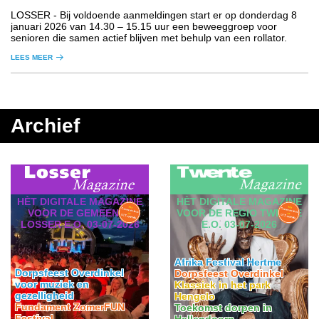
LOSSER
- Bij voldoende aanmeldingen start er op donderdag 8
januari 2026 van 14.30 – 15.15 uur een beweeggroep voor
senioren die samen actief blijven met behulp van een rollator.
LEES MEER
Archief
HÈT DIGITALE MAGAZINE
HÈT DIGITALE MAGAZINE
VOOR DE GEMEENTE
VOOR DE REGIO TWENTE
LOSSER E.O. 03-07-2026
E.O. 03-07-2026
Afrika Festival Hertme
Dorpsfeest Overdinkel
Dorpsfeest Overdinkel
voor muziek en
Klassiek in het park
gezelligheid
Hengelo
Fundament ZomerFUN
Toekomst dorpen in
Festival
Hellendoorn