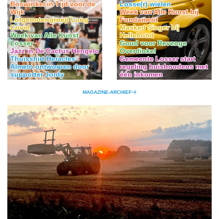
Boswinkel in Tijd voor de
Losse(r) wielen
Wijk
Week van Alle Kunst bij
Lotgenotengroep Long
Fundament
Covid
Masked Singer bij
Week van Alle Kunst
Hellehond
Losser
Goud voor Revenge
Jazz in De Cactus Hengelo
Overdinkel
Thuisshirt Heracles
Gemeente Losser start
Almelo ontworpen door
regeling huishoudens met
supporter Jordy
één inkomen
MAGAZINE-ARCHIEF