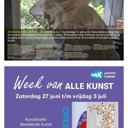
Imkersvereniging Oldenzaal en Losser / Carlien Oldekamp
ROSSUM / DE LUTTE / OLDENZAAL
Op zondag 12 juli is de Open Imkerijdag van
de imkervereniging Oldenzaal en Losser. Bezoekers zijn welkom op drie locaties en
krijgen daar van de aanwezige imkers informatie over de wondere wereld van de
bijen.
Bijen zijn belangrijk!
normaal gesloten blijven voor het publiek en nemen we
Honingpotje
Praktische tips
Insecten en in het bijzonder bijen zijn volop in het nieuws.
samen een kijkje in de bijenstal. Je zult zien dat
Op deze locaties krijg je informatie over de wondere
Het is geadviseerd om een lange broek en dichte
Vooral hun leefomgeving en daarmee het aanbod van
bijenhouden een geweldige hobby is waar veel bij komt
wereld van bijen, voedselvoorziening en biodiversiteit. Op
schoenen te dragen. Bezoekers met een allergie voor
dracht ofwel voedsel staat onder druk. Bijen zijn
kijken.
alle locaties kun je een leeg honingpotje kopen (1 euro) en
bijensteken vragen we om dit vooraf kenbaar te maken.
onmisbaar, met name omdat zij als bestuivers van groot
dat laten vullen bij Imkerij De Tiethof of De Werkwijzer.
Zie ook
www.bijenoldenzaal.nl
belang zijn voor de bestuiving van vele soorten groenten
Op bezoek bij de imker in de buurt
Een mooie fietsroute brengt je er naar toe.
en fruit, maar ook voor bloemen, planten en bomen in onze
De imkervereniging Oldenzaal/Losser nodigt je daarom
natuur. Het is daarom goed om onze omgeving zo
graag uit om op Zondag 12juli tussen 11:00 en 16:00 langs
Varroamijt en Aziatische Hoornaar
bijvriendelijk mogelijk te maken. Hoe je dat het beste kunt
te komen op de volgende locaties: Bijenstal Arboretum
Bij het Arboretum Poort Bulten staan imkers die je
doen vertelt de imker je graag.
Poort Bulten, Lossersestraat 66, 7587 PZ, De Lutte,
kunnen bijpraten over de varroamijt en Aziatische
Imkerij De Tiethof, Tiethofweg nr 9, 7596 PE, Rossum of
Hoornaar. Daarnaast kun je in het Arboretum ook een
Mooie hobby
Bijenstal De Werkwijzer, Grensweg 2, 7577 RJ
prachtige wandeling maken langs 2500 bomen en
Tijdens de Open Imkerijdagen openen we deuren die
Oldenzaal
heesters.