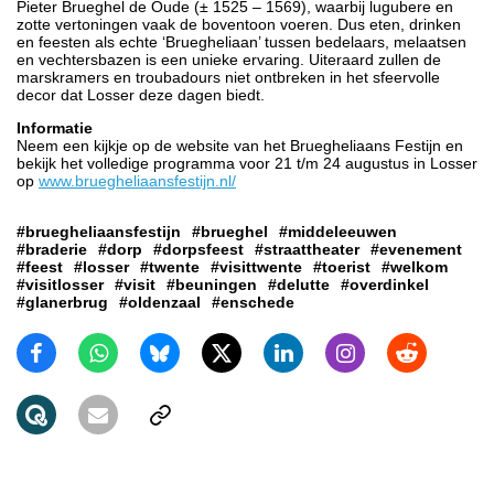
Pieter Brueghel de Oude (± 1525 – 1569), waarbij lugubere en
zotte vertoningen vaak de boventoon voeren. Dus eten, drinken
en feesten als echte ‘Bruegheliaan’ tussen bedelaars, melaatsen
en vechtersbazen is een unieke ervaring. Uiteraard zullen de
marskramers en troubadours niet ontbreken in het sfeervolle
decor dat Losser deze dagen biedt.
Informatie
Neem een kijkje op de website van het Bruegheliaans Festijn en
bekijk het volledige programma voor 21 t/m 24 augustus in Losser
op
www.bruegheliaansfestijn.nl/
#bruegheliaansfestijn
#brueghel
#middeleeuwen
#braderie
#dorp
#dorpsfeest
#straattheater
#evenement
#feest
#losser
#twente
#visittwente
#toerist
#welkom
#visitlosser
#visit
#beuningen
#delutte
#overdinkel
#glanerbrug
#oldenzaal
#enschede