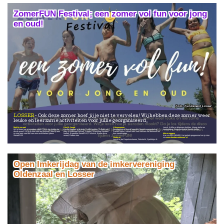
ZomerFUN Festival; een zomer vol fun voor jong
en oud!
Fundament Losser
LOSSER
Ook deze zomer hoef jij je niet te vervelen! Wij hebben deze zomer weer
leuke en leerzame activiteiten voor jullie georganiseerd.
Meld je nu aan!
Kind & Jeugd
Volwassenen
Lunch, Koffie en bloemen plukken, Inloop atelier en
Wil je leren hoe je sieraden maakt? Ga je los tijdens de
Knuffel logeren in de bieb, Graffiti spuiten, Schools out
Zomerpicknick MamaPapacafé, Mantelzorgwandeling,
kaartmiddag, Dorpshuiskamer samen koken.
disco avond? Of ga je mee naar de pluktuin? Meld je dan
party (Kinderraad Losser), Suppen, Workshop sieraden
Samen koken, samen eten voor mensen met dementie en
nu snel aan voor één van onze activiteiten tijdens
maken, Expeditie ZomerFUN, Picknick, Bonte disco
hun mantelzorger
Info en opgave
ZomerFUN!
avond, Rodeo stier
Kan via 053-5369400. Het gehele programma kun je zien
Ouderen
via
www.fundamentlosser.nl
Lunch bij de Dorpshuiskamer, Fietstocht, Spelletjes &
Open Imkerijdag van de imkervereniging
Oldenzaal en Losser