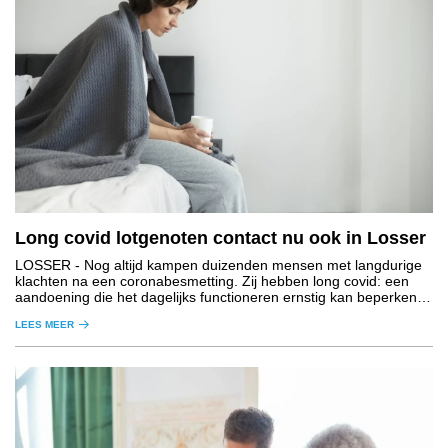
Long covid lotgenoten contact nu ook in Losser
LOSSER
- Nog altijd kampen duizenden mensen met langdurige
klachten na een coronabesmetting. Zij hebben long covid: een
aandoening die het dagelijks functioneren ernstig kan beperken
en waarvoor op dit moment nog geen gerichte medische
LEES MEER
behandeling beschikbaar is.