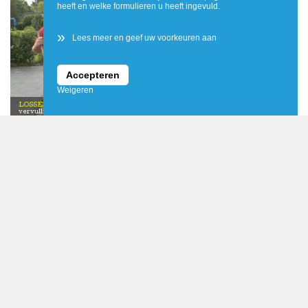
heeft en welke formulieren u heeft ingevuld.
»
Lees meer en geef uw voorkeuren aan
Accepteren
Weigeren
Familie Wildenborg / Wish3
LOSSER
Een bijzondere wens van Sabine Wildenborg uit Losser is onlangs in
vervulling gegaan dankzij de Wensboom Losser.
Schoonvader verrast
Daarom diende Sabine een wens in bij de Wensboom
mensen om hem heen. Ik zie graag een glimlach op zijn
partners, die niet alleen voor gezelligheid kwamen, maar
Haar schoonvader, Theo Wildenborg, werd verrast met
Losser.
gezicht en hoop dat hij deze zomer samen met zijn
ook de handen uit de mouwen staken in de tuin. Onder het
een warme en gezellige ochtend samen met zijn kinderen,
(klein)kinderen weer volop van zijn geliefde tuin kan
motto ‘vele handen maken licht werk’ werd er samen
kleinkinderen en hun partners. Sinds het overlijden van
“Wat zijn we trots op hoe hij het doet”
genieten.”
gewerkt én genoten. Daarnaast ontving Theo een
zijn vrouw vorig jaar is het leven voor Theo ingrijpend
“Na het overlijden van zijn vrouw vorig jaar is alles
cadeaubon van Wolters Tuincentrum voor nieuwe planten
veranderd. Zijn familie ziet hoe hij zich moedig door deze
anders. Maar wat zijn we trots op hoe hij het doet”, vertelt
Samen aan de slag in de tuin
en tuinbenodigdheden. De ochtend werd afgesloten met
moeilijke periode heen slaat, maar gunde hem ook een
Sabine. “We wilden hem graag laten weten hoeveel hij
Vorige week werd de wens werkelijkheid. Theo werd
een heerlijke lunch, verzorgd door De Broodbode.
moment waarop alle aandacht even naar hem uitging.
voor ons betekent en hem weer laten genieten van de
thuis verrast door zijn kinderen, kleinkinderen en hun