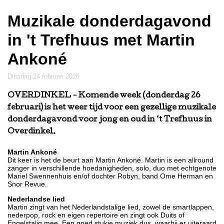
Muzikale donderdagavond
in 't Trefhuus met Martin
Ankoné
dinsdag 24 februari 2026
OVERDINKEL
- Komende week (donderdag 26
februari) is het weer tijd voor een gezellige muzikale
donderdagavond voor jong en oud in ‘t Trefhuus in
Overdinkel.
Martin Ankoné
Dit keer is het de beurt aan Martin Ankoné. Martin is een allround
zanger in verschillende hoedanigheden, solo, duo met echtgenote
Mariel Swennenhuis en/of dochter Robyn, band Ome Herman en
Snor Revue.
Nederlandse lied
Martin zingt van het Nederlandstalige lied, zowel de smartlappen,
nederpop, rock en eigen repertoire en zingt ook Duits of
Engelstalig mee. Een goed stukje muziek dus, waarbij er uiteraard