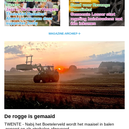
Week van Alle Kunst
Hellehond
Losser
Goud voor Revenge
Jazz in De Cactus Hengelo
Overdinkel
Thuisshirt Heracles
Gemeente Losser start
Almelo ontworpen door
regeling huishoudens met
supporter Jordy
één inkomen
MAGAZINE-ARCHIEF
De rogge is gemaaid
TWENTE
- Nabij het Boetelerveld wordt het maaisel in balen
geperst en als strobalen afgevoerd.