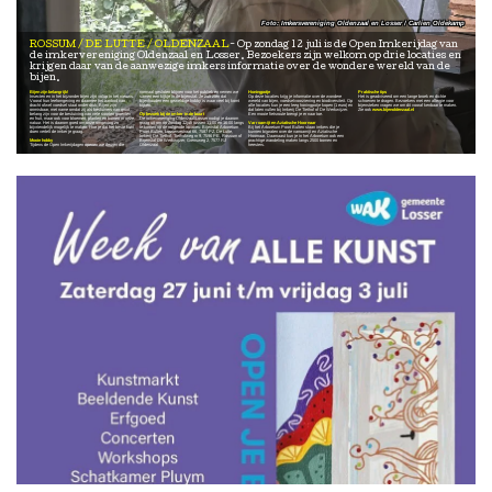
Imkersvereniging Oldenzaal en Losser / Carlien Oldekamp
ROSSUM / DE LUTTE / OLDENZAAL
Op zondag 12 juli is de Open Imkerijdag van
de imkervereniging Oldenzaal en Losser. Bezoekers zijn welkom op drie locaties en
krijgen daar van de aanwezige imkers informatie over de wondere wereld van de
bijen.
Bijen zijn belangrijk!
normaal gesloten blijven voor het publiek en nemen we
Honingpotje
Praktische tips
Insecten en in het bijzonder bijen zijn volop in het nieuws.
samen een kijkje in de bijenstal. Je zult zien dat
Op deze locaties krijg je informatie over de wondere
Het is geadviseerd om een lange broek en dichte
Vooral hun leefomgeving en daarmee het aanbod van
bijenhouden een geweldige hobby is waar veel bij komt
wereld van bijen, voedselvoorziening en biodiversiteit. Op
schoenen te dragen. Bezoekers met een allergie voor
dracht ofwel voedsel staat onder druk. Bijen zijn
kijken.
alle locaties kun je een leeg honingpotje kopen (1 euro) en
bijensteken vragen we om dit vooraf kenbaar te maken.
onmisbaar, met name omdat zij als bestuivers van groot
dat laten vullen bij Imkerij De Tiethof of De Werkwijzer.
Zie ook
www.bijenoldenzaal.nl
belang zijn voor de bestuiving van vele soorten groenten
Op bezoek bij de imker in de buurt
Een mooie fietsroute brengt je er naar toe.
en fruit, maar ook voor bloemen, planten en bomen in onze
De imkervereniging Oldenzaal/Losser nodigt je daarom
natuur. Het is daarom goed om onze omgeving zo
graag uit om op Zondag 12juli tussen 11:00 en 16:00 langs
Varroamijt en Aziatische Hoornaar
bijvriendelijk mogelijk te maken. Hoe je dat het beste kunt
te komen op de volgende locaties: Bijenstal Arboretum
Bij het Arboretum Poort Bulten staan imkers die je
doen vertelt de imker je graag.
Poort Bulten, Lossersestraat 66, 7587 PZ, De Lutte,
kunnen bijpraten over de varroamijt en Aziatische
Imkerij De Tiethof, Tiethofweg nr 9, 7596 PE, Rossum of
Hoornaar. Daarnaast kun je in het Arboretum ook een
Mooie hobby
Bijenstal De Werkwijzer, Grensweg 2, 7577 RJ
prachtige wandeling maken langs 2500 bomen en
Tijdens de Open Imkerijdagen openen we deuren die
Oldenzaal
heesters.