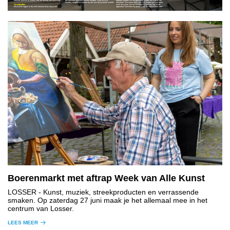
mensen bewust te maken van het belang van recycling.
die opnieuw gebruikt kunnen worden. Door ze in te
daarom zouden we het geweldig vinden als u deze wil
leveren, dragen we samen bij aan een duurzamere wereld.
inleveren. We hopen dat u ons wilt helpen om van deze
Grondstoffen
actie een groot succes te maken! Daarvoor kun je de
Misschien liggen er bij veel mensen thuis nog oude
apparaten inleveren bij groep 7 van de Nutsschool voor
Boerenmarkt met aftrap Week van Alle Kunst
LOSSER
- Kunst, muziek, streekproducten en verrassende
smaken. Op zaterdag 27 juni maak je het allemaal mee in het
centrum van Losser.
LEES MEER