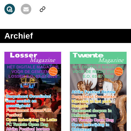
Archief
HÈT DIGITALE MAGAZINE
HÈT DIGITALE MAGAZINE
VOOR DE GEMEENTE
VOOR DE REGIO TWENTE
LOSSER E.O. 03-07-2026
E.O. 03-07-2026
Afrika Festival Hertme
Dorpsfeest Overdinkel
Dorpsfeest Overdinkel
voor muziek en
Klassiek in het park
gezelligheid
Hengelo
Fundament ZomerFUN
Toekomst dorpen in
Festival
Hellendoorn
Open Imkerijdag De Lutte
FC Twente Open Dag
FC Twente Open Dag
Open Imkerijdag in
Afrika Festival hertme
Oldenzaal