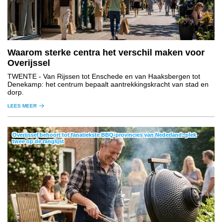
Waarom sterke centra het verschil maken voor
Overijssel
TWENTE
- Van Rijssen tot Enschede en van Haaksbergen tot
Denekamp: het centrum bepaalt aantrekkingskracht van stad en
dorp.
LEES MEER
Overijssel behoort tot fanatiekste BBQ-provincies van Nederland: plek
twee op de ranglijst