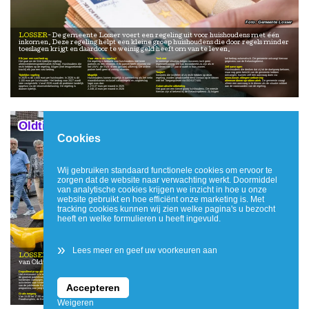
Gemeente Losser
LOSSER
De gemeente Losser voert een regeling uit voor huishoudens met één
inkomen. Deze regeling helpt een kleine groep huishoudens die door regels minder
toeslagen krijgt en daardoor te weinig geld heeft om van te leven.
Elk jaar een vast bedrag
Voor wie is de regeling?
Toch niet
het bedrag automatisch. De gemeente ontvangt hiervoor
Het gaat om de Wet tijdelijke regeling
De regeling is bedoeld voor huishoudens met twee
In sommige situaties krijgen inwoners toch geen
gegevens van de Belastingdienst.
alleenverdienersproblematiek (Wtrap). Huishoudens die
partners en één inkomen. Eén partner heeft inkomen via
tegemoetkoming. Dit kan bijvoorbeeld zo zijn als er
recht hebben op de regeling, krijgen (met terugwerkende
het UWV, de SVB of een (private) uitkering. De andere
kinderen van 27 jaar of ouder in huis wonen.
Zelf aanvragen
kracht) elk jaar een vast bedrag.
partner heeft geen of weinig inkomen.
Huishoudens die denken dat zij tot de doelgroep behoren,
Twijfel?
maar nog geen bericht van de gemeente hebben
Tijdelijke regeling
Mogelijk
Inwoners die twijfelen of zij recht hebben op deze
ontvangen, kunnen zelf een aanvraag doen via
In 2025 is dit 1.000 euro per huishouden. In 2026 is dit
Huishoudens komen mogelijk in aanmerking als het netto
regeling, worden geadviseerd eerst contact op te nemen
www.losser.nl/tegemoetkoming-
1.100 euro per huishouden. Het bedrag voor 2027 wordt
maandinkomen inclusief vakantiegeld en zorgtoeslag
met het Toegangsteam via 053-5377400.
alleenverdienersproblematiek
. De gemeente vraagt
later vastgesteld. Vanaf 2028 wordt dit probleem landelijk
lager was dan:
alleen een aanvraag in te dienen als de situatie voldoet
opgelost via de inkomstenbelasting. De regeling is
2.172,07 euro per maand in 2025
Automatische uitbetaling
aan de voorwaarden van de regeling.
daarom tijdelijk.
2.248,13 euro per maand in 2026
Het gaat om een kleine groep huishoudens. De meeste
hiervan zijn al bekend bij de Belastingdienst. Zij krijgen
Oldtimers en foodtrucks bij "Op Losse(r) Wielen'
Cookies
Wij gebruiken standaard functionele cookies om ervoor te
zorgen dat de website naar verwachting werkt. Doormiddel
van analytische cookies krijgen we inzicht in hoe u onze
website gebruikt en hoe efficiënt onze marketing is. Met
tracking cookies kunnen wij zien welke pagina's u bezocht
heeft en welke formulieren u heeft ingevuld.
Centrum Management Losser
»
Lees meer en geef uw voorkeuren aan
LOSSER
Het centrum van Losser staat zondag 21 juni weer volledig in het teken
van Oldtimers & Foodtruckfestival Op Losse(r) Wielen.
Dagvullend programma
Maartenstraat en de omgeving van het gemeentehuis één
auto's zijn ware blikvangers waarin tienduizenden euro's
Twintig foodtrucks met betaalbare gerechten
Het evenement is in enkele jaren uitgegroeid tot een van
groot festivalterrein. De toegang is gratis.
aan aanpassingen zijn verwerkt.
Minstens zo populair als de voertuigen zijn inmiddels de
de grootste publieksevenementen van het dorp. Met
foodtrucks. Waar tijdens de eerste editie nog tien
honderden voertuigen, twintig foodtrucks, live muziek,
Blikvangers
Kinderprogramma
deelnemers aanwezig waren, zijn dat er inmiddels twintig.
activiteiten voor kinderen en spectaculaire demonstraties
Verspreid door het centrum staan klassieke auto's,
Voor kinderen valt er eveneens van alles te beleven. Zij
Door het hele centrum verspreid kunnen bezoekers
Accepteren
van de jubilerende Brandweer Losser is er een dagvullend
brommers, tractoren, bedrijfswagens, sportwagens,
kunnen zelf aan de slag met een straalspuit en ervaren
genieten van uiteenlopende gerechten en lekkernijen.
programma voor jong en oud.
tuningauto's en andere bijzondere voertuigen opgesteld.
hoeveel kracht daarvoor nodig is. Daarnaast is de
Bezoekers kunnen niet alleen bewonderen wat er vroeger
populaire stoombaan op de Brink opnieuw aanwezig en
Zie ook
www.centrumlosser.nl/
Gratis toegang
over de weg reed, maar ook kennismaken met moderne
groter dan voorgaande jaren. Ook kunnen kinderen spelen
Van 11.00 tot 17.00 uur vormen het Martinusplein,
showauto's en exclusieve tuningprojecten. Sommige
met bestuurbare auto's op een speciale dieplader.
Raadhuisplein, de Brinkstraat, Kerkstraat, Sint
Weigeren