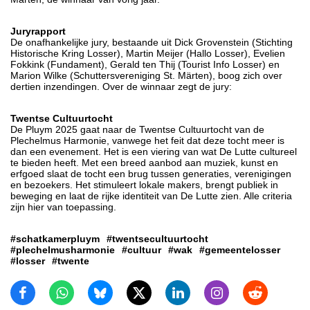
Juryrapport
De onafhankelijke jury, bestaande uit Dick Grovenstein (Stichting
Historische Kring Losser), Martin Meijer (Hallo Losser), Evelien
Fokkink (Fundament), Gerald ten Thij (Tourist Info Losser) en
Marion Wilke (Schuttersvereniging St. Märten), boog zich over
dertien inzendingen. Over de winnaar zegt de jury:
Twentse Cultuurtocht
De Pluym 2025 gaat naar de Twentse Cultuurtocht van de
Plechelmus Harmonie, vanwege het feit dat deze tocht meer is
dan een evenement. Het is een viering van wat De Lutte cultureel
te bieden heeft. Met een breed aanbod aan muziek, kunst en
erfgoed slaat de tocht een brug tussen generaties, verenigingen
en bezoekers. Het stimuleert lokale makers, brengt publiek in
beweging en laat de rijke identiteit van De Lutte zien. Alle criteria
zijn hier van toepassing.
#schatkamerpluym
#twentsecultuurtocht
#plechelmusharmonie
#cultuur
#wak
#gemeentelosser
#losser
#twente