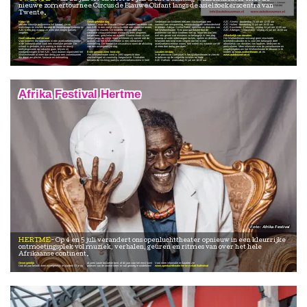
nieuwe zomertournee Circus de Blauwe Olifant langs de asielzoekerscentra van
Twente.
Kleurrijk
Onvergetelijke dag
Nederland om kinderen met een vluchtverhaal een
AZC Almelo - donderdag 23 juli om 12:00 uur
Met een kleurrijk programma vol theater, circus,
Tijdens Circus de Blauwe Olifant verandert het terrein van
moment van ontspanning, verwondering en verbondenheid
AZC Holten - donderdag 23 juli om 16:00 uur
workshops en muziek bezorgt de theatergroep kinderen in
een AZC in een vrolijk circusfestival met kleurrijke tenten,
te bieden. Adrijan Siniša Rakić, oprichter en directeur van
AZC Enschede - Parkweg - vrijdag 24 juli om 12:00 uur
AZC's een dag waarop ze even alle zorgen kunnen
vlaggen en muziek. De kinderen nemen deel aan
het Wolkentheater: "Een paar uur theater lost de
AZC Albergen – Gravendijk - vrijdag 24 juli om 16:00 uur
vergeten.
creatieve circusworkshops waarin zij leren jongleren,
problemen van deze kinderen niet op. Maar het kan hen
balanceren, goochelen en acteren. Daarna staan zij niet
wel iets geven wat minstens zo belangrijk is: een dag
Afhankelijk van donaties
Geen vakantie, wel circus!
langer langs de zijlijn, maar schitteren zij samen met de
waarop ze weer onbevangen lachen, spelen en dromen.
Het Wolkentheater ontvangt geen structurele
Voor kinderen die opgroeien in een asielzoekerscentrum
acteurs van het Wolkentheater in een interactieve
Wanneer een kind even vergeet dat het in een
overheidssubsidie en is voor een belangrijk deel
is de zomervakantie vaak een moeilijke periode. De
voorstelling. De feestelijke circusdisco vormt de afsluiting
asielzoekerscentrum woont, dan weten wij waarom we dit
afhankelijk van donaties van fondsen, bedrijven en
school is gesloten, er is weinig te doen en terwijl
van een onvergetelijke dag.
al meer dan dertig jaar doen."
particulieren. Meer informatie over de zomertournee en
leeftijdsgenoten op vakantie gaan, blijven zij
mogelijkheden om het Wolkentheater te steunen is te
noodgedwongen in het AZC. Juist daarom organiseert het
Even gewoon weer kind zijn
Locaties en data
vinden op
www.wolkentheater.nl
. en
Wolkentheater al meer dan dertig jaar een zomertournee
Het Wolkentheater werd in 1993 opgericht door
In de provincie Overijssel is het Wolkentheater te zien en
www.autobouwman.nl
die draait om plezier, fantasie en ontmoeting.
vluchtelingen uit voormalig Joegoslavië. Sindsdien
te beleven op de volgende locaties en data:
bezoekt de stichting jaarlijks asielzoekerscentra in heel
AZC Dalfsen - woensdag 22 juli om 16:00 uur
Afrika Festival Hertme
Afrika Festival
HERTME
Op 4 en 5 juli verandert ons openluchttheater opnieuw in een kleurrijke
ontmoetingsplek vol muziek, verhalen, geuren en ritmes van over het hele
Afrikaanse continent.
Onvergetelijk
al jaren vaste bezoeker bent, of dit jaar voor het eerst komt
Voor meer informatie en kaarten zie
Ook dit jaar belooft weer onvergetelijk te worden! Of je nu
proeven van de unieke sfeer: er valt genoeg te ontdekken!
www.openluchttheaterhertme.nl/afrikafestival