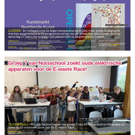
Fundament Losser
LOSSER
In verband met de hoge temperaturen zullen waar nodig wijzigingen
worden aangebracht in de programmering van de Week van Alle Kunst, die van
zaterdag 27 juni t/m vrijdag 3 juli plaatsvindt in de gemeente Losser.
Veiligheid voor alles
het Torenbezoek, optredens van Kunstbende
Locatie bibliotheek, Raadhuisplein 1 Losser. Aanvang
Tijden blijven gelijk 12.00-16.00 uur.
Dat kan betekenen afgelasting, verschuiven naar nieuwe
Deze zullen worden verplaatst naar de Boerenmarkt op
blijft 14.30 uur.
—
datum of verplaatsen naar een binnenlocatie. Hieronder
zaterdag 26 september a.s.
De overige activiteiten gaan voorlopig onveranderd door
een overzicht van actuele wijzigingen.
—
maar check regelmatig
www.waklosser.nl
waar we
Muziek en dans naar binnen
Zondag 28 juni
indien nodig updates zullen plaatsen.
Zaterdag 27 juni
De optredens van Muziek en dans zullen worden
Jongerenfestival LOS! gaat door op de geplande locatie
Volgende activiteiten komen te
vervallen
: de Kunstmarkt,
verplaatst naar binnen.
(MAN Nilantspad) maar dan binnen.
Groep 7 van Nutsschool zoekt oude elektrische
apparaten voor de E-waste Race!
De leerlingen van groep 7 Nutsschool Oldenzaal
OLDENZAAL
Wij zijn de leerlingen van groep 7 van de Nutsschool in Oldenzaal en
doen op dit moment mee aan de E-waste Race.
Het belang van recycling
telefoons, opladers, kabels, toetsenborden of andere
Inzamelen tot woensdag 24 juni 17:00!
Basisonderwijs, Hengelosestraat 31 in Oldenzaal. Voor
Tijdens deze wedstrijd zetten scholen zich in om zoveel
apparaten met een stekker, batterij of accu in een kast of
Onze inzamelingsactie loopt nog tot morgen 17.00 uur. Op
meer informatie zie
jelsinga@nutsschool-oldenzaal.nl
en
mogelijk oude elektrische apparaten in te zamelen en
lade. Deze apparaten bevatten waardevolle grondstoffen
dit moment doen we volop mee om de overwinning, en
www.nutsschool-oldenzaal.nl/