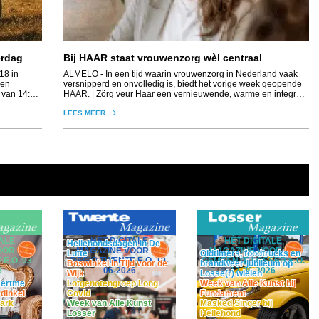
erdag
Bij HAAR staat vrouwenzorg wèl centraal
18 in
ALMELO
- In een tijd waarin vrouwenzorg in Nederland vaak
pen
versnipperd en onvolledig is, biedt het vorige week geopende
 van 14:00
HAAR. | Zörg veur Haar een vernieuwende, warme en integrale
aanpak.
LEES MEER
HÈT DIGITALE
HÈT DIGITALE
TALE
Hellehondsdagen in De
MAGAZINE VOOR DE
MAGAZINE VOOR DE
OOR DE
Lutte
Oldtimers, foodtrucks en
REGIO TWENTE E.O. 19-
GEMEENTE LOSSER E.O.
E.O. 03-
Boswinkel in Tijd voor de
brandweer-jubileum op
06-2026
12-06-2026
6
Wijk
Losse(r) wielen
Lotgenotengroep Long
Week van Alle Kunst bij
 Hertme
Covid
Fundament
dinkel
Week van Alle Kunst
Masked Singer bij
park
Losser
Hellehond