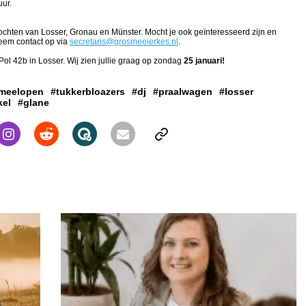
uur.
ochten van Losser, Gronau en Münster. Mocht je ook geïnteresseerd zijn en
eem contact op via
secretaris@grosmeeierkes.nl
.
ol 42b in Losser. Wij zien jullie graag op zondag
25 januari!
meelopen
#tukkerbloazers
#dj
#praalwagen
#losser
kel
#glane