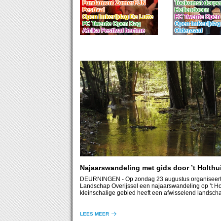
Fundament ZomerFUN
Toekomst dorpen
Festival
Hellendoorn
Open Imkerijdag De Lutte
FC Twente Open
FC Twente Open Dag
Open Imkerijdag
Afrika Festival hertme
Oldenzaal
Najaarswandeling met gids door ’t Holthu
DEURNINGEN
- Op zondag 23 augustus organiseer
Landschap Overijssel een najaarswandeling op ’t Hol
kleinschalige gebied heeft een afwisselend landsch
beek, essen, graslanden, houtwallen en bos.
LEES MEER