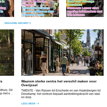
Jazz in De Cactus
Goud voor Revenge
 in
Hengelo
Overdinkel
Thuisshirt Heracles
Gemeente Losser start
 Dag
Almelo ontworpen door
regeling huishoudens met
 in
supporter Jordy
één inkomen
MAGAZINE-ARCHIEF
is
Waarom sterke centra het verschil maken voor
Overijssel
t
thuis. Dit
TWENTE
- Van Rijssen tot Enschede en van Haaksbergen tot
ap met een
Denekamp: het centrum bepaalt aantrekkingskracht van stad
en dorp.
LEES MEER