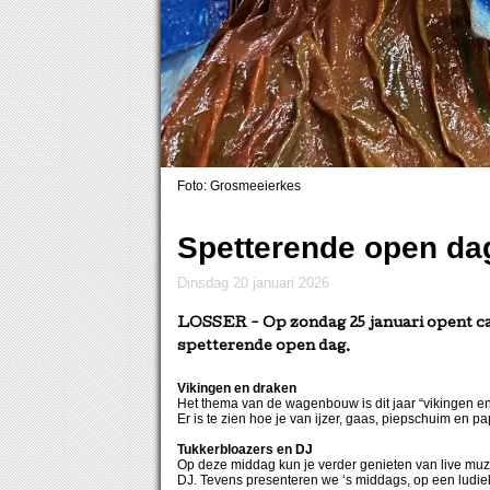
Foto: Grosmeeierkes
Spetterende open da
dinsdag 20 januari 2026
LOSSER
- Op zondag 25 januari opent 
spetterende open dag.
Vikingen en draken
Het thema van de wagenbouw is dit jaar “vikingen e
Er is te zien hoe je van ijzer, gaas, piepschuim en 
Tukkerbloazers en DJ
Op deze middag kun je verder genieten van live mu
DJ. Tevens presenteren we ‘s middags, op een ludi