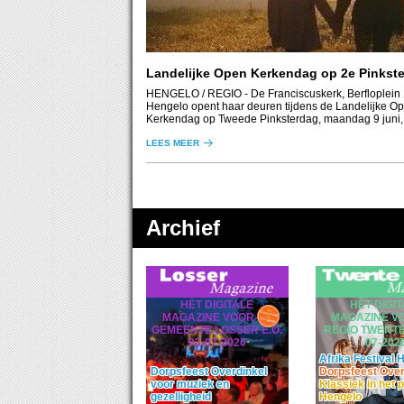
Landelijke Open Kerkendag op 2e Pinkst
HENGELO / REGIO
- De Franciscuskerk, Berfloplein 
Hengelo opent haar deuren tijdens de Landelijke O
Kerkendag op Tweede Pinksterdag, maandag 9 juni,
- 16:00 uur.
LEES MEER
Archief
HÈT DIGITALE
HÈT DIGI
MAGAZINE VOOR DE
MAGAZINE V
GEMEENTE LOSSER E.O.
REGIO TWENTE 
03-07-2026
07-202
Afrika Festival
Dorpsfeest Overdinkel
Dorpsfeest Over
voor muziek en
Klassiek in het 
gezelligheid
Hengelo