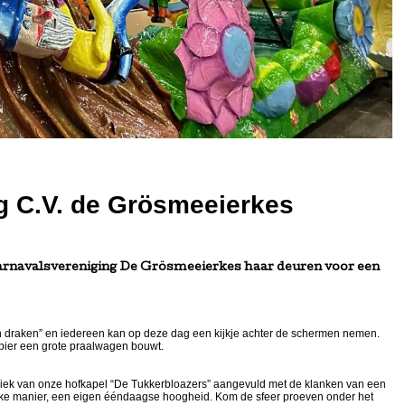
g C.V. de Grösmeeierkes
carnavalsvereniging De Grösmeeierkes haar deuren voor een
n draken” en iedereen kan op deze dag een kijkje achter de schermen nemen.
papier een grote praalwagen bouwt.
ziek van onze hofkapel “De Tukkerbloazers” aangevuld met de klanken van een
eke manier, een eigen ééndaagse hoogheid. Kom de sfeer proeven onder het