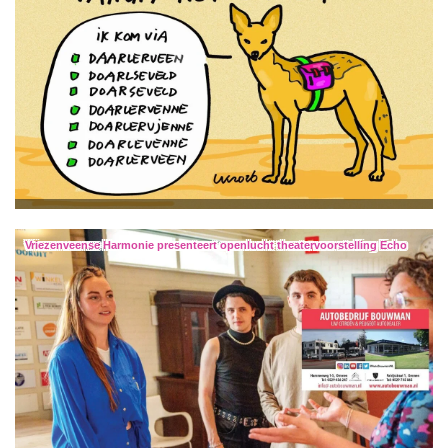
Vriezenveense Harmonie presenteert openlucht theatervoorstelling Echo