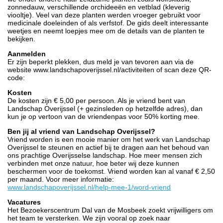
zonnedauw, verschillende orchideeën en vetblad (kleverig
viooltje). Veel van deze planten werden vroeger gebruikt voor
medicinale doeleinden of als verfstof. De gids deelt interessante
weetjes en neemt loepjes mee om de details van de planten te
bekijken.
Aanmelden
Er zijn beperkt plekken, dus meld je van tevoren aan via de
website www.landschapoverijssel.nl/activiteiten of scan deze QR-
code:
Kosten
De kosten zijn € 5,00 per persoon. Als je vriend bent van
Landschap Overijssel (+ gezinsleden op hetzelfde adres), dan
kun je op vertoon van de vriendenpas voor 50% korting mee.
Ben jij al vriend van Landschap Overijssel?
Vriend worden is een mooie manier om het werk van Landschap
Overijssel te steunen en actief bij te dragen aan het behoud van
ons prachtige Overijsselse landschap. Hoe meer mensen zich
verbinden met onze natuur, hoe beter wij deze kunnen
beschermen voor de toekomst. Vriend worden kan al vanaf € 2,50
per maand. Voor meer informatie:
www.landschapoverijssel.nl/help-mee-1/word-vriend
Vacatures
Het Bezoekerscentrum Dal van de Mosbeek zoekt vrijwilligers om
het team te versterken. We zijn vooral op zoek naar