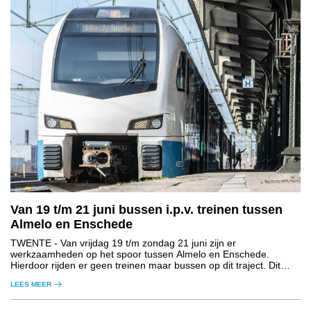
Van 19 t/m 21 juni bussen i.p.v. treinen tussen
Almelo en Enschede
TWENTE
- Van vrijdag 19 t/m zondag 21 juni zijn er
werkzaamheden op het spoor tussen Almelo en Enschede.
Hierdoor rijden er geen treinen maar bussen op dit traject. Dit
geldt voor de treinen van NS, Blauwnet en Eurobahn. Reizigers
LEES MEER
moeten rekening houden met een langere reistijd.