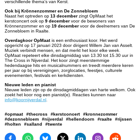
verschillende thema’s van Kerst.
Ook bij Krönnenzommer en De Zonnebloem
Naast het optreden op
13 december
zingt OpMaat het
kerstconcert ook op
9 december
voor de bewoners van
Krönnenzommer en op
19 december
voor de deelnemers van De
Zonnebloem in Raalte.
Overdagkoor OpMaat
is een enthousiast koor. Het werd
opgericht op 17 januari 2023 door dirigent Willem Jan van Asselt.
Muziek verbindt mensen, en dat merkt het koor elke week.
OpMaat repeteert elke dinsdagmiddag van 13.30 tot 15.30 uur in
The Cross in Nijverdal. Het koor zingt meerstemmige
hedendaagse hits en musicalnummers en treedt meerdere keren
per jaar op bij verenigingen, zorglocaties, feestjes, culturele
evenementen, festivals en kerkdiensten.
Nieuwe leden en pianist
Nieuwe leden zijn op de dinsdagmiddagen van harte welkom. Ook
zoekt het koor nog een pianist(e). Reacties kunnen naar
info@koornijverdal.nl
.
#opmaat
#thecross
#kerstconcert
#kronnezommer
#dezonnebloem
#nijverdal
#hellendoorn
#raalte
#rijssen
#holten
#salland
#twente