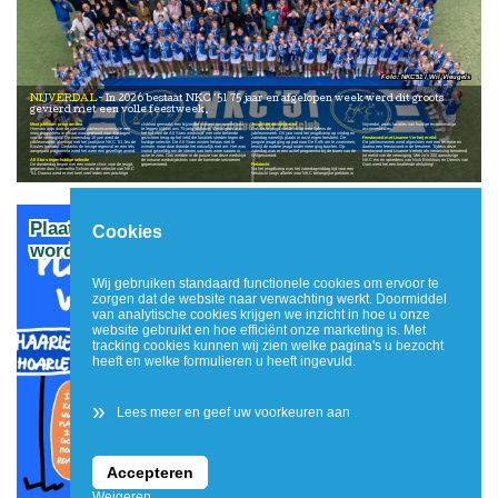
NKC'51 / Wil Vleugels
NIJVERDAL
In 2026 bestaat NKC ’51 75 jaar en afgelopen week werd dit groots
gevierd met een volle feestweek.
Mooi jubileum programma
clubfoto gemaakt: een bijzonder moment om samen vast
Jeugd vierde volop mee
Nijverdal, zoals locaties van huidige en voormalige
Hiervoor was door de speciale jubileumcommissie een
te leggen tijdens ons 75-jarig jubileum. Vervolgens was
Ook onze jeugd vierde volop mee tijdens de
accommodaties.
mooi programma in elkaar was gedraaid voor alle lagen
het tijd voor de All Stars wedstrijd, met vele bekende
jubileumweek. Dit jaar vond het jeugdkamp op vrijdag en
van de vereniging. Op woensdag 10 juni werd de
gezichten terug op het veld die fanatiek streden tegen de
zaterdag namelijk plaats in onze eigen feesttent. De
Feestavond met Lisanne Verheij erelid
jubileumweek afgetrapt met het jaarlijkse NKC ’51 Jeu de
huidige selectie. De All Stars wisten helaas niet te
jongste jeugd ging op pad naar De Kolk om te zwemmen,
De jubileumweek werd afgesloten met een receptie en
Boules toernooi. Ondanks de hevige regenval en een iets
winnen, maar daar draaide het natuurlijk niet om. Het was
terwijl de oudere jeugd onder meer ging bowlen. Op
daarna een feestavond in de feesttent. Tijdens deze
aangepast programma werd het weer een gezellige avond.
vooral geweldig om de sterren van toen weer samen in
zaterdag was er een actief programma bij de buren van de
feestavond werd Lisanne Verheij als verrassing benoemd
actie te zien. Ook werden in de pauze van deze wedstrijd
Wilgenweard.
tot erelid van de vereniging. Met zo’n 200 aanwezige
All Stars tegen huidige selectie
de nieuwe wedstrijdshirts voor de komende seizoenen
NKC’ers en optredens van Nick Brinkhuis en Dennis van
De donderdag begon met een mooie clinic voor de jeugd,
gepresenteerd.
Fietstocht
Dam werd het een knallende afsluiting!
gegeven door Samantha Schorn en de selectie van NKC
Na het jeugdkamp was het zaterdagmiddag tijd voor een
‘51. Daarna werd er met heel veel leden een prachtige
fietstocht langs allerlei voor NKC belangrijke plekken in
Plaatsnaamborden gemeente Hellendoorn
Cookies
worden aangepast
Wij gebruiken standaard functionele cookies om ervoor te
zorgen dat de website naar verwachting werkt. Doormiddel
van analytische cookies krijgen we inzicht in hoe u onze
website gebruikt en hoe efficiënt onze marketing is. Met
tracking cookies kunnen wij zien welke pagina's u bezocht
heeft en welke formulieren u heeft ingevuld.
»
Lees meer en geef uw voorkeuren aan
Accepteren
Weigeren
Leo Kemper