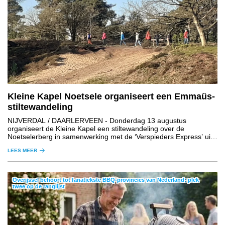
Kleine Kapel Noetsele organiseert een Emmaüs-
stiltewandeling
NIJVERDAL / DAARLERVEEN
- Donderdag 13 augustus
organiseert de Kleine Kapel een stiltewandeling over de
Noetselerberg in samenwerking met de ‘Verspieders Express’ uit
de regio Daarlerveen.
LEES MEER
Overijssel behoort tot fanatiekste BBQ-provincies van Nederland: plek
twee op de ranglijst