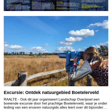
heuvelrug heel mooi te zien is. Natuurlijk alleen als er
meerdere volle Maan excursies. Trek kleding aan die past
geen wolkje aan de lucht is en wanneer u met een gids
Sterrenhemel
Sterrenwacht
bij de weersomstandigheden en stevige schoenen.
meegaat.
Maandag 29 juni start de excursie om 21.00 uur. Het
Na de wandeling brengt u een bezoek aan de
programma bestaat uit verschillende onderdelen. Een
Sterrenwacht. U krijgt een presentatie in het planetarium,
Aanmelden
In het schijnsel van de volle maan
wandeling met een gids van Staatsbosbeheer door het
de koepel of een lezing. De vrijwilligers van de
Van te voren online aanmelden via:
De volle Maan excursie wordt u aangeboden door de
bos. De nadruk van de wandeling ligt op de sterrenhemel,
Sterrenwacht nemen u mee op een reis door het heelal.
https://www.staatsbosbeheer.nl/uit-in-de-
Sterrenwacht Hellendoorn en Staatsbosbeheer. Startpunt
de mystieke sfeer van de natuur in het duister, zoals de
natuur/vollemaanwandeling-sallandse-heuvelrug
en
is het buitencentrum, Grotestraat 281, 7441 GS Nijverdal.
silhouetten van bomen en struiken en de oorverdovende
Weersomstandigheden
www.autobouwman.
Tijdens deze avond komt u van alles te weten over de
stilte. Met een beetje geluk hoort u de roep van een uil, of
De volgorde en de verschillende onderdelen van het
Excursie: Ontdek natuurgebied Boetelerveld
RAALTE
- Ook dit jaar organiseert Landschap Overijssel een
boeiende excursie door het prachtige Boetelerveld, waar je onder
leiding van een ervaren natuurgids alles leert over dit bijzondere
natuurgebied.