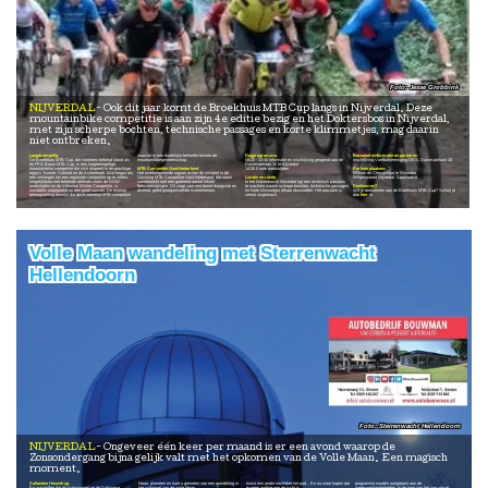
Jesse Grobbink
NIJVERDAL
Ook dit jaar komt de Broekhuis MTB Cup langs in Nijverdal. Deze
mountainbike competitie is aan zijn 4e editie bezig en het Doktersbos in Nijverdal,
met zijn scherpe bochten, technische passages en korte klimmetjes, mag daarin
niet ontbreken.
Laagdrempelig
voorziet in een duidelijke behoefte binnen de
Dagprogramma
Bezoekersinformatie en parkeren
De Broekhuis MTB Cup, die voorheen bekend stond als
mountainbikegemeenschap.
08:20 - 13:00 Informatie en inschrijving geopend aan de
Inschrijving Voetbalvereniging DES. Duivecatelaan 10
de FPS Bouw MTB Cup, is een laagdrempelige
Duivecatelaan 10 te Nijverdal
mountainbike competitie die zich afspeelt in de prachtige
MTB Competitie Oost-Nederland
14:30 Einde wedstrijden
Parkeerplaatsen:
regio's Twente, Salland en de Achterhoek. Wat begon als
Het overkoepelende orgaan achter dit initiatief is de
Willem de Clercqstraat te Nijverdal
een verlangen om een regionale competitie op te zetten,
Stichting MTB Competitie Oost-Nederland, die nauw
Locatie en ronde
Wilgenweard Nijverdal. Sportlaan 6
vergelijkbaar met bekende reeksen zoals de GOW-
samenwerkt met een groeiend aantal lokale
In het Dokterbos in Nijverdal ligt een technisch parcours
wedstrijden en de Veluwse Winter Competitie, is
fietsverenigingen. Dit zorgt voor een breed draagvlak en
te wachten waarin scherpe bochten, technische passages
Deelnemen?
inmiddels uitgegroeid tot een groot succes. De enorme
diverse, goed georganiseerde evenementen.
en korte klimmetjes elkaar afwisselen. Het parcours is
Wil je deelnemen aan de Broekhuis MTB Cup? Schrijf je
belangstelling bewijst dat deze zomerse MTB-competitie
veelal singletrack.
dan
hier
in.
Volle Maan wandeling met Sterrenwacht
Hellendoorn
Sterrenwacht Hellendoorn
NIJVERDAL
Ongeveer één keer per maand is er een avond waarop de
Zonsondergang bijna gelijk valt met het opkomen van de Volle Maan. Een magisch
moment.
Sallandse Heuvelrug
Maan, planeten en kunt u genieten van een wandeling in
kruist een ander nachtdier het pad... En nu maar hopen dat
programma worden aangepast aan de
En wat boffen dat dit schouwspel op de Sallandse
het schijnsel van de volle Maan.
er geen wolkje aan de lucht is.
weersomstandigheden. In de loop van het jaar zijn er