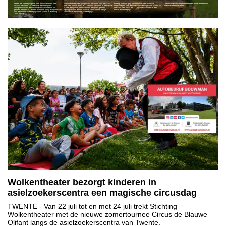
Mébrit ter Horst
ging met haar pony Geronimo naar
Ook
Isabelle Plijter
ging naar Coevorden voor de SGW
Wendy Hulsink
ging met
Indy van de Esch
naar
Zie ook
www.manegehellendoorn.nl/hertruiters/
en
SGW Coevorden. Zij heeft hier een heel goed
met haar pony Karlos. et D Het duo kwam uit in de klasse
Haaksbergen voor een dressuurwedstrijd in de klasse Z1
www.autobouwman.nl
springparcours en een foutloze cross binnen de tijd
L. Met een goede dressuurproef, een goed gereden
dressuur. Met 230,5 en 222,5 punten wonnen ze een
gereden met een 7,1 en een 8 voor de rijstijl wat goed was
springparcours en een foutloze cross binnen de tijd,
eerste en derde prijs.
voor een mooie tweede prijs in de klasse B eventing
wonnen ze een mooie tweede prijs.
CDE pony’s.
Wolkentheater bezorgt kinderen in
asielzoekerscentra een magische circusdag
TWENTE
- Van 22 juli tot en met 24 juli trekt Stichting
Wolkentheater met de nieuwe zomertournee Circus de Blauwe
Olifant langs de asielzoekerscentra van Twente.