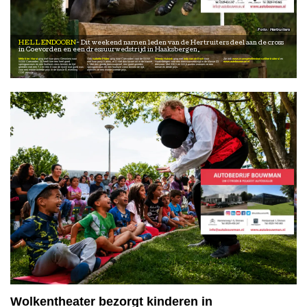
Hertruiters
HELLENDOORN
Dit weekend namen leden van de Hertruiters deel aan de cross
in Coevorden en een dressuurwedstrijd in Haaksbergen.
Mébrit ter Horst
ging met haar pony Geronimo naar
Ook
Isabelle Plijter
ging naar Coevorden voor de SGW
Wendy Hulsink
ging met
Indy van de Esch
naar
Zie ook
www.manegehellendoorn.nl/hertruiters/
en
SGW Coevorden. Zij heeft hier een heel goed
met haar pony Karlos. et D Het duo kwam uit in de klasse
Haaksbergen voor een dressuurwedstrijd in de klasse Z1
www.autobouwman.nl
springparcours en een foutloze cross binnen de tijd
L. Met een goede dressuurproef, een goed gereden
dressuur. Met 230,5 en 222,5 punten wonnen ze een
gereden met een 7,1 en een 8 voor de rijstijl wat goed was
springparcours en een foutloze cross binnen de tijd,
eerste en derde prijs.
voor een mooie tweede prijs in de klasse B eventing
wonnen ze een mooie tweede prijs.
CDE pony’s.
Wolkentheater bezorgt kinderen in