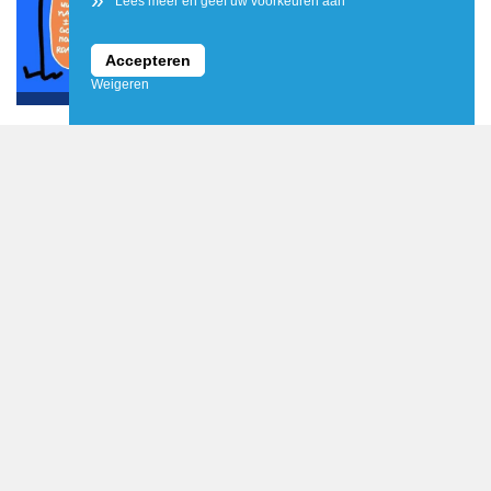
Lees meer en geef uw voorkeuren aan
Accepteren
Weigeren
Leo Kemper
Van 19 t/m 21 juni bussen i.p.v. treinen tussen
Almelo en Enschede