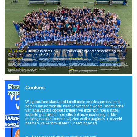
NKC'51 / Wil Vleugels
NIJVERDAL
In 2026 bestaat NKC ’51 75 jaar en afgelopen week werd dit groots
gevierd met een volle feestweek.
Mooi jubileum programma
clubfoto gemaakt: een bijzonder moment om samen vast
Jeugd vierde volop mee
Nijverdal, zoals locaties van huidige en voormalige
Hiervoor was door de speciale jubileumcommissie een
te leggen tijdens ons 75-jarig jubileum. Vervolgens was
Ook onze jeugd vierde volop mee tijdens de
accommodaties.
mooi programma in elkaar was gedraaid voor alle lagen
het tijd voor de All Stars wedstrijd, met vele bekende
jubileumweek. Dit jaar vond het jeugdkamp op vrijdag en
van de vereniging. Op woensdag 10 juni werd de
gezichten terug op het veld die fanatiek streden tegen de
zaterdag namelijk plaats in onze eigen feesttent. De
Feestavond met Lisanne Verheij erelid
jubileumweek afgetrapt met het jaarlijkse NKC ’51 Jeu de
huidige selectie. De All Stars wisten helaas niet te
jongste jeugd ging op pad naar De Kolk om te zwemmen,
De jubileumweek werd afgesloten met een receptie en
Boules toernooi. Ondanks de hevige regenval en een iets
winnen, maar daar draaide het natuurlijk niet om. Het was
terwijl de oudere jeugd onder meer ging bowlen. Op
daarna een feestavond in de feesttent. Tijdens deze
aangepast programma werd het weer een gezellige avond.
vooral geweldig om de sterren van toen weer samen in
zaterdag was er een actief programma bij de buren van de
feestavond werd Lisanne Verheij als verrassing benoemd
actie te zien. Ook werden in de pauze van deze wedstrijd
Wilgenweard.
tot erelid van de vereniging. Met zo’n 200 aanwezige
All Stars tegen huidige selectie
de nieuwe wedstrijdshirts voor de komende seizoenen
NKC’ers en optredens van Nick Brinkhuis en Dennis van
De donderdag begon met een mooie clinic voor de jeugd,
gepresenteerd.
Fietstocht
Dam werd het een knallende afsluiting!
gegeven door Samantha Schorn en de selectie van NKC
Na het jeugdkamp was het zaterdagmiddag tijd voor een
‘51. Daarna werd er met heel veel leden een prachtige
fietstocht langs allerlei voor NKC belangrijke plekken in
Plaatsnaamborden gemeente Hellendoorn
Cookies
worden aangepast
Wij gebruiken standaard functionele cookies om ervoor te
zorgen dat de website naar verwachting werkt. Doormiddel
van analytische cookies krijgen we inzicht in hoe u onze
website gebruikt en hoe efficiënt onze marketing is. Met
tracking cookies kunnen wij zien welke pagina's u bezocht
heeft en welke formulieren u heeft ingevuld.
»