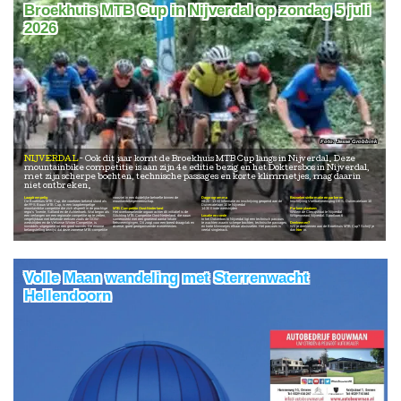
Broekhuis MTB Cup in Nijverdal op zondag 5 juli
2026
Jesse Grobbink
NIJVERDAL
Ook dit jaar komt de Broekhuis MTB Cup langs in Nijverdal. Deze
mountainbike competitie is aan zijn 4e editie bezig en het Doktersbos in Nijverdal,
met zijn scherpe bochten, technische passages en korte klimmetjes, mag daarin
niet ontbreken.
Laagdrempelig
voorziet in een duidelijke behoefte binnen de
Dagprogramma
Bezoekersinformatie en parkeren
De Broekhuis MTB Cup, die voorheen bekend stond als
mountainbikegemeenschap.
08:20 - 13:00 Informatie en inschrijving geopend aan de
Inschrijving Voetbalvereniging DES. Duivecatelaan 10
de FPS Bouw MTB Cup, is een laagdrempelige
Duivecatelaan 10 te Nijverdal
mountainbike competitie die zich afspeelt in de prachtige
MTB Competitie Oost-Nederland
14:30 Einde wedstrijden
Parkeerplaatsen:
regio's Twente, Salland en de Achterhoek. Wat begon als
Het overkoepelende orgaan achter dit initiatief is de
Willem de Clercqstraat te Nijverdal
een verlangen om een regionale competitie op te zetten,
Stichting MTB Competitie Oost-Nederland, die nauw
Locatie en ronde
Wilgenweard Nijverdal. Sportlaan 6
vergelijkbaar met bekende reeksen zoals de GOW-
samenwerkt met een groeiend aantal lokale
In het Dokterbos in Nijverdal ligt een technisch parcours
wedstrijden en de Veluwse Winter Competitie, is
fietsverenigingen. Dit zorgt voor een breed draagvlak en
te wachten waarin scherpe bochten, technische passages
Deelnemen?
inmiddels uitgegroeid tot een groot succes. De enorme
diverse, goed georganiseerde evenementen.
en korte klimmetjes elkaar afwisselen. Het parcours is
Wil je deelnemen aan de Broekhuis MTB Cup? Schrijf je
belangstelling bewijst dat deze zomerse MTB-competitie
veelal singletrack.
dan
hier
in.
Volle Maan wandeling met Sterrenwacht
Hellendoorn