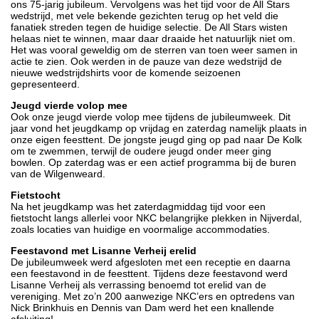
ons 75-jarig jubileum. Vervolgens was het tijd voor de All Stars
wedstrijd, met vele bekende gezichten terug op het veld die
fanatiek streden tegen de huidige selectie. De All Stars wisten
helaas niet te winnen, maar daar draaide het natuurlijk niet om.
Het was vooral geweldig om de sterren van toen weer samen in
actie te zien. Ook werden in de pauze van deze wedstrijd de
nieuwe wedstrijdshirts voor de komende seizoenen
gepresenteerd.
Jeugd vierde volop mee
Ook onze jeugd vierde volop mee tijdens de jubileumweek. Dit
jaar vond het jeugdkamp op vrijdag en zaterdag namelijk plaats in
onze eigen feesttent. De jongste jeugd ging op pad naar De Kolk
om te zwemmen, terwijl de oudere jeugd onder meer ging
bowlen. Op zaterdag was er een actief programma bij de buren
van de Wilgenweard.
Fietstocht
Na het jeugdkamp was het zaterdagmiddag tijd voor een
fietstocht langs allerlei voor NKC belangrijke plekken in Nijverdal,
zoals locaties van huidige en voormalige accommodaties.
Feestavond met Lisanne Verheij erelid
De jubileumweek werd afgesloten met een receptie en daarna
een feestavond in de feesttent. Tijdens deze feestavond werd
Lisanne Verheij als verrassing benoemd tot erelid van de
vereniging. Met zo’n 200 aanwezige NKC’ers en optredens van
Nick Brinkhuis en Dennis van Dam werd het een knallende
afsluiting!