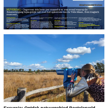
Sterrenwacht Hellendoorn
NIJVERDAL
Ongeveer één keer per maand is er een avond waarop de
Zonsondergang bijna gelijk valt met het opkomen van de Volle Maan. Een magisch
moment.
Sallandse Heuvelrug
Maan, planeten en kunt u genieten van een wandeling in
kruist een ander nachtdier het pad... En nu maar hopen dat
programma worden aangepast aan de
En wat boffen dat dit schouwspel op de Sallandse
het schijnsel van de volle Maan.
er geen wolkje aan de lucht is.
weersomstandigheden. In de loop van het jaar zijn er
heuvelrug heel mooi te zien is. Natuurlijk alleen als er
meerdere volle Maan excursies. Trek kleding aan die past
geen wolkje aan de lucht is en wanneer u met een gids
Sterrenhemel
Sterrenwacht
bij de weersomstandigheden en stevige schoenen.
meegaat.
Maandag 29 juni start de excursie om 21.00 uur. Het
Na de wandeling brengt u een bezoek aan de
programma bestaat uit verschillende onderdelen. Een
Sterrenwacht. U krijgt een presentatie in het planetarium,
Aanmelden
In het schijnsel van de volle maan
wandeling met een gids van Staatsbosbeheer door het
de koepel of een lezing. De vrijwilligers van de
Van te voren online aanmelden via:
De volle Maan excursie wordt u aangeboden door de
bos. De nadruk van de wandeling ligt op de sterrenhemel,
Sterrenwacht nemen u mee op een reis door het heelal.
https://www.staatsbosbeheer.nl/uit-in-de-
Sterrenwacht Hellendoorn en Staatsbosbeheer. Startpunt
de mystieke sfeer van de natuur in het duister, zoals de
natuur/vollemaanwandeling-sallandse-heuvelrug
en
is het buitencentrum, Grotestraat 281, 7441 GS Nijverdal.
silhouetten van bomen en struiken en de oorverdovende
Weersomstandigheden
www.autobouwman.
Tijdens deze avond komt u van alles te weten over de
stilte. Met een beetje geluk hoort u de roep van een uil, of
De volgorde en de verschillende onderdelen van het