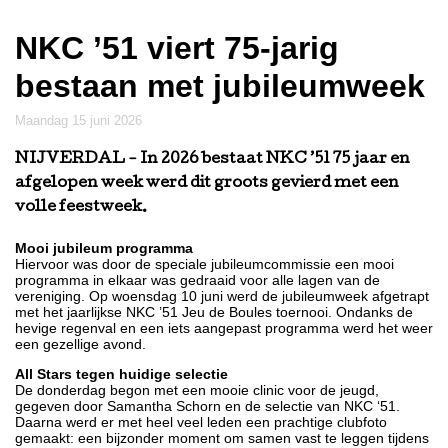
NKC ’51 viert 75-jarig
bestaan met jubileumweek
maandag 15 juni 2026
NIJVERDAL
- In 2026 bestaat NKC ’51 75 jaar en
afgelopen week werd dit groots gevierd met een
volle feestweek.
Mooi jubileum programma
Hiervoor was door de speciale jubileumcommissie een mooi
programma in elkaar was gedraaid voor alle lagen van de
vereniging. Op woensdag 10 juni werd de jubileumweek afgetrapt
met het jaarlijkse NKC ’51 Jeu de Boules toernooi. Ondanks de
hevige regenval en een iets aangepast programma werd het weer
een gezellige avond.
All Stars tegen huidige selectie
De donderdag begon met een mooie clinic voor de jeugd,
gegeven door Samantha Schorn en de selectie van NKC ‘51.
Daarna werd er met heel veel leden een prachtige clubfoto
gemaakt: een bijzonder moment om samen vast te leggen tijdens