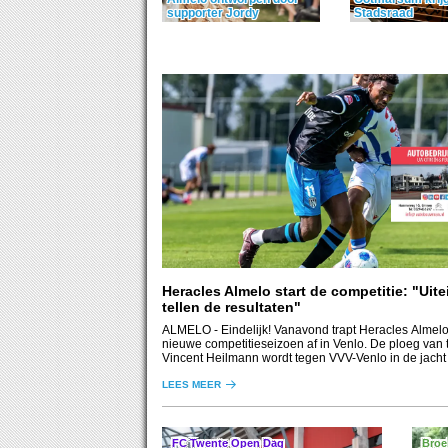
supporter Jordy
Stadsraad
Heracles Almelo start de competitie: "Uite
tellen de resultaten"
ALMELO
- Eindelijk! Vanavond trapt Heracles Almelo
nieuwe competitieseizoen af in Venlo. De ploeg van t
Vincent Heilmann wordt tegen VVV-Venlo in de jacht
eerste drie punten gesteund door een uitverkocht uit
LEES MEER
FC Twente Open Dag
Broe