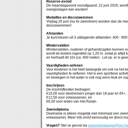
Reserve-avond
De maandagavond voorafgaand, 22 juni 2026, wordt
overgeslagen kan worden!
Medailles en discozwemmen
Vrijdag 26 juni (na 4x zwemmen) worden dan de med
discozwemmen!
Afstanden
Je kunt kiezen uit 3 uitdagende afstanden: 400 - 800
Mindervaliden
Mindervaliden, ouderen of gehandicapten kunnen oo
wordt de bodem ingesteld op 1,20 m. zodat je altijd 
en herhaalt dit 10x (ca. 400 meter) - Let op: er is gee
Vaardigheden oefenen
Voor kinderen is het héél belangrijk om ook na he
vaardigheden te oefenen. Het is een sportieve activ
en bewegen in het water is ook nog eens leuk en su
Inschrijven
De inschrijfkosten bedragen:
€10,00 voor deelnemers jonger dan 18 jaar en 65+,
€12,50 voor volwassenen, en
€6,50 voor leden van Het Ravijn.
Zwemdiploma
Deelname is alleen mogelijk met minimaal een zw
volwassene). Meer info en/of eenvoudig en direct ins
Vragen?
Stel ze gerust via
zwemvierdaagse@zpc-hetr