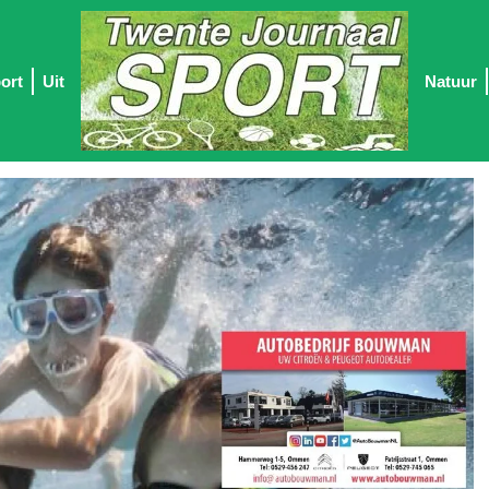
ort
Uit
Natuur