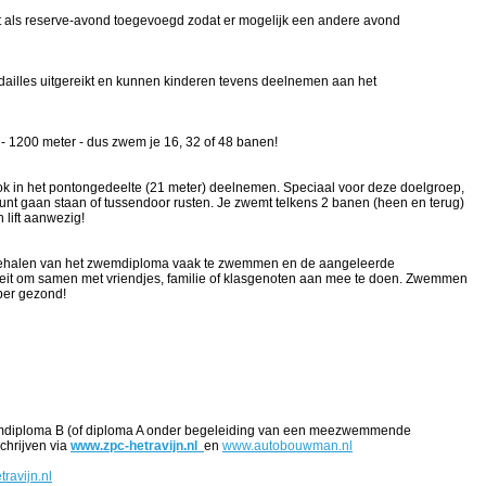
 als reserve-avond toegevoegd zodat er mogelijk een andere avond
ailles uitgereikt en kunnen kinderen tevens deelnemen aan het
 - 1200 meter - dus zwem je 16, 32 of 48 banen!
k in het pontongedeelte (21 meter) deelnemen. Speciaal voor deze doelgroep,
kunt gaan staan of tussendoor rusten. Je zwemt telkens 2 banen (heen en terug)
n lift aanwezig!
t behalen van het zwemdiploma vaak te zwemmen en de aangeleerde
iteit om samen met vriendjes, familie of klasgenoten aan mee te doen. Zwemmen
per gezond!
emdiploma B (of diploma A onder begeleiding van een meezwemmende
chrijven via
www.zpc-hetravijn.nl
en
www.autobouwman.nl
avijn.nl