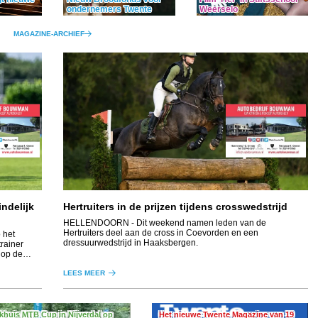
ondernemers Twente
Weerselo
MAGAZINE-ARCHIEF
indelijk
Hertruiters in de prijzen tijdens crosswedstrijd
HELLENDOORN
- Dit weekend namen leden van de
Hertruiters deel aan de cross in Coevorden en een
 het
dressuurwedstrijd in Haaksbergen.
rainer
 op de
vak.
LEES MEER
khuis MTB Cup in Nijverdal op
Het nieuwe Twente Magazine van 19