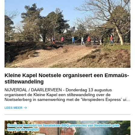
Kleine Kapel Noetsele organiseert een Emmaüs-
stiltewandeling
NIJVERDAL / DAARLERVEEN
- Donderdag 13 augustus
organiseert de Kleine Kapel een stiltewandeling over de
Noetselerberg in samenwerking met de ‘Verspieders Express’ uit
de regio Daarlerveen.
LEES MEER
Overijssel behoort tot fanatiekste BBQ-provincies van Nederland: plek
twee op de ranglijst