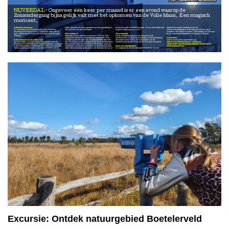
Sterrenwacht Hellendoorn
NIJVERDAL
Ongeveer één keer per maand is er een avond waarop de
Zonsondergang bijna gelijk valt met het opkomen van de Volle Maan. Een magisch
moment.
Sallandse Heuvelrug
Maan, planeten en kunt u genieten van een wandeling in
kruist een ander nachtdier het pad... En nu maar hopen dat
programma worden aangepast aan de
En wat boffen dat dit schouwspel op de Sallandse
het schijnsel van de volle Maan.
er geen wolkje aan de lucht is.
weersomstandigheden. In de loop van het jaar zijn er
heuvelrug heel mooi te zien is. Natuurlijk alleen als er
meerdere volle Maan excursies. Trek kleding aan die past
geen wolkje aan de lucht is en wanneer u met een gids
Sterrenhemel
Sterrenwacht
bij de weersomstandigheden en stevige schoenen.
meegaat.
Maandag 29 juni start de excursie om 21.00 uur. Het
Na de wandeling brengt u een bezoek aan de
programma bestaat uit verschillende onderdelen. Een
Sterrenwacht. U krijgt een presentatie in het planetarium,
Aanmelden
In het schijnsel van de volle maan
wandeling met een gids van Staatsbosbeheer door het
de koepel of een lezing. De vrijwilligers van de
Van te voren online aanmelden via:
De volle Maan excursie wordt u aangeboden door de
bos. De nadruk van de wandeling ligt op de sterrenhemel,
Sterrenwacht nemen u mee op een reis door het heelal.
https://www.staatsbosbeheer.nl/uit-in-de-
Sterrenwacht Hellendoorn en Staatsbosbeheer. Startpunt
de mystieke sfeer van de natuur in het duister, zoals de
natuur/vollemaanwandeling-sallandse-heuvelrug
en
is het buitencentrum, Grotestraat 281, 7441 GS Nijverdal.
silhouetten van bomen en struiken en de oorverdovende
Weersomstandigheden
www.autobouwman.
Tijdens deze avond komt u van alles te weten over de
stilte. Met een beetje geluk hoort u de roep van een uil, of
De volgorde en de verschillende onderdelen van het
Excursie: Ontdek natuurgebied Boetelerveld