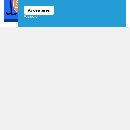
Accepteren
Weigeren
Leo Kemper
Van 19 t/m 21 juni bussen i.p.v. treinen tussen
Almelo en Enschede