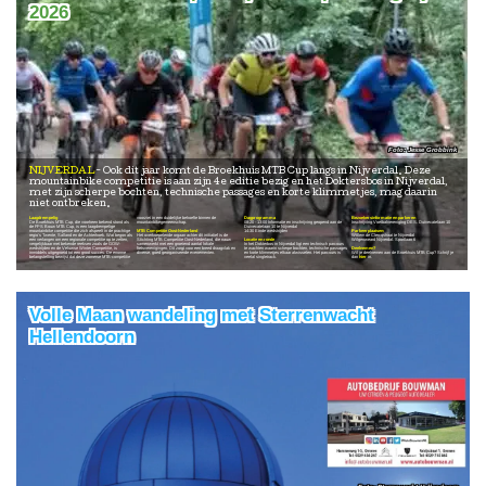
2026
Jesse Grobbink
NIJVERDAL
Ook dit jaar komt de Broekhuis MTB Cup langs in Nijverdal. Deze
mountainbike competitie is aan zijn 4e editie bezig en het Doktersbos in Nijverdal,
met zijn scherpe bochten, technische passages en korte klimmetjes, mag daarin
niet ontbreken.
Laagdrempelig
voorziet in een duidelijke behoefte binnen de
Dagprogramma
Bezoekersinformatie en parkeren
De Broekhuis MTB Cup, die voorheen bekend stond als
mountainbikegemeenschap.
08:20 - 13:00 Informatie en inschrijving geopend aan de
Inschrijving Voetbalvereniging DES. Duivecatelaan 10
de FPS Bouw MTB Cup, is een laagdrempelige
Duivecatelaan 10 te Nijverdal
mountainbike competitie die zich afspeelt in de prachtige
MTB Competitie Oost-Nederland
14:30 Einde wedstrijden
Parkeerplaatsen:
regio's Twente, Salland en de Achterhoek. Wat begon als
Het overkoepelende orgaan achter dit initiatief is de
Willem de Clercqstraat te Nijverdal
een verlangen om een regionale competitie op te zetten,
Stichting MTB Competitie Oost-Nederland, die nauw
Locatie en ronde
Wilgenweard Nijverdal. Sportlaan 6
vergelijkbaar met bekende reeksen zoals de GOW-
samenwerkt met een groeiend aantal lokale
In het Dokterbos in Nijverdal ligt een technisch parcours
wedstrijden en de Veluwse Winter Competitie, is
fietsverenigingen. Dit zorgt voor een breed draagvlak en
te wachten waarin scherpe bochten, technische passages
Deelnemen?
inmiddels uitgegroeid tot een groot succes. De enorme
diverse, goed georganiseerde evenementen.
en korte klimmetjes elkaar afwisselen. Het parcours is
Wil je deelnemen aan de Broekhuis MTB Cup? Schrijf je
belangstelling bewijst dat deze zomerse MTB-competitie
veelal singletrack.
dan
hier
in.
Volle Maan wandeling met Sterrenwacht
Hellendoorn