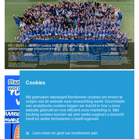
NKC'51 / Wil Vleugels
NIJVERDAL
In 2026 bestaat NKC ’51 75 jaar en afgelopen week werd dit groots
gevierd met een volle feestweek.
Mooi jubileum programma
clubfoto gemaakt: een bijzonder moment om samen vast
Jeugd vierde volop mee
Nijverdal, zoals locaties van huidige en voormalige
Hiervoor was door de speciale jubileumcommissie een
te leggen tijdens ons 75-jarig jubileum. Vervolgens was
Ook onze jeugd vierde volop mee tijdens de
accommodaties.
mooi programma in elkaar was gedraaid voor alle lagen
het tijd voor de All Stars wedstrijd, met vele bekende
jubileumweek. Dit jaar vond het jeugdkamp op vrijdag en
van de vereniging. Op woensdag 10 juni werd de
gezichten terug op het veld die fanatiek streden tegen de
zaterdag namelijk plaats in onze eigen feesttent. De
Feestavond met Lisanne Verheij erelid
jubileumweek afgetrapt met het jaarlijkse NKC ’51 Jeu de
huidige selectie. De All Stars wisten helaas niet te
jongste jeugd ging op pad naar De Kolk om te zwemmen,
De jubileumweek werd afgesloten met een receptie en
Boules toernooi. Ondanks de hevige regenval en een iets
winnen, maar daar draaide het natuurlijk niet om. Het was
terwijl de oudere jeugd onder meer ging bowlen. Op
daarna een feestavond in de feesttent. Tijdens deze
aangepast programma werd het weer een gezellige avond.
vooral geweldig om de sterren van toen weer samen in
zaterdag was er een actief programma bij de buren van de
feestavond werd Lisanne Verheij als verrassing benoemd
actie te zien. Ook werden in de pauze van deze wedstrijd
Wilgenweard.
tot erelid van de vereniging. Met zo’n 200 aanwezige
All Stars tegen huidige selectie
de nieuwe wedstrijdshirts voor de komende seizoenen
NKC’ers en optredens van Nick Brinkhuis en Dennis van
De donderdag begon met een mooie clinic voor de jeugd,
gepresenteerd.
Fietstocht
Dam werd het een knallende afsluiting!
gegeven door Samantha Schorn en de selectie van NKC
Na het jeugdkamp was het zaterdagmiddag tijd voor een
‘51. Daarna werd er met heel veel leden een prachtige
fietstocht langs allerlei voor NKC belangrijke plekken in
Plaatsnaamborden gemeente Hellendoorn
Cookies
worden aangepast
Wij gebruiken standaard functionele cookies om ervoor te
zorgen dat de website naar verwachting werkt. Doormiddel
van analytische cookies krijgen we inzicht in hoe u onze
website gebruikt en hoe efficiënt onze marketing is. Met
tracking cookies kunnen wij zien welke pagina's u bezocht
heeft en welke formulieren u heeft ingevuld.
»
Lees meer en geef uw voorkeuren aan