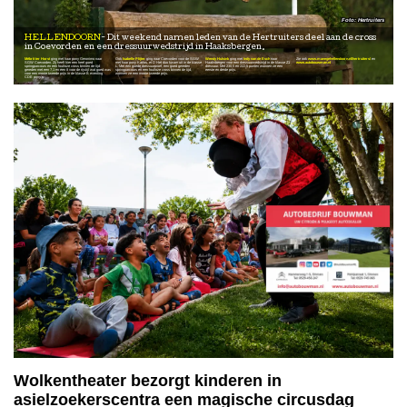
Hertruiters
HELLENDOORN
Dit weekend namen leden van de Hertruiters deel aan de cross
in Coevorden en een dressuurwedstrijd in Haaksbergen.
Mébrit ter Horst
ging met haar pony Geronimo naar
Ook
Isabelle Plijter
ging naar Coevorden voor de SGW
Wendy Hulsink
ging met
Indy van de Esch
naar
Zie ook
www.manegehellendoorn.nl/hertruiters/
en
SGW Coevorden. Zij heeft hier een heel goed
met haar pony Karlos. et D Het duo kwam uit in de klasse
Haaksbergen voor een dressuurwedstrijd in de klasse Z1
www.autobouwman.nl
springparcours en een foutloze cross binnen de tijd
L. Met een goede dressuurproef, een goed gereden
dressuur. Met 230,5 en 222,5 punten wonnen ze een
gereden met een 7,1 en een 8 voor de rijstijl wat goed was
springparcours en een foutloze cross binnen de tijd,
eerste en derde prijs.
voor een mooie tweede prijs in de klasse B eventing
wonnen ze een mooie tweede prijs.
CDE pony’s.
Wolkentheater bezorgt kinderen in
asielzoekerscentra een magische circusdag