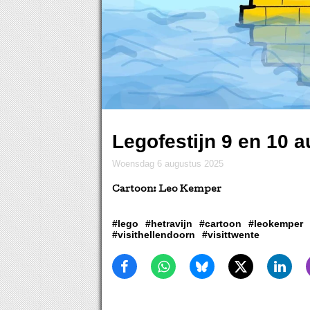
Legofestijn 9 en 10 a
woensdag 6 augustus 2025
Cartoon: Leo Kemper
#lego
#hetravijn
#cartoon
#leokemper
#visithellendoorn
#visittwente