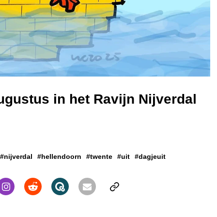
ugustus in het Ravijn Nijverdal
#nijverdal
#hellendoorn
#twente
#uit
#dagjeuit