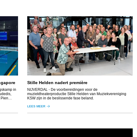
ngapore
Stille Helden nadert première
ngskamp in
NIJVERDAL
- De voorbereidingen voor de
udedis,
muziektheaterproductie Stille Helden van Muziekvereniging
 Pien
KSW zijn in de beslissende fase beland.
rgen start
LEES MEER