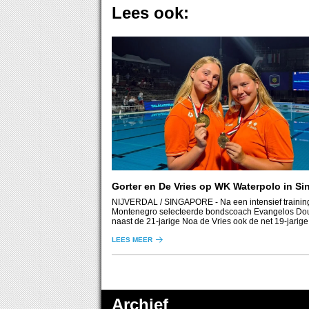
Lees ook:
Gorter en De Vries op WK Waterpolo in Si
NIJVERDAL / SINGAPORE
- Na een intensief traini
Montenegro selecteerde bondscoach Evangelos Do
naast de 21-jarige Noa de Vries ook de net 19-jarige
Gorter, voor deelname aan het WK waterpolo, dat mo
in Singapore.
LEES MEER
Archief