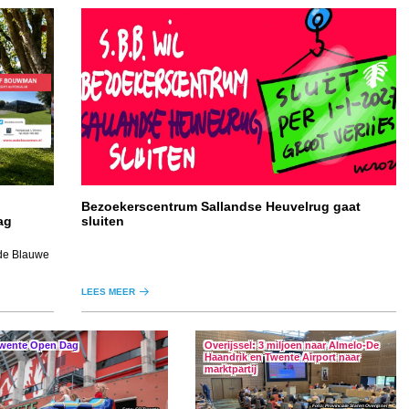
Bezoekerscentrum Sallandse Heuvelrug gaat
ag
sluiten
 de Blauwe
LEES MEER
wente Open Dag
Overijssel: 3 miljoen naar Almelo-De
Haandrik en Twente Airport naar
marktpartij
Provinciale Staten Overijssel
FC Twente