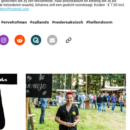
edichten die zij zelf verzamelde, haar poëziealbum en kleding die zij als
 beluisteren waarbij Johanna zelf een gedicht voordraagt. Kosten : € 7,50 incl.
ltien@hotmail.com
#ervehofman
#sallands
#nedersaksisch
#hellendoorn