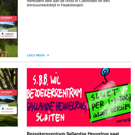
Hertruiters deel aan de cross in Coevorden en een
dressuurwedstrijd in Haaksbergen.
LEES MEER
Bezoekerscentrum Sallandse Heuvelrug gaat