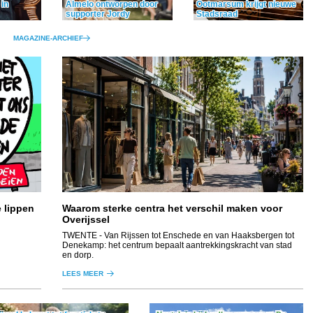
Almelo ontworpen door
Ootmarsum krijgt nieuwe
 in
supporter Jordy
Stadsraad
MAGAZINE-ARCHIEF
e lippen
Waarom sterke centra het verschil maken voor
Overijssel
TWENTE
- Van Rijssen tot Enschede en van Haaksbergen tot
Denekamp: het centrum bepaalt aantrekkingskracht van stad
en dorp.
LEES MEER