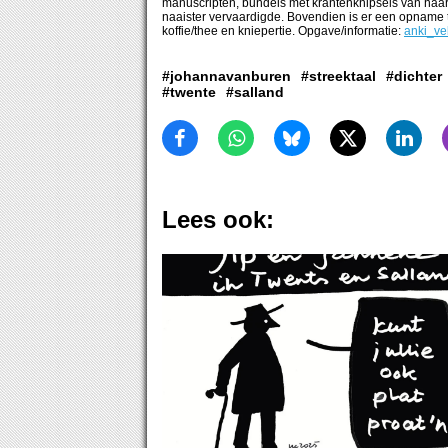
manuscripten, bundels met krantenknipsels van haar g
naaister vervaardigde. Bovendien is er een opname te
koffie/thee en kniepertie. Opgave/informatie:
anki_ve
#johannavanburen
#streektaal
#dichter
#twente
#salland
Lees ook: