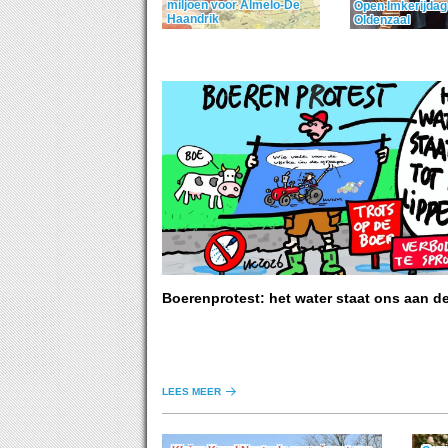
miljoen voor Almelo-De
Open Imkerijdag
Haandrik
Oldenzaal
Boerenprotest: het water staat ons aan d
LEES MEER