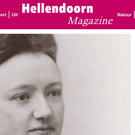
ort
Uit
Natuur