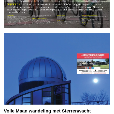
NIJVERDAL
Ook dit jaar komt de Broekhuis MTB Cup langs in Nijverdal. Deze
mountainbike competitie is aan zijn 4e editie bezig en het Doktersbos in Nijverdal,
met zijn scherpe bochten, technische passages en korte klimmetjes, mag daarin
niet ontbreken.
Laagdrempelig
voorziet in een duidelijke behoefte binnen de
Dagprogramma
Bezoekersinformatie en parkeren
De Broekhuis MTB Cup, die voorheen bekend stond als
mountainbikegemeenschap.
08:20 - 13:00 Informatie en inschrijving geopend aan de
Inschrijving Voetbalvereniging DES. Duivecatelaan 10
de FPS Bouw MTB Cup, is een laagdrempelige
Duivecatelaan 10 te Nijverdal
mountainbike competitie die zich afspeelt in de prachtige
MTB Competitie Oost-Nederland
14:30 Einde wedstrijden
Parkeerplaatsen:
regio's Twente, Salland en de Achterhoek. Wat begon als
Het overkoepelende orgaan achter dit initiatief is de
Willem de Clercqstraat te Nijverdal
een verlangen om een regionale competitie op te zetten,
Stichting MTB Competitie Oost-Nederland, die nauw
Locatie en ronde
Wilgenweard Nijverdal. Sportlaan 6
vergelijkbaar met bekende reeksen zoals de GOW-
samenwerkt met een groeiend aantal lokale
In het Dokterbos in Nijverdal ligt een technisch parcours
wedstrijden en de Veluwse Winter Competitie, is
fietsverenigingen. Dit zorgt voor een breed draagvlak en
te wachten waarin scherpe bochten, technische passages
Deelnemen?
inmiddels uitgegroeid tot een groot succes. De enorme
diverse, goed georganiseerde evenementen.
en korte klimmetjes elkaar afwisselen. Het parcours is
Wil je deelnemen aan de Broekhuis MTB Cup? Schrijf je
belangstelling bewijst dat deze zomerse MTB-competitie
veelal singletrack.
dan
hier
in.
Volle Maan wandeling met Sterrenwacht