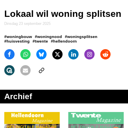
Lokaal wil woning splitsen
dinsdag 23 september 2025
#woningbouw
#woningnood
#woningsplitsen
#huisvesting
#twente
#hellendoorn
Archief
HÈT DIGITALE MAGAZINE
HÈT DIGITALE MAGAZINE