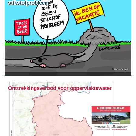
stikstofprobleem
Leo Kemper
Onttrekkingsverbod voor oppervlaktewater