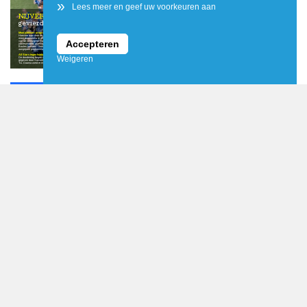
»
NKC'51 / Wil Vleugels
Lees meer en geef uw voorkeuren aan
NIJVERDAL
In 2026 bestaat NKC ’51 75 jaar en afgelopen week werd dit groots
gevierd met een volle feestweek.
Mooi jubileum programma
clubfoto gemaakt: een bijzonder moment om samen vast
Jeugd vierde volop mee
Nijverdal, zoals locaties van huidige en voormalige
Hiervoor was door de speciale jubileumcommissie een
te leggen tijdens ons 75-jarig jubileum. Vervolgens was
Ook onze jeugd vierde volop mee tijdens de
accommodaties.
mooi programma in elkaar was gedraaid voor alle lagen
het tijd voor de All Stars wedstrijd, met vele bekende
jubileumweek. Dit jaar vond het jeugdkamp op vrijdag en
Accepteren
van de vereniging. Op woensdag 10 juni werd de
gezichten terug op het veld die fanatiek streden tegen de
zaterdag namelijk plaats in onze eigen feesttent. De
Feestavond met Lisanne Verheij erelid
jubileumweek afgetrapt met het jaarlijkse NKC ’51 Jeu de
huidige selectie. De All Stars wisten helaas niet te
jongste jeugd ging op pad naar De Kolk om te zwemmen,
De jubileumweek werd afgesloten met een receptie en
Boules toernooi. Ondanks de hevige regenval en een iets
winnen, maar daar draaide het natuurlijk niet om. Het was
terwijl de oudere jeugd onder meer ging bowlen. Op
daarna een feestavond in de feesttent. Tijdens deze
aangepast programma werd het weer een gezellige avond.
vooral geweldig om de sterren van toen weer samen in
zaterdag was er een actief programma bij de buren van de
feestavond werd Lisanne Verheij als verrassing benoemd
actie te zien. Ook werden in de pauze van deze wedstrijd
Wilgenweard.
tot erelid van de vereniging. Met zo’n 200 aanwezige
All Stars tegen huidige selectie
de nieuwe wedstrijdshirts voor de komende seizoenen
NKC’ers en optredens van Nick Brinkhuis en Dennis van
Weigeren
De donderdag begon met een mooie clinic voor de jeugd,
gepresenteerd.
Fietstocht
Dam werd het een knallende afsluiting!
gegeven door Samantha Schorn en de selectie van NKC
Na het jeugdkamp was het zaterdagmiddag tijd voor een
‘51. Daarna werd er met heel veel leden een prachtige
fietstocht langs allerlei voor NKC belangrijke plekken in
Plaatsnaamborden gemeente Hellendoorn
worden aangepast