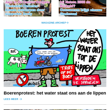
Jazz in De Cactus Hengelo
bij Natura 2000 de
Thuisshirt Heracles
Borkeld?
Almelo ontworpen door
Ootmarsum krijgt nieuwe
supporter Jordy
Stadsraad
MAGAZINE-ARCHIEF
Boerenprotest: het water staat ons aan de lippen
LEES MEER