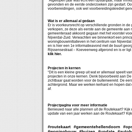
“Afgelopen jaar was echt een opstartjaar, maar inmi
gevonden en de eerste onderzoeken zijn gestart. Oo
voorbereidingen, ook wel voorbereidingskrediet g
Wat is er allemaal al gedaan
Er is voorkeursrecht op verschillende gronden in de
verkopen, ze deze als eerste aan de gemeente aan m
gemeenteraad akkoord gegaan met het voorstel voor
Nijverdal-Zuid. Verwachten we binnenkort een princip
woningbouwinitiatieven in het centrum van Nijverdal.
en is hier een 1e informatieavond met de buurt ge
Rijssensestraat – Koeveenweg afgerond en is er lig
klik hier.
Projecten in kernen
“Dit is een kleine greep uit wat er allemaal speelt van
projecten in onze kernen. Denk bijvoorbeeld aan De 
zichtbaar gaat worden voor de buitenwereld. De eers
achtergrond. Maar we werken keihard en hopen dat
af.
Projectpagina voor meer informatie
Benieuwd naar alle plannen uit de Routekaart? Kijk
update van een jaar werken aan de Routekaart? Kij
#routekaart
#gemeentehellendoorn
#ops
#woningbouw
#huizen
#update
#auto