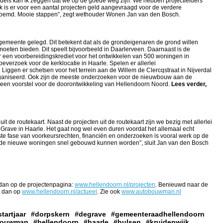
ddels kan ik zeggen dat we op de goede weg zijn. We hebben projectleiders
k is er voor een aantal projecten geld aangevraagd voor de verdere
enoemd. Mooie stappen”, zegt wethouder Wonen Jan van den Bosch.
 gemeente gelegd. Dit betekent dat als de grondeigenaren de grond willen
oeten bieden. Dit speelt bijvoorbeeld in Daarlerveen. Daarnaast is de
 een voorbereidingskrediet voor het ontwikkelen van 500 woningen in
everzoek voor de kerklocatie in Haarle. Spelen er allerlei
 Liggen er schetsen voor het terrein aan de Willem de Clercqstraat in Nijverdal
organiseerd. Ook zijn de meeste onderzoeken voor de nieuwbouw aan de
t een voorstel voor de doorontwikkeling van Hellendoorn Noord.
Lees verder,
uit de routekaart. Naast de projecten uit de routekaart zijn we bezig met allerlei
Grave in Haarle. Het gaat nog wel even duren voordat het allemaal echt
te fase van voorkeursrechten, financiën en onderzoeken is vooral werk op de
 de nieuwe woningen snel gebouwd kunnen worden”, sluit Jan van den Bosch
 dan op de projectenpagina:
www.hellendoorn.nl/projecten
. Benieuwd naar de
k dan op
www.hellendoorn.nl/actueel
. Zie ook
www.autobouwman.nl
tartjaar
#dorpskern
#degrave
#gemeenteraadhellendoorn
bouwman
#hellendoorn
#haarle
#hulsen
#kruidenwijk