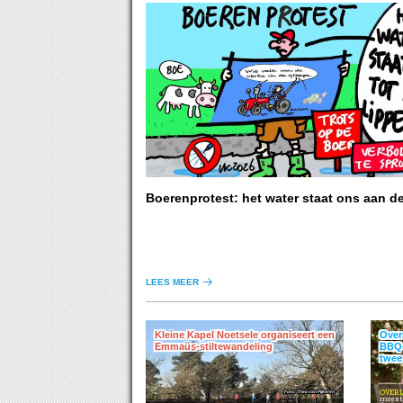
Boerenprotest: het water staat ons aan d
LEES MEER
Kleine Kapel Noetsele organiseert een
Overi
Emmaüs-stiltewandeling
BBQ-
twee 
Thea van Pijkeren
OVERI
meest 