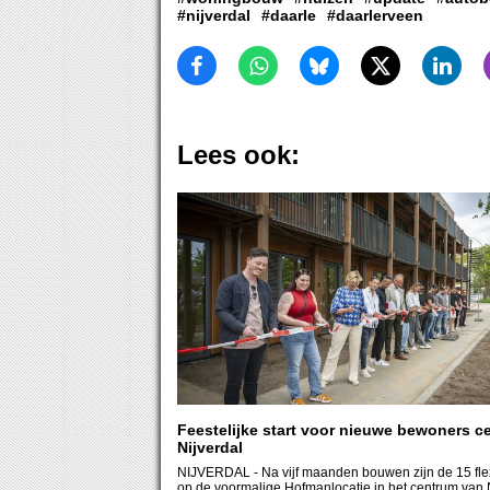
#nijverdal
#daarle
#daarlerveen
Lees ook:
Feestelijke start voor nieuwe bewoners c
Nijverdal
NIJVERDAL
- Na vijf maanden bouwen zijn de 15 f
op de voormalige Hofmanlocatie in het centrum van 