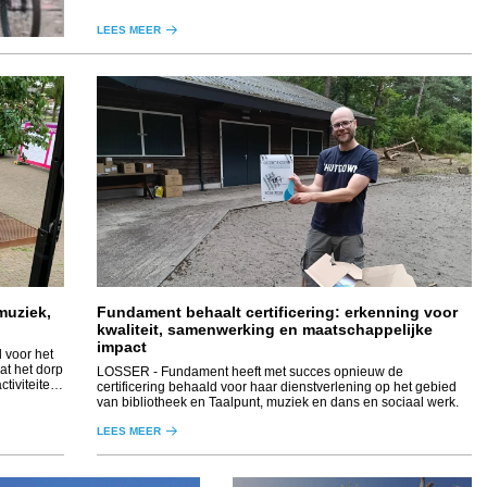
LEES MEER
muziek,
Fundament behaalt certificering: erkenning voor
kwaliteit, samenwerking en maatschappelijke
impact
 voor het
at het dorp
LOSSER
- Fundament heeft met succes opnieuw de
ctiviteiten
certificering behaald voor haar dienstverlening op het gebied
van bibliotheek en Taalpunt, muziek en dans en sociaal werk.
LEES MEER