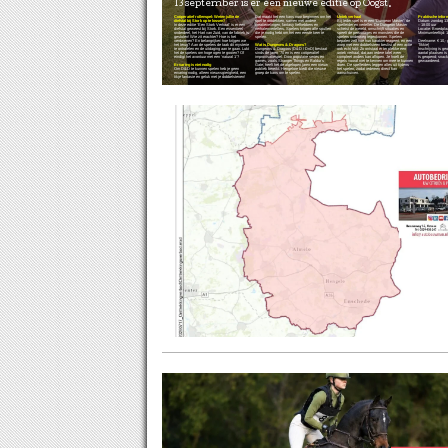
13 september is er een nieuwe editie op Oogst.
Coöperatief rollenspel: Weten jullie de
Dat maakt het een kans voor beginners om het
Uniek verhaal
Praktische infor
diefstal bij Stork op te lossen?
spel te ontdekken, samen met andere
Bij ieder spel is er een “Dungeon Master": de
Datum: zondag 13 
In deze editie ‘Een Stork Verhaal’ is er een
creatievelingen, fantasy liefhebbers en
spelleider en verteller. De Dungeon Master
– 18:00 uur
diefstal geweest bij Stork. Een essentieel
verhalenvertellers. Spelers krijgen alle spullen
schetst de wereld, omschrijft situaties en
Locatie: Broedpla
onderdeel, het Hart van Zuid, van de fabriek is
die je nodig hebt om het een eerste keer te
speelt de personages en monsters die de
Minimumleeftijd: 1
gestolen! Wie zit erachter? Hoe is het
spelen.
spelers onderweg tegenkomen. Spelers
verdwenen? En belangrijker: hoe krijgen we
bepalen zelf hoe hun karakter reageert, en een
Deelname: € 10,- p
het terug? Aan de spelers de taak dit mysterie
Wat is Dungeons & Dragons?
worp met een dobbelsteen beslist of een actie
Tikkie)
te ontrafelen en de uitdaging aan te gaan. Lukt
Dungeons & Dragons (D&D / DnD) bestaat
ook echt lukt. Zo ontstaat er ter plekke een
Inschrijving is g
het de spelers om hoge ogen te gooien? Of
sinds de jaren ’70 en is een coöperatief
uniek verhaal, dat aan iedere tafel weer
aantal plaatsen is
eindigt het avontuur met een ‘natural 1’?
improvisatiespel. Door populaire series en
compleet anders kan aflopen. Je hoeft de
is geopend; snack
games, zoals Stranger Things en Baldur’s
regels vooraf niet te kennen om mee te kunnen
gewaardeerd.
Ervaring is niet nodig
Gate, heeft het de afgelopen jaren een nieuw
doen. De spelleiders leggen alles uit tijdens
Om D&D te kunnen spelen heb je geen
publiek bereikt. Hengelore biedt die nieuwe
het spelen, zodat iedereen direct kan
ervaring nodig, alleen nieuwsgierigheid, een
groep de kans om te spelen.
aanschuiven.
tikje fantasie en geluk met je dobbelstenen!