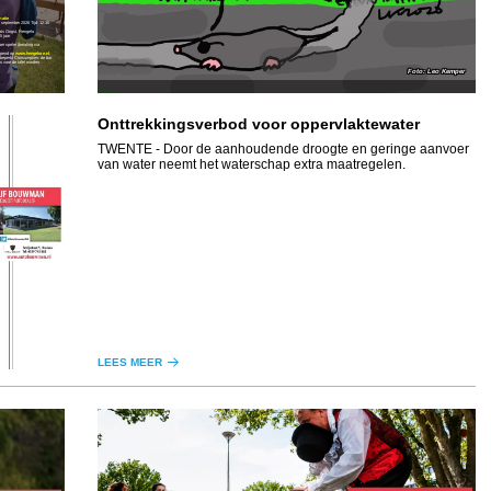
matie
september 2026 Tijd: 12:30
ats Oogst, Hengelo
5 jaar
er speler (betaling via
eopend op
www.hengelore.nl
,
 beperkt Consumpties: de bar
s voor de tafel worden
Leo Kemper
Onttrekkingsverbod voor oppervlaktewater
TWENTE
- Door de aanhoudende droogte en geringe aanvoer
van water neemt het waterschap extra maatregelen.
LEES MEER