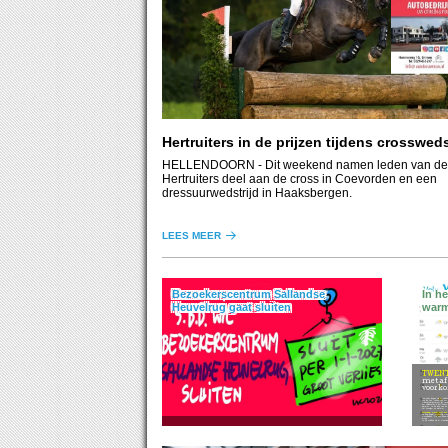
Hertruiters in de prijzen tijdens crossweds
HELLENDOORN
- Dit weekend namen leden van de
Hertruiters deel aan de cross in Coevorden en een
dressuurwedstrijd in Haaksbergen.
LEES MEER
Bezoekerscentrum Sallandse
In h
Heuvelrug gaat sluiten
warm
TWEN
met af 
voork
Komende dagen zijn er wolkenvelden en schijnt af en toe de zon. Lokaal valt een beetje regen. De middagtemperatuur ligt tussen 19 en 25 graden. In het zuidoosten is het soms een paar graden warmer. In de loop van de komende week wordt het zonniger en warmer.
Zaterdag: warm met zon
De dag begint vrij zonnig maar er ontstaan stapelwolken. Op een lokaal spatje regen na blijft het droog.
In de middag zijn er stapel