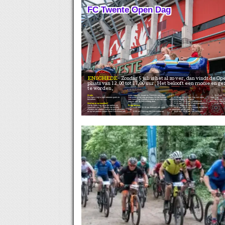
FC Twente Open Dag
ENSCHEDE
Zondag 5 juli is het al zo ver, dan vindt de Open Dag
plaats van 12.00 tot 17.00 uur. Het belooft een mooie en ge
te worden.
Gratis
onder meer DJ Jasper en Freestyle voor sfeer.
P1
• 15.45 uur: Prij
De Open Dag is voor iedereen gratis te
Ook wordt er die dag gestreden om de Bernard
• 12.00 uur: Start Open Dag met volop
Heek Cup
bezoeken.
van Heek Cup. Genoeg te doen en te zien voor
activiteiten rondon het stadion
• 16.15 uur: Po
jong en oud, de hele middag door.
• 12.00 uur - 15.45 uur: Stadiontours
spelers en speelst
Wat kan je verwachten?
• 13.00 uur - 15.00 uur: Podiumprogramma
• 17.00 uur: E
Op de Open Dag zie je de spelers en
Programma
met o.a. DJ Jasper en Freestyle
speelsters van FC Twente van dichtbij.
• 11.30 uur - 15.15 uur: Bernard van Heek
• 14.30 uur - 15.30 uur: Ontmoet de spelers
Rondom het stadion vind je diverse attracties,
Cup
en speelsters op de Open Dag
en op het podium zorgen naast Dutchtuber ook
• 12.00 uur: Opening met Dutchtuber op
• 15.00 uur - 15.30 uur: Jari Hellegers