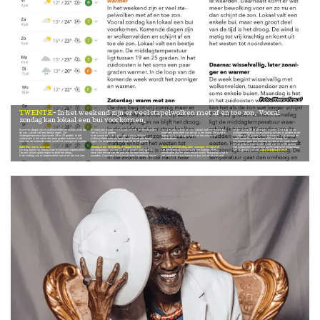
Weeronline.nl
TWENTE
In het weekend zijn er veel stapelwolken met af en toe zon. Vooral
zondag kan lokaal een bui voorkomen.
Komende dagen zijn er wolkenvelden en schijnt af en toe
Er staat een matige wind uit het westen tot noordwesten.
zo nu en dan schijnt de zon. Lokaal valt een enkele bui,
langer schijnt 27 of 28 graden worden. Dinsdag ligt de
de zon. Lokaal valt een beetje regen. De
Het is 23 à 24 graden.
maar een groot deel van de tijd is het droog. De wind is
middagtemperatuur waarschijnlijk tussen 19 graden op de
middagtemperatuur ligt tussen 19 en 25 graden. In het
In de avond en in de nacht naar zondag trekken
matig tot vrij krachtig en komt uit het westen tot
Wadden en 25 graden in het zuidoosten. Halverwege de
zuidoosten is het soms een paar graden warmer. In de
wolkenvelden over het land en valt lokaal een beetje
noordwesten.
week wordt het zonniger en blijft het droog. De
loop van de komende week wordt het zonniger en warmer.
regen. De temperatuur daalt naar 15 tot 18 graden.
temperatuur gaat dan omhoog en later in de week wordt
het op grote schaal zomers warm met 24 tot 29 graden.
Zaterdag: warm met zon
Zondag meer bewolking en lokaal een bui
Daarna: wisselvallig, later zonniger en warmer
Het zuidoosten maakt kans op een tropische temperatuur
De dag begint vrij zonnig maar er ontstaan stapelwolken.
De temperatuur valt met 20 tot 25 graden iets lager uit,
De week begint wisselvallig met wolkenvelden,
van 30 graden. Zie ook
www.autobouwman.nl
Op een lokaal spatje regen na blijft het droog.
maar voor de tijd van het jaar zijn dit hele normale
tussendoor zon en soms enkele buien. Maandag is het in
In de middag zijn er stapelwolken met af en toe wat zon.
waarden. Daarnaast komt er wat meer bewolking voor en
het zuidoosten wat warmer en kan het als de zon wat