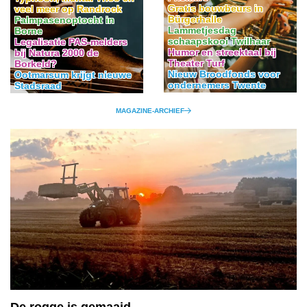
Gratis bouwbeurs in
veel meer op Randrock
Bürgerhalle
Palmpasenoptocht in
Lammetjesdag
Borne
schaapskooi Twilhaar
Legalisatie PAS-melders
Humor en streektaal bij
bij Natura 2000 de
Theater Turf
Borkeld?
Nieuw Broodfonds voor
Ootmarsum krijgt nieuwe
ondernemers Twente
Stadsraad
MAGAZINE-ARCHIEF
De rogge is gemaaid