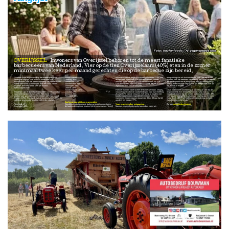
Keukenloods / AI gegenereerde foto
OVERIJSSEL
Inwoners van Overijssel behoren tot de meest fanatieke
barbecueërs van Nederland. Vier op de tien Overijsselaars (40%) eten in de zomer
minimaal twee keer per maand gerechten die op de barbecue zijn bereid.
Daarmee staat de provincie op de tweede plek in de
Noord-Brabant: 37%
vrouwen vaker de dagelijkse maaltijd bereiden (73% van
ontspanning dan als huishoudelijke taak. Zes op de tien
landelijke ranglijst. Dat blijkt uit onderzoek van
Limburg: 36%
de vrouwen tegenover 45% van de mannen), nemen
mannen zien het bereiden van eten op de barbecue eerder
Keukenloods naar het barbecuegedrag van Nederlanders.
Gelderland: 32%
mannen bij de barbecue juist vaker het koken op zich.
als een moment om te ontspannen dan als huishoudelijk
Alleen Flevoland scoort hoger: daar eet 45% van de
Zuid-Holland: 31%
Van de mannen zegt 67% meestal achter de grill te staan,
werk. Onder vrouwen zegt juist 61% barbecueën niet op
inwoners minstens twee keer per maand
Groningen: 28%
tegenover 16% van de vrouwen.
die manier te ervaren.
barbecuegerechten.
Utrecht: 28%
Noord-Holland: 28%
Hoewel mannen vaker achter de barbecue staan, nemen
Deze traditionele rolverdeling is ook terug te zien bij de
Regionaal zijn er duidelijke verschillen zichtbaar in hoe
Drenthe: 27%
vrouwen juist vaker de voorbereidingen voor hun rekening.
respondenten. Een deelnemer vertelt: “Mijn man is
vaak Nederlanders barbecueën. Flevoland voert de
Zeeland: 26%
Zo zegt 63% van de vrouwen zich bezig te houden met
inderdaad degene die bij ons de barbecue aansteekt. Met
ranglijst aan, gevolgd door Overijssel (40%) en Noord-
Friesland: 22%
boodschappen doen, ingrediënten snijden en vlees
veel plezier overigens! Ik als vrouw verzorg dan het eten
Brabant (37%). Friesland sluit de ranglijst af met 22%. De
marineren. Onder vrouwen tussen de 30 en 39 jaar ligt dit
en de drank erbij. Een traditionele rolverdeling wellicht,
volledige provinciale ranglijst ziet er als volgt uit:
aandeel het hoogst: 77%.
maar bij ons werkt het zo.”
Barbecue nog altijd een mannending
Flevoland: 45%
Opvallend is dat zodra de barbecue wordt aangestoken,
Voor mannen vaker ontspanning
Zie ook
www.keukenloods.nl
Overijssel: 40%
de taakverdeling in de keuken lijkt te verschuiven. Terwijl
Mannen ervaren barbecueën bovendien vaker als