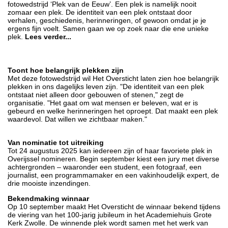
fotowedstrijd ‘Plek van de Eeuw’. Een plek is namelijk nooit
zomaar een plek. De identiteit van een plek ontstaat door
verhalen, geschiedenis, herinneringen, of gewoon omdat je je
ergens fijn voelt. Samen gaan we op zoek naar die ene unieke
plek.
Lees verder...
Toont hoe belangrijk plekken zijn
Met deze fotowedstrijd wil Het Oversticht laten zien hoe belangrijk
plekken in ons dagelijks leven zijn. "De identiteit van een plek
ontstaat niet alleen door gebouwen of stenen," zegt de
organisatie. "Het gaat om wat mensen er beleven, wat er is
gebeurd en welke herinneringen het oproept. Dat maakt een plek
waardevol. Dat willen we zichtbaar maken."
Van nominatie tot uitreiking
Tot 24 augustus 2025 kan iedereen zijn of haar favoriete plek in
Overijssel nomineren. Begin september kiest een jury met diverse
achtergronden – waaronder een student, een fotograaf, een
journalist, een programmamaker en een vakinhoudelijk expert, de
drie mooiste inzendingen.
Bekendmaking winnaar
Op 10 september maakt Het Oversticht de winnaar bekend tijdens
de viering van het 100-jarig jubileum in het Academiehuis Grote
Kerk Zwolle. De winnende plek wordt samen met het werk van