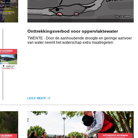
matie
september 2026 Tijd: 12:30
ats Oogst, Hengelo
5 jaar
er speler (betaling via
eopend op
www.hengelore.nl
,
 beperkt Consumpties: de bar
s voor de tafel worden
Leo Kemper
Onttrekkingsverbod voor oppervlaktewater
TWENTE
- Door de aanhoudende droogte en geringe aanvoer
van water neemt het waterschap extra maatregelen.
LEES MEER