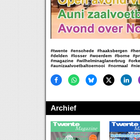
#twente
#enschede
#haaksbergen
#he
#delden
#losser
#woerdem
#borne
#pr
#magazine
#wilhelminaglanerbrug
#orke
#aunizaalvoetbaltoernooi
#normaal
#ni
Archief
HÈT DIGI
HÈT DIGITALE
Hellehondsdagen
MAGAZINE V
MAGAZINE VOOR DE
Lutte