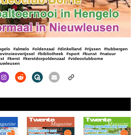
ngelo
#almelo
#oldenzaal
#dinkelland
#rijssen
#tubbergen
ovincieoverijssel
#bibliotheek
#sport
#kunst
#natuur
st
#kerst
#kerstdorpoldenzaal
#videoclubborne
euwleusen
Phion expeditie om meer
TALE
HÈT DIGITALE
HÈT DIGITALE
 in De
kinderen aan
Paastraditie met
OOR DE
MAGAZINE VOOR DE
MAGAZINE VOOR DE
muziekinstrument te