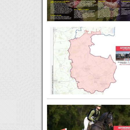
Coöperatief rollenspel: Weten jullie de
Dat maakt het een kans voor beginners om het
Uniek verhaal
Praktische infor
diefstal bij Stork op te lossen?
spel te ontdekken, samen met andere
Bij ieder spel is er een “Dungeon Master": de
Datum: zondag 13 
In deze editie ‘Een Stork Verhaal’ is er een
creatievelingen, fantasy liefhebbers en
spelleider en verteller. De Dungeon Master
– 18:00 uur
diefstal geweest bij Stork. Een essentieel
verhalenvertellers. Spelers krijgen alle spullen
schetst de wereld, omschrijft situaties en
Locatie: Broedpla
onderdeel, het Hart van Zuid, van de fabriek is
die je nodig hebt om het een eerste keer te
speelt de personages en monsters die de
Minimumleeftijd: 1
gestolen! Wie zit erachter? Hoe is het
spelen.
spelers onderweg tegenkomen. Spelers
verdwenen? En belangrijker: hoe krijgen we
bepalen zelf hoe hun karakter reageert, en een
Deelname: € 10,- p
het terug? Aan de spelers de taak dit mysterie
Wat is Dungeons & Dragons?
worp met een dobbelsteen beslist of een actie
Tikkie)
te ontrafelen en de uitdaging aan te gaan. Lukt
Dungeons & Dragons (D&D / DnD) bestaat
ook echt lukt. Zo ontstaat er ter plekke een
Inschrijving is g
het de spelers om hoge ogen te gooien? Of
sinds de jaren ’70 en is een coöperatief
uniek verhaal, dat aan iedere tafel weer
aantal plaatsen is
eindigt het avontuur met een ‘natural 1’?
improvisatiespel. Door populaire series en
compleet anders kan aflopen. Je hoeft de
is geopend; snack
games, zoals Stranger Things en Baldur’s
regels vooraf niet te kennen om mee te kunnen
gewaardeerd.
Ervaring is niet nodig
Gate, heeft het de afgelopen jaren een nieuw
doen. De spelleiders leggen alles uit tijdens
Om D&D te kunnen spelen heb je geen
publiek bereikt. Hengelore biedt die nieuwe
het spelen, zodat iedereen direct kan
ervaring nodig, alleen nieuwsgierigheid, een
groep de kans om te spelen.
aanschuiven.
tikje fantasie en geluk met je dobbelstenen!