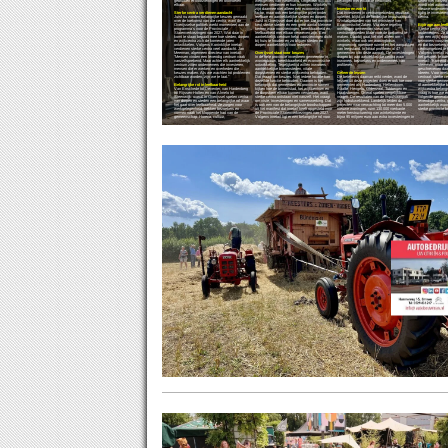
gebruiken er voorzieningen en ontmoeten
werkgevers van Nederland. Ongeveer 900.000
belangen met elkaar te verbinden.
keren niet vanzelf 
elkaar.
mensen verdienen er hun inkomen. Winkels
wordt niet automa
zijn daarmee niet alleen een economische
Investeren werkt
nieuwe ondernemer
Sterke centra verdienen aandacht
factor, maar ook een belangrijke pijler onder
Dat investeren in centrumgebieden resultaat
tijdig te investere
Juist nu worden belangrijke keuzes gemaakt
leefbare en aantrekkelijke steden en dorpen.
oplevert, blijkt uit de landelijke Impulsaanpak
centra.
over de toekomst van die centra, want de
Juist in Overijssel doet dat er toe. De provincie
Winkelgebieden van het ministerie van
Overijsselse politiek werkt momenteel aan de
kent sterke steden én een groot aantal kleinere
Economische Zaken. Via deze regeling
Bijdrage aan leef
programma's voor de Provinciale
kernen waar voorzieningen, bereikbaarheid en
ontvangen gemeenten steun om
Sterke centra zijn
Statenverkiezingen van 2027. Wat daar in
leefbaarheid met elkaar verweven zijn. Een
centrumgebieden klaar voor de toekomst te
ondernemers. Ze dr
komt te staan bepaalt mee hoe steden, dorpen
aantrekkelijk centrum helpt voorzieningen dicht
maken. Daarbij gaat het niet alleen om
van een wijk, dorp
en wijkcentra zich de komende jaren
bij huis te houden en zo blijven steden en
winkels, maar ook om woningbouw,
bewoners voorzien
ontwikkelen. Volgens Koninklijke inretail
dorpen aantrekkelijk voor iedereen.
vergroening, openbare ruimte en het aanpakken
en dat bezoekers 
verdienen sterke centra veel aandacht. Jan
van leegstand. In totaal profiteren al 47
centrumgebied te
Meerman, algemeen directeur van inretail:
Overijssel staat voor keuzes
gemeenten van deze aanpak. De investeringen
Volgens inretail i
"Mensen vinden een levendig centrum vaak
In de hele provincie investeren gemeenten in
dragen bij aan aantrekkelijke centra waar
het gesprek te vo
vanzelfsprekend. Maar achter elk aantrekkelijk
woningbouw, bereikbaarheid en economische
inwoners, bezoekers en ondernemers van
inretail: "Komend 
centrum zitten ondernemers die investeren,
ontwikkeling. Tegelijkertijd willen inwoners
profiteren.
stemmen, maar de
mensen die er werken en overheden die
aantrekkelijke binnensteden, vitale
geschrevenen daar
keuzes maken. Als we wachten tot problemen
dorpskernen en sterke wijkcentra behouden.
Geleerde lessen
ideeën. Voor inret
zichtbaar worden, zijn we te laat."
Dat vraagt om keuzes. Niet iedere locatie kan
De betekenis daarvan reikt verder, want de
centraal: sterke c
dezelfde functie behouden. Daarom is het
lessen uit deze projecten doen er ook toe voor
voor sterke gemee
Belangrijke rol in leefbaarheid
belangrijk dat gemeenten en provincie samen
gemeenten als Hardenberg, Hellendoorn,
óf aantrekkelijke 
Van Enschede tot Deventer, van Hardenberg
kijken hoe de binnenstad, het wijkcentrum en
Raalte, Hengelo, Oldenzaal, Tubbergen en
wijkcentra belangr
tot Rijssen-Holten en van Almelo tot
de dorpskern elkaar kunnen versterken, want
Haaksbergen. Overal spelen vergelijkbare
vraag is hoe we er
Steenwijk: overal in Overijssel spelen centra
sterke centra ontstaan niet vanzelf. Het vraagt
vragen. De resultaten van de Impulsaanpak
volgende generatie
van dorpen en steden een belangrijke rol waar
om visie, investeringen en samenwerking. Dat
zijn indrukwekkend. Landelijk leiden de
levendige centra,
het gaat over leefbaarheid. Ze zorgen voor
is ook een van de belangrijkste boodschappen
projecten naar verwachting tot meer dan 5.000
aantrekkelijk woo
werkgelegenheid, trekken bezoekers en
uit het manifest dat inretail heeft opgesteld voor
nieuwe woningen, ruim 130.000 vierkante
sterke provincie be
vormen vaak het kloppende hart van de
de Provinciale Statenverkiezingen van 2027.
meter herstructurering van winkelruimte en
gemeenschap. Horeca, cultuur,
Volgens inretail ligt er een belangrijke rol voor
bijna 95 miljoen euro aan extra investeringen in