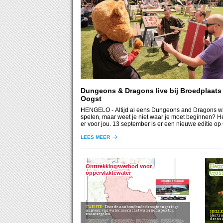
Dungeons & Dragons live bij Broedplaats
Oogst
HENGELO
- Altijd al eens Dungeons and Dragons wi
spelen, maar weet je niet waar je moet beginnen? H
er voor jou. 13 september is er een nieuwe editie op
LEES MEER
Onttrekkingsverbod voor
Hertr
oppervlaktewater
cros
Vechtstromen
TWENTE
Door de aanhoudende droogte en geringe
aanvoer van water neemt het waterschap extra
HELL
maatregelen.
Hertru
dressu
Verboden watergebruik kanalen, beken en sloten