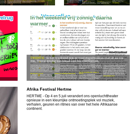
Tijdens Circus de Blauwe Olifant verandert het terrein van een AZC in een vrolijk circusfestival met kleurrijke tenten, vlaggen en muziek. De kinderen nemen deel aan creatieve circusworkshops waarin zij leren jongleren, balanceren, goochelen en acteren. Daarna staan zij niet langer langs de zijlijn, maar schitteren zij samen met de acteurs van het Wolkentheater in een interactieve voorstelling. De feestelijke circusdisco vormt de afsluiting van een onvergetelijke dag.
moment van ontspanning, verwondering en verbondenheid te bieden. Adrijan Siniša Rakić, oprichter en directeur van het Wolkentheater: "Een paar uur theater lost de problemen van deze kinderen niet op. Maar het kan hen wel iets geven wat minstens zo belangrijk is: een dag waarop ze weer onbevangen lachen, spelen en dromen. Wanneer een kind even vergeet dat het in een asielzoekerscentrum woont, dan weten wij waarom we dit al meer dan dertig jaar doen."
Ook
Isabelle Plijter
Wendy Hulsink
ging met
Indy van de Esch
Zie ook
www.manegehellendoorn.nl/hertruiters/
en
www.autobouwman.nl
Even gewoon weer kind zijn
Locaties en data
Het Wolkentheater ontvangt geen structurele overheidssubsidie en is voor een belangrijk deel afhankelijk van donaties van fondsen, bedrijven en particulieren. Meer informatie over de zomertournee en mogelijkheden om het Wolkentheater te steunen is te vinden op
naar Haaksbergen voor een dressuurwedstrijd in de klasse Z1 dressuur. Met 230,5 en 222,5 punten wonnen ze een eerste en derde prijs.
In de provincie Overijssel is het Wolkentheater te zien en te beleven op de volgende locaties en data:
www.wolkentheater.nl
. en
Voor kinderen die opgroeien in een asielzoekerscentrum is de zomervakantie vaak een moeilijke periode. De school is gesloten, er is weinig te doen en terwijl leeftijdsgenoten op vakantie gaan, blijven zij noodgedwongen in het AZC. Juist daarom organiseert het Wolkentheater al meer dan dertig jaar een zomertournee die draait om plezier, fantasie en ontmoeting.
Het Wolkentheater werd in 1993 opgericht door vluchtelingen uit voormalig Joegoslavië. Sindsdien bezoekt de stichting jaarlijks asielzoekerscentra in heel Nederland om kinderen met een vluchtverhaal een
AZC Dalfsen - woensdag 22 juli om 16:00 uur
www.autobouwman.nl
ging naar Coevorden voor de SGW met haar pony Karlos. et D Het duo kwam uit in de klasse L. Met een goede dressuurproef, een goed gereden springparcours en een foutloze cross binnen de tijd, wonnen ze een mooie tweede prijs.
AZC Almelo - donderdag 23 juli om 12:00 uur
elrug
In het weekend vrij zonnig, daarna
warmer
Weeronline.nl
TWENTE
In het weekend zijn er veel stapelwolken met af en toe
zon. Vooral zondag kan lokaal een bui voorkomen.
Komende dagen zijn er wolkenvelden en
wat zon. Er staat een matige wind uit het
de zon. Lokaal valt een enkele bui, maar een
schijnt 27 of 28 graden worden. Dinsdag ligt de
schijnt af en toe de zon. Lokaal valt een beetje
westen tot noordwesten. Het is 23 à 24 graden.
groot deel van de tijd is het droog. De wind is
middagtemperatuur waarschijnlijk tussen 19
regen. De middagtemperatuur ligt tussen 19 en
In de avond en in de nacht naar zondag trekken
matig tot vrij krachtig en komt uit het westen tot
graden op de Wadden en 25 graden in het
25 graden. In het zuidoosten is het soms een
wolkenvelden over het land en valt lokaal een
noordwesten.
zuidoosten. Halverwege de week wordt het
paar graden warmer. In de loop van de
beetje regen. De temperatuur daalt naar 15 tot
zonniger en blijft het droog. De temperatuur
komende week wordt het zonniger en warmer.
18 graden.
gaat dan omhoog en later in de week wordt het
Daarna: wisselvallig, later zonniger en
op grote schaal zomers warm met 24 tot 29
Zaterdag: warm met zon
Zondag meer bewolking en lokaal een bui
warmer
graden. Het zuidoosten maakt kans op een
De dag begint vrij zonnig maar er ontstaan
De temperatuur valt met 20 tot 25 graden iets
De week begint wisselvallig met
tropische temperatuur van 30 graden. Zie ook
stapelwolken. Op een lokaal spatje regen na
lager uit, maar voor de tijd van het jaar zijn dit
wolkenvelden, tussendoor zon en soms enkele
www.autobouwman.nl
blijft het droog.
hele normale waarden. Daarnaast komt er wat
buien. Maandag is het in het zuidoosten wat
In de middag zijn er stapelwolken met af en toe
meer bewolking voor en zo nu en dan schijnt
warmer en kan het als de zon wat langer
Afrika Festival Hertme
HERTME
- Op 4 en 5 juli verandert ons openluchttheater
opnieuw in een kleurrijke ontmoetingsplek vol muziek,
verhalen, geuren en ritmes van over het hele Afrikaanse
continent.