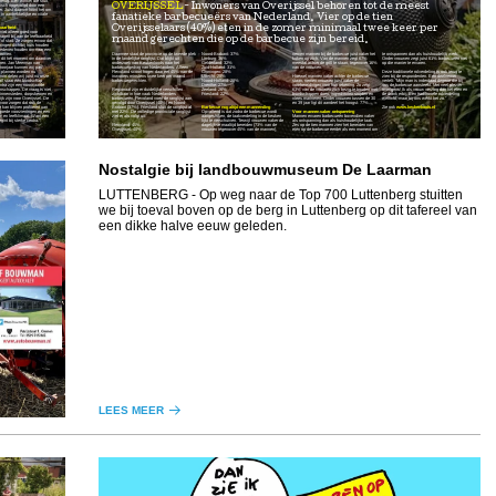
terug. Een winkel die sluit,
tisch opgevolgd door een
OVERIJSSEL
Inwoners van Overijssel behoren tot de meest
. Juist daarom loont het om
n in aantrekkelijke en vitale
fanatieke barbecueërs van Nederland. Vier op de tien
baarheid
Overijsselaars (40%) eten in de zomer minimaal twee keer per
 niet alleen goed voor
agen bij aan de leefbaarheid
maand gerechten die op de barbecue zijn bereid.
 of stad. Ze zorgen ervoor dat
ingen dichtbij huis houden
redenen houden om naar een
 komen.
Daarmee staat de provincie op de tweede plek
Noord-Brabant: 37%
nemen mannen bij de barbecue juist vaker het
te ontspannen dan als huishoudelijk werk.
s dit hét moment om daarover
in de landelijke ranglijst. Dat blijkt uit
Limburg: 36%
koken op zich. Van de mannen zegt 67%
Onder vrouwen zegt juist 61% barbecueën niet
eren. Jan Meerman van
onderzoek van Keukenloods naar het
Gelderland: 32%
meestal achter de grill te staan, tegenover 16%
op die manier te ervaren.
voorjaar kunnen wij pas
barbecuegedrag van Nederlanders. Alleen
Zuid-Holland: 31%
van de vrouwen.
 plannen worden nu
Flevoland scoort hoger: daar eet 45% van de
Groningen: 28%
Deze traditionele rolverdeling is ook terug te
om delen wij juist nu onze
inwoners minstens twee keer per maand
Utrecht: 28%
Hoewel mannen vaker achter de barbecue
zien bij de respondenten. Een deelnemer
ail staat één boodschap
barbecuegerechten.
Noord-Holland: 28%
staan, nemen vrouwen juist vaker de
vertelt: “Mijn man is inderdaad degene die bij
entra zijn een voorwaarde
Drenthe: 27%
voorbereidingen voor hun rekening. Zo zegt
ons de barbecue aansteekt. Met veel plezier
nschappen. De vraag is niet
Regionaal zijn er duidelijke verschillen
Zeeland: 26%
63% van de vrouwen zich bezig te houden met
overigens! Ik als vrouw verzorg dan het eten en
binnensteden, dorpskernen en
zichtbaar in hoe vaak Nederlanders
Friesland: 22%
boodschappen doen, ingrediënten snijden en
de drank erbij. Een traditionele rolverdeling
ijk zijn voor Overijssel. De
barbecueën. Flevoland voert de ranglijst aan,
vlees marineren. Onder vrouwen tussen de 30
wellicht, maar bij ons werkt het zo.”
voor zorgen dat ook de
gevolgd door Overijssel (40%) en Noord-
en 39 jaar ligt dit aandeel het hoogst: 77%.
 kan blijven profiteren van
Brabant (37%). Friesland sluit de ranglijst af
Barbecue nog altijd een mannending
Zie ook
www.keukenloods.nl
 goede voorzieningen en een
met 22%. De volledige provinciale ranglijst
Opvallend is dat zodra de barbecue wordt
Voor mannen vaker ontspanning
n- en leefklimaat. Want een
ziet er als volgt uit:
aangestoken, de taakverdeling in de keuken
Mannen ervaren barbecueën bovendien vaker
gint bij sterke centra.”
lijkt te verschuiven. Terwijl vrouwen vaker de
als ontspanning dan als huishoudelijke taak.
Flevoland: 45%
dagelijkse maaltijd bereiden (73% van de
Zes op de tien mannen zien het bereiden van
Overijssel: 40%
vrouwen tegenover 45% van de mannen),
eten op de barbecue eerder als een moment om
Nostalgie bij landbouwmuseum De Laarman
LUTTENBERG
- Op weg naar de Top 700 Luttenberg stuitten
we bij toeval boven op de berg in Luttenberg op dit tafereel van
een dikke halve eeuw geleden.
LEES MEER