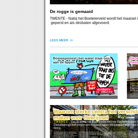
De rogge is gemaaid
TWENTE
- Nabij het Boetelerveld wordt het maaisel 
geperst en als strobalen afgevoerd.
LEES MEER
Boerenprotest: het water staat ons
Dit j
aan de lippen
Twen
ENSC
13.00 u
Razzia
te Ens
Cartoon Leo Kemper
Spreken zullen:
- Dhr. Bert Oude Engberink, voorzitter van het organiserend comité,
- Dhr. Gerben Post, MA, historicus en schrijver van het boek ‘Laat varen alle hoop’, over Nederlandse gev
- Dhr. Binyomin Jacobs, Op
Waarom sterke centra het verschil
maken voor Overijssel
AI gege
TWENTE
Van Rijssen tot Enschede en van Haaksbergen tot
Denekamp: het centrum bepaalt aantrekkingskracht van s
dorp.
De meeste inwoners staan er weinig bij stil,
dienstverlening, evenementen en winkels
de provincie Overijssel. Vraagstukken rond
openbare ruimte en
maar een belangrijk deel van het leven speelt
maken elkaar sterker. Wanneer een centrum
bereikbaarheid, economische ontwikkeling,
lokken publieke in
zich af in de kern van dorpen en steden.
floreert, profiteert de hele omgeving. Dat belang
ruimtelijke inrichting en netcongestie stoppen
investeringen uit 
Mensen doen er boodschappen, spreken af op
wordt nog onderschat.
niet bij de gemeentegrens. Juist de provincie
vastgoedeigenaren.
een terras, bezoeken er evenementen, ze
De detailhandel behoort tot de grootste
kan gemeenten helpen om lokale en regionale
voorzieningen die 