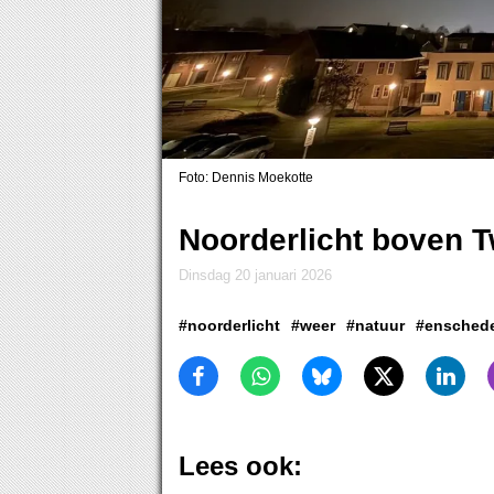
Foto: Dennis Moekotte
Noorderlicht boven 
dinsdag 20 januari 2026
#noorderlicht
#weer
#natuur
#ensched
Lees ook: