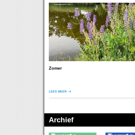
Zomer
LEES MEER
Archief