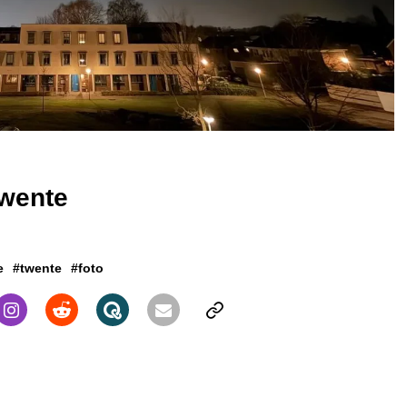
Twente
e
#twente
#foto