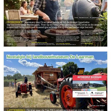
Keukenloods / AI gegenereerde foto
OVERIJSSEL
Inwoners van Overijssel behoren tot de meest fanatieke
barbecueërs van Nederland. Vier op de tien Overijsselaars (40%) eten in de zomer
minimaal twee keer per maand gerechten die op de barbecue zijn bereid.
Daarmee staat de provincie op de tweede plek in de
Noord-Brabant: 37%
vrouwen vaker de dagelijkse maaltijd bereiden (73% van
ontspanning dan als huishoudelijke taak. Zes op de tien
landelijke ranglijst. Dat blijkt uit onderzoek van
Limburg: 36%
de vrouwen tegenover 45% van de mannen), nemen
mannen zien het bereiden van eten op de barbecue eerder
Keukenloods naar het barbecuegedrag van Nederlanders.
Gelderland: 32%
mannen bij de barbecue juist vaker het koken op zich.
als een moment om te ontspannen dan als huishoudelijk
Alleen Flevoland scoort hoger: daar eet 45% van de
Zuid-Holland: 31%
Van de mannen zegt 67% meestal achter de grill te staan,
werk. Onder vrouwen zegt juist 61% barbecueën niet op
inwoners minstens twee keer per maand
Groningen: 28%
tegenover 16% van de vrouwen.
die manier te ervaren.
barbecuegerechten.
Utrecht: 28%
Noord-Holland: 28%
Hoewel mannen vaker achter de barbecue staan, nemen
Deze traditionele rolverdeling is ook terug te zien bij de
Regionaal zijn er duidelijke verschillen zichtbaar in hoe
Drenthe: 27%
vrouwen juist vaker de voorbereidingen voor hun rekening.
respondenten. Een deelnemer vertelt: “Mijn man is
vaak Nederlanders barbecueën. Flevoland voert de
Zeeland: 26%
Zo zegt 63% van de vrouwen zich bezig te houden met
inderdaad degene die bij ons de barbecue aansteekt. Met
ranglijst aan, gevolgd door Overijssel (40%) en Noord-
Friesland: 22%
boodschappen doen, ingrediënten snijden en vlees
veel plezier overigens! Ik als vrouw verzorg dan het eten
Brabant (37%). Friesland sluit de ranglijst af met 22%. De
marineren. Onder vrouwen tussen de 30 en 39 jaar ligt dit
en de drank erbij. Een traditionele rolverdeling wellicht,
volledige provinciale ranglijst ziet er als volgt uit:
aandeel het hoogst: 77%.
maar bij ons werkt het zo.”
Barbecue nog altijd een mannending
Flevoland: 45%
Opvallend is dat zodra de barbecue wordt aangestoken,
Voor mannen vaker ontspanning
Zie ook
www.keukenloods.nl
Overijssel: 40%
de taakverdeling in de keuken lijkt te verschuiven. Terwijl
Mannen ervaren barbecueën bovendien vaker als
Nostalgie bij landbouwmuseum De Laarman
Leo Kemper
LUTTENBERG
Op weg naar de Top 700 Luttenberg stuitten we bij toeval boven op