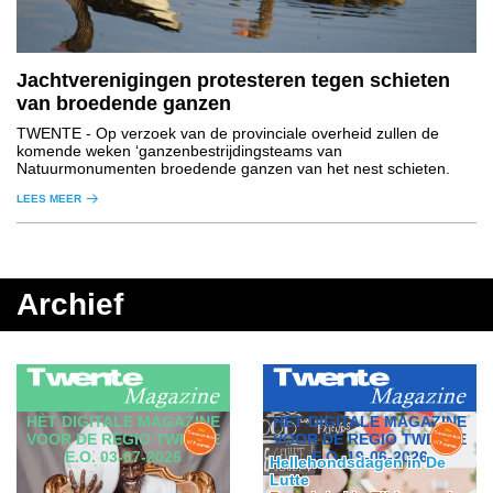
Jachtverenigingen protesteren tegen schieten
van broedende ganzen
TWENTE
- Op verzoek van de provinciale overheid zullen de
komende weken ‘ganzenbestrijdingsteams van
Natuurmonumenten broedende ganzen van het nest schieten.
LEES MEER
Archief
HÈT DIGITALE MAGAZINE
HÈT DIGITALE MAGAZINE
VOOR DE REGIO TWENTE
VOOR DE REGIO TWENTE
E.O. 19-06-2026
E.O. 03-07-2026
Hellehondsdagen in De
Lutte