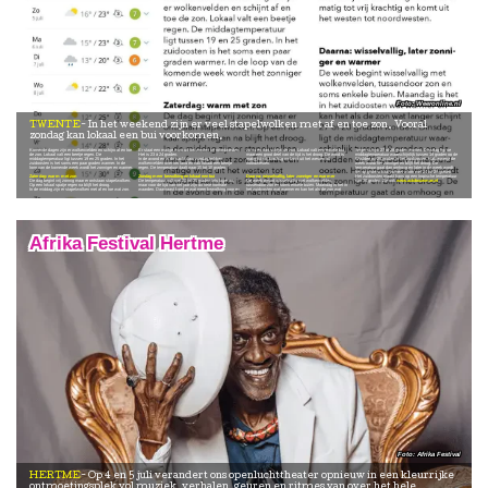
Weeronline.nl
TWENTE
In het weekend zijn er veel stapelwolken met af en toe zon. Vooral
zondag kan lokaal een bui voorkomen.
Komende dagen zijn er wolkenvelden en schijnt af en toe
Er staat een matige wind uit het westen tot noordwesten.
zo nu en dan schijnt de zon. Lokaal valt een enkele bui,
langer schijnt 27 of 28 graden worden. Dinsdag ligt de
de zon. Lokaal valt een beetje regen. De
Het is 23 à 24 graden.
maar een groot deel van de tijd is het droog. De wind is
middagtemperatuur waarschijnlijk tussen 19 graden op de
middagtemperatuur ligt tussen 19 en 25 graden. In het
In de avond en in de nacht naar zondag trekken
matig tot vrij krachtig en komt uit het westen tot
Wadden en 25 graden in het zuidoosten. Halverwege de
zuidoosten is het soms een paar graden warmer. In de
wolkenvelden over het land en valt lokaal een beetje
noordwesten.
week wordt het zonniger en blijft het droog. De
loop van de komende week wordt het zonniger en warmer.
regen. De temperatuur daalt naar 15 tot 18 graden.
temperatuur gaat dan omhoog en later in de week wordt
het op grote schaal zomers warm met 24 tot 29 graden.
Zaterdag: warm met zon
Zondag meer bewolking en lokaal een bui
Daarna: wisselvallig, later zonniger en warmer
Het zuidoosten maakt kans op een tropische temperatuur
De dag begint vrij zonnig maar er ontstaan stapelwolken.
De temperatuur valt met 20 tot 25 graden iets lager uit,
De week begint wisselvallig met wolkenvelden,
van 30 graden. Zie ook
www.autobouwman.nl
Op een lokaal spatje regen na blijft het droog.
maar voor de tijd van het jaar zijn dit hele normale
tussendoor zon en soms enkele buien. Maandag is het in
In de middag zijn er stapelwolken met af en toe wat zon.
waarden. Daarnaast komt er wat meer bewolking voor en
het zuidoosten wat warmer en kan het als de zon wat
Afrika Festival Hertme
Afrika Festival
HERTME
Op 4 en 5 juli verandert ons openluchttheater opnieuw in een kleurrijke
ontmoetingsplek vol muziek, verhalen, geuren en ritmes van over het hele