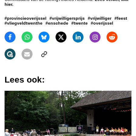
hier.
#provincieoverijssel
#vrijwilligersprijs
#vrijwilliger
#feest
#vliegveldtwenthe
#enschede
#twente
#overijssel
Lees ook: