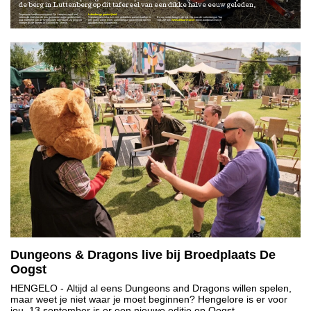
de berg in Luttenberg op dit tafereel van een dikke halve eeuw geleden.
Tegenover landbouwmuseum De Laarman werd met
Luttenbergs gastvrijheid
vereende krachten de pas gemaaide rogge gedorst met
Vandaag als extra een vers gebakken pannenkoekje en
En nu verder terug in de tijd. Op naar de Luttenbergse Top
oud materieel van de Werktuigen uit Haarle. Zo ging het
een gratis zakje meel. Luttenbergse gastvrijheid op een
700. Zie ook
www.delaarman.nl
www.autobouwman.nl
vroeger bij de boeren in Salland en Twente.
goudgekleurd stoppelveld .
Dungeons & Dragons live bij Broedplaats De
Oogst
HENGELO
- Altijd al eens Dungeons and Dragons willen spelen,
maar weet je niet waar je moet beginnen? Hengelore is er voor
jou. 13 september is er een nieuwe editie op Oogst.