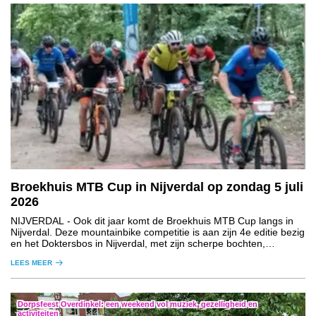
Broekhuis MTB Cup in Nijverdal op zondag 5 juli
2026
NIJVERDAL
- Ook dit jaar komt de Broekhuis MTB Cup langs in
Nijverdal. Deze mountainbike competitie is aan zijn 4e editie bezig
en het Doktersbos in Nijverdal, met zijn scherpe bochten,
technische passages en korte klimmetjes, mag daarin niet
LEES MEER
ontbreken.
Dorpsfeest Overdinkel: een weekend vol muziek, gezelligheid en
activiteiten