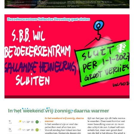
Kleurrijk
Onvergetelijke dag
AZC Holten - donderdag 23 juli om 16:00 uur
AZC Enschede - Parkweg - vrijdag 24 juli om 12:00 uur
Met een kleurrijk programma vol theater, circus, workshops en muziek bezorgt de theatergroep kinderen in AZC's een dag waarop ze even alle zorgen kunnen vergeten.
AZC Albergen – Gravendijk - vrijdag 24 juli om 16:00 uur
Geen vakantie, wel circus!
ontspanning, verwondering en verbondenheid te bieden. Adrijan Siniša Rakić, oprichter en directeur van het Wolkentheater: "Een paar uur theater lost de problemen van deze kinderen niet op. Maar het kan hen wel iets geven wat minstens zo belangrijk is: een dag waarop ze weer onbevangen lachen, spelen en dromen. Wanneer een kind even vergeet dat het in een asielzoekerscentrum woont, dan weten wij waarom we dit al meer dan dertig jaar doen."
Afhankelijk van donaties
Tijdens Circus de Blauwe Olifant verandert het terrein van een AZC in een vrolijk circusfestival met kleurrijke tenten, vlaggen en muziek. De kinderen nemen deel aan creatieve circusworkshops waarin zij leren jongleren, balanceren, goochelen en acteren. Daarna staan zij niet langer langs de zijlijn, maar schitteren zij samen met de acteurs van het Wolkentheater in een interactieve voorstelling. De feestelijke circusdisco vormt de afsluiting van een onvergetelijke dag.
Locaties en data
Even gewoon weer kind zijn
In de provincie Overijssel is het Wolkentheater te zien en te beleven op de volgende locaties en data:
Het Wolkentheater ontvangt geen structurele overheidssubsidie en is voor een belangrijk deel afhankelijk van donaties van fondsen, bedrijven en particulieren. Meer informatie over de zomertournee en mogelijkheden om het Wolkentheater te steunen is te vinden op
www.wolkentheater.nl
. en
Voor kinderen die opgroeien in een asielzoekerscentrum is de zomervakantie vaak een moeilijke periode. De school is gesloten, er is weinig te doen en terwijl leeftijdsgenoten op vakantie gaan, blijven zij noodgedwongen in het AZC. Juist daarom organiseert het Wolkentheater al meer dan dertig jaar een zomertournee die draait om plezier, fantasie en ontmoeting.
Het Wolkentheater werd in 1993 opgericht door vluchtelingen uit voormalig Joegoslavië. Sindsdien bezoekt de stichting jaarlijks asielzoekerscentra in heel Nederland om kinderen met een vluchtverhaal een moment van
AZC Dalfsen - woensdag 22 juli om 16:00 uur
www.autobouwman.nl
AZC Almelo - donderdag 23 juli om 12:00 uur
Bezoekerscentrum Sallandse Heuvelrug gaat sluiten
In het weekend vrij zonnig, daarna warmer