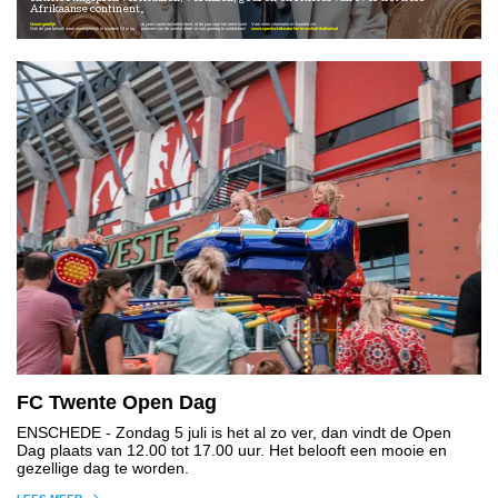
Afrikaanse continent.
Onvergetelijk
al jaren vaste bezoeker bent, of dit jaar voor het eerst komt
Voor meer informatie en kaarten zie
Ook dit jaar belooft weer onvergetelijk te worden! Of je nu
proeven van de unieke sfeer: er valt genoeg te ontdekken!
www.openluchttheaterhertme.nl/afrikafestival
FC Twente Open Dag
ENSCHEDE
- Zondag 5 juli is het al zo ver, dan vindt de Open
Dag plaats van 12.00 tot 17.00 uur. Het belooft een mooie en
gezellige dag te worden.