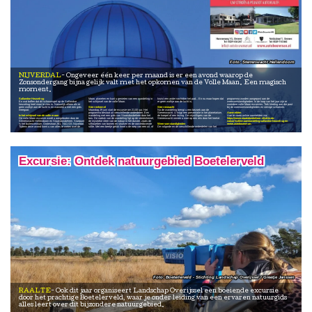
Sterrenwacht Hellendoorn
NIJVERDAL
Ongeveer één keer per maand is er een avond waarop de
Zonsondergang bijna gelijk valt met het opkomen van de Volle Maan. Een magisch
moment.
Sallandse Heuvelrug
Maan, planeten en kunt u genieten van een wandeling in
kruist een ander nachtdier het pad... En nu maar hopen dat
programma worden aangepast aan de
En wat boffen dat dit schouwspel op de Sallandse
het schijnsel van de volle Maan.
er geen wolkje aan de lucht is.
weersomstandigheden. In de loop van het jaar zijn er
heuvelrug heel mooi te zien is. Natuurlijk alleen als er
meerdere volle Maan excursies. Trek kleding aan die past
geen wolkje aan de lucht is en wanneer u met een gids
Sterrenhemel
Sterrenwacht
bij de weersomstandigheden en stevige schoenen.
meegaat.
Maandag 29 juni start de excursie om 21.00 uur. Het
Na de wandeling brengt u een bezoek aan de
programma bestaat uit verschillende onderdelen. Een
Sterrenwacht. U krijgt een presentatie in het planetarium,
Aanmelden
In het schijnsel van de volle maan
wandeling met een gids van Staatsbosbeheer door het
de koepel of een lezing. De vrijwilligers van de
Van te voren online aanmelden via:
De volle Maan excursie wordt u aangeboden door de
bos. De nadruk van de wandeling ligt op de sterrenhemel,
Sterrenwacht nemen u mee op een reis door het heelal.
https://www.staatsbosbeheer.nl/uit-in-de-
Sterrenwacht Hellendoorn en Staatsbosbeheer. Startpunt
de mystieke sfeer van de natuur in het duister, zoals de
natuur/vollemaanwandeling-sallandse-heuvelrug
en
is het buitencentrum, Grotestraat 281, 7441 GS Nijverdal.
silhouetten van bomen en struiken en de oorverdovende
Weersomstandigheden
www.autobouwman.
Tijdens deze avond komt u van alles te weten over de
stilte. Met een beetje geluk hoort u de roep van een uil, of
De volgorde en de verschillende onderdelen van het
Excursie: Ontdek natuurgebied Boetelerveld
Boeterlerveld - Stichting Landschap Overijssel / Greetje Janssen
RAALTE
Ook dit jaar organiseert Landschap Overijssel een boeiende excursie
door het prachtige Boetelerveld, waar je onder leiding van een ervaren natuurgids
alles leert over dit bijzondere natuurgebied.