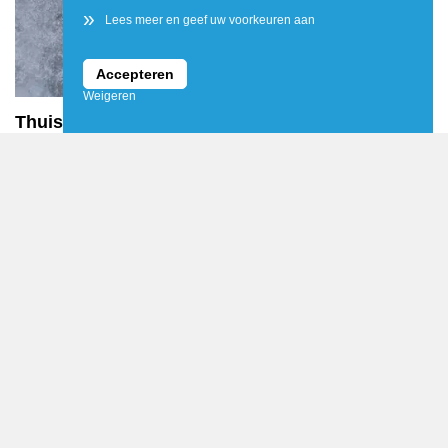
»
Lees meer en geef uw voorkeuren aan
Accepteren
Weigeren
Thuisshirt Heracles Almelo ontworpen door
supporter Jordy
ALMELO
- Heracles Almelo heeft het nieuwe thuisshirt voor
seizoen 2026-2027 gepresenteerd. Het shirt is nu verkrijgbaar in
de FanServiceShop en via de officiële webshop.
LEES MEER
Lezing in Ambt Delden over het dekzandkopjeslandschap