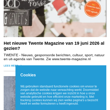
Het nieuwe Twente Magazine van 19 juni 2026 al
gezien?
TWENTE
- Nieuws, gesponsorde berichten, cultuur, sport, natuur
en uit-agenda van Twente. Zie www.twente-magazine.nl
LEES MEER
Cookies
Wij gebruiken standaard functionele cookies om ervoor te
zorgen dat de website naar verwachting werkt. Doormiddel
van analytische cookies krijgen we inzicht in hoe u onze
website gebruikt en hoe efficiënt onze marketing is. Met
tracking cookies kunnen wij zien welke pagina's u bezocht
heeft en welke formulieren u heeft ingevuld.