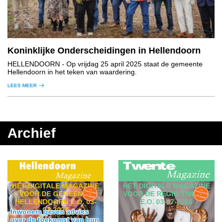
Koninklijke Onderscheidingen in Hellendoorn
HELLENDOORN
- Op vrijdag 25 april 2025 staat de gemeente
Hellendoorn in het teken van waardering.
LEES MEER
Archief
HÈT DIGITALE MAGAZINE
HÈT DIGITALE MAGAZINE
VOOR DE GEMEENTE
VOOR DE REGIO TWENTE
HELLENDOORN E.O. 03-
E.O. 03-07-2026
07-2026
Inwoners geven advies
over de toekomst van hun