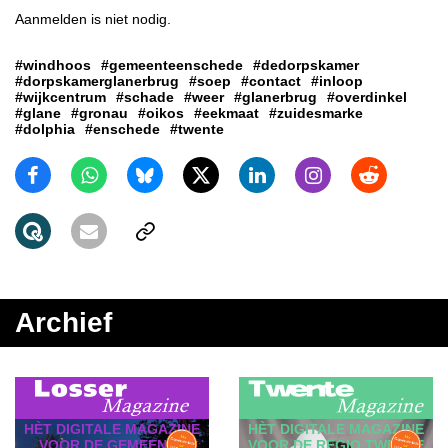
Aanmelden is niet nodig.
#windhoos
#gemeenteenschede
#dedorpskamer
#dorpskamerglanerbrug
#soep
#contact
#inloop
#wijkcentrum
#schade
#weer
#glanerbrug
#overdinkel
#glane
#gronau
#oikos
#eekmaat
#zuidesmarke
#dolphia
#enschede
#twente
Archief
HÈT DIGITALE MAGAZINE
HÈT DIGITALE MAGAZINE
VOOR DE GEMEENTE
VOOR DE REGIO TWENTE