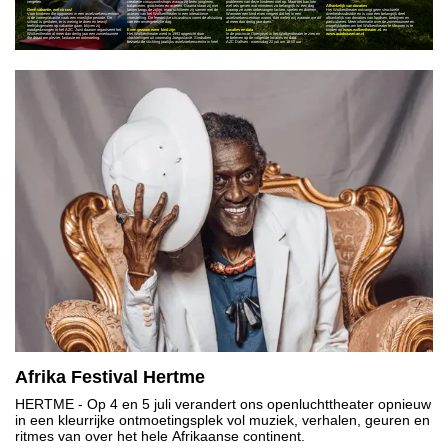
vergeten.
creatieve circusworkshops waarin zij leren jongleren,
problemen van deze kinderen niet op. Maar het kan hen
balanceren, goochelen en acteren. Daarna staan zij niet
wel iets geven wat minstens zo belangrijk is: een dag
Afhankelijk van donaties
Geen vakantie, wel circus!
langer langs de zijlijn, maar schitteren zij samen met de
waarop ze weer onbevangen lachen, spelen en dromen.
Het Wolkentheater ontvangt geen structurele
Voor kinderen die opgroeien in een asielzoekerscentrum
acteurs van het Wolkentheater in een interactieve
Wanneer een kind even vergeet dat het in een
overheidssubsidie en is voor een belangrijk deel
is de zomervakantie vaak een moeilijke periode. De
voorstelling. De feestelijke circusdisco vormt de afsluiting
asielzoekerscentrum woont, dan weten wij waarom we dit
afhankelijk van donaties van fondsen, bedrijven en
school is gesloten, er is weinig te doen en terwijl
van een onvergetelijke dag.
al meer dan dertig jaar doen."
particulieren. Meer informatie over de zomertournee en
leeftijdsgenoten op vakantie gaan, blijven zij
mogelijkheden om het Wolkentheater te steunen is te
noodgedwongen in het AZC. Juist daarom organiseert het
Even gewoon weer kind zijn
Locaties en data
vinden op
www.wolkentheater.nl
. en
Wolkentheater al meer dan dertig jaar een zomertournee
Het Wolkentheater werd in 1993 opgericht door
In de provincie Overijssel is het Wolkentheater te zien en
www.autobouwman.nl
die draait om plezier, fantasie en ontmoeting.
vluchtelingen uit voormalig Joegoslavië. Sindsdien
te beleven op de volgende locaties en data:
bezoekt de stichting jaarlijks asielzoekerscentra in heel
AZC Dalfsen - woensdag 22 juli om 16:00 uur
Afrika Festival Hertme
HERTME
- Op 4 en 5 juli verandert ons openluchttheater opnieuw
in een kleurrijke ontmoetingsplek vol muziek, verhalen, geuren en
ritmes van over het hele Afrikaanse continent.