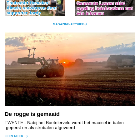
Thuisshirt Heracles
Gemeente Losser start
Almelo ontworpen door
regeling huishoudens met
supporter Jordy
één inkomen
MAGAZINE-ARCHIEF
De rogge is gemaaid
TWENTE
- Nabij het Boetelerveld wordt het maaisel in balen
geperst en als strobalen afgevoerd.
LEES MEER