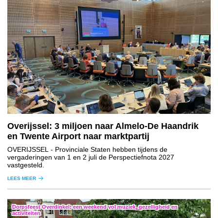
Overijssel: 3 miljoen naar Almelo-De Haandrik
en Twente Airport naar marktpartij
OVERIJSSEL
- Provinciale Staten hebben tijdens de
vergaderingen van 1 en 2 juli de Perspectiefnota 2027
vastgesteld.
LEES MEER
Dorpsfeest Overdinkel: een weekend vol muziek, gezelligheid en
activiteiten