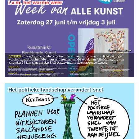
i.v.m. het warme weer
Fundament Losser
LOSSER
In verband met de hoge temperaturen zullen waar nodig wijzigingen
worden aangebracht in de programmering van de Week van Alle Kunst, die van
zaterdag 27 juni t/m vrijdag 3 juli plaatsvindt in de gemeente Losser.
Veiligheid voor alles
het Torenbezoek, optredens van Kunstbende
Locatie bibliotheek, Raadhuisplein 1 Losser. Aanvang
Tijden blijven gelijk 12.00-16.00 uur.
Dat kan betekenen afgelasting, verschuiven naar nieuwe
Deze zullen worden verplaatst naar de Boerenmarkt op
blijft 14.30 uur.
—
datum of verplaatsen naar een binnenlocatie. Hieronder
zaterdag 26 september a.s.
De overige activiteiten gaan voorlopig onveranderd door
een overzicht van actuele wijzigingen.
—
maar check regelmatig
www.waklosser.nl
waar we
Muziek en dans naar binnen
Zondag 28 juni
indien nodig updates zullen plaatsen.
Zaterdag 27 juni
De optredens van Muziek en dans zullen worden
Jongerenfestival LOS! gaat door op de geplande locatie
Volgende activiteiten komen te
vervallen
: de Kunstmarkt,
verplaatst naar binnen.
(MAN Nilantspad) maar dan binnen.
Het politieke landschap verandert snel