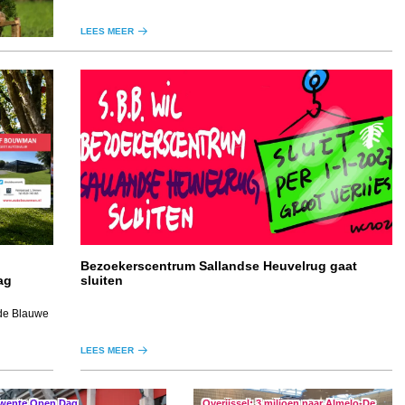
LEES MEER
Bezoekerscentrum Sallandse Heuvelrug gaat
ag
sluiten
 de Blauwe
LEES MEER
wente Open Dag
Overijssel: 3 miljoen naar Almelo-De