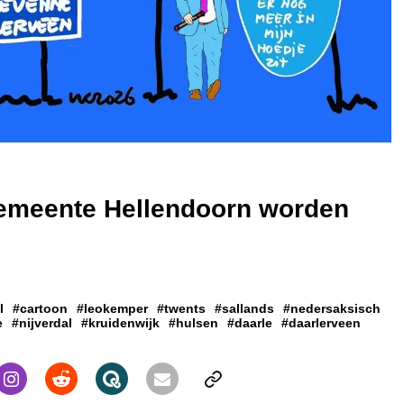
emeente Hellendoorn worden
l
#cartoon
#leokemper
#twents
#sallands
#nedersaksisch
e
#nijverdal
#kruidenwijk
#hulsen
#daarle
#daarlerveen