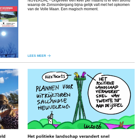
NIJVERDAL
- Ongeveer één keer per maand is er een avond
waarop de Zonsondergang bijna gelijk valt met het opkomen
van de Volle Maan. Een magisch moment.
LEES MEER
eld
Het politieke landschap verandert snel