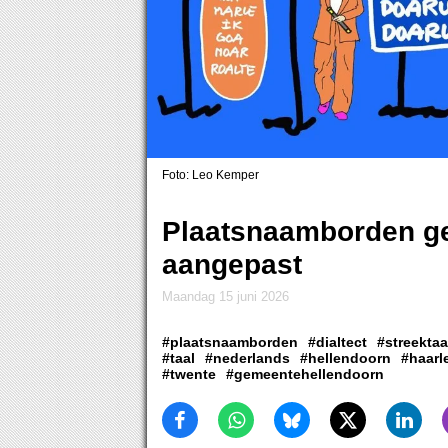
Foto: Leo Kemper
Plaatsnaamborden g
aangepast
maandag 15 juni 2026
#plaatsnaamborden
#dialtect
#streektaa
#taal
#nederlands
#hellendoorn
#haarl
#twente
#gemeentehellendoorn