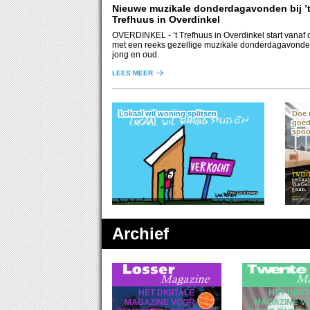
Nieuwe muzikale donderdagavonden bij ’
Trefhuus in Overdinkel
OVERDINKEL
- ’t Trefhuus in Overdinkel start vanaf oktober
met een reeks gezellige muzikale donderdagavonde
jong en oud.
LEES MEER
Lokaal wil woning splitsen
Doe 
goed
spoo
TWEN
gedaan
via Ge
gaan.
Leo Kemper
Noodzakelijk?
Bij dat onderzoek wordt ook bekeken of het noodzakelijk en daarmee nuttig is voor
Archief
HÈT DIGITALE
HÈT DIGI
MAGAZINE VOOR DE
MAGAZINE V