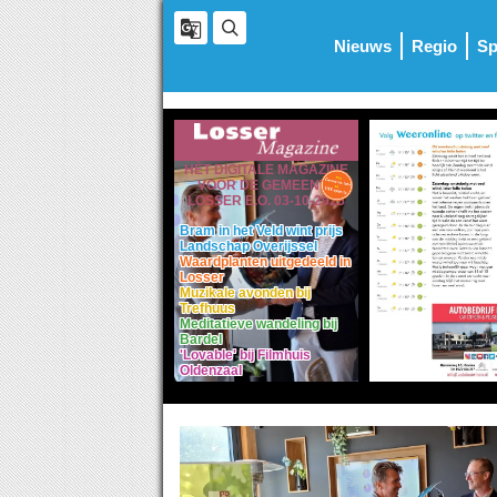
Nieuws
Regio
Sp
HÈT DIGITALE MAGAZINE
VOOR DE GEMEENTE
LOSSER E.O. 03-10-2025
Bram in het Veld wint prijs
Landschap Overijssel
Waardplanten uitgedeeld in
Losser
Muzikale avonden bij
Trefhuus
Meditatieve wandeling bij
Bardel
'Lovable' bij Filmhuis
Oldenzaal