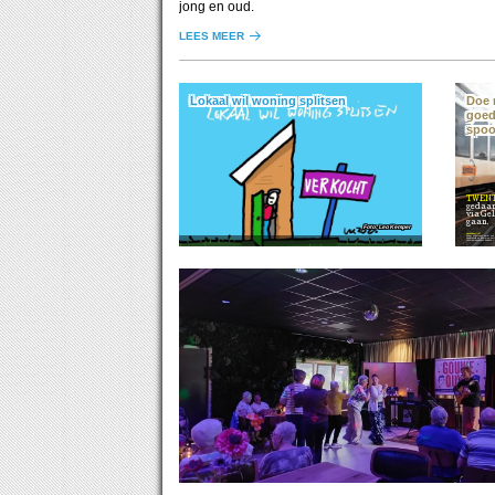
jong en oud.
LEES MEER
Lokaal wil woning splitsen
Doe 
goed
spoo
TWEN
gedaan
via Ge
gaan.
Leo Kemper
Noodzakelijk?
Bij dat onderzoek wordt ook bekeken of het noodzakelijk en daarmee nuttig is voor