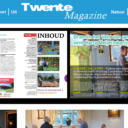
ort
Uit
Natuur
Bram In het Veld van g
wint Harry Meijerinkpri
LOSSER / DALFSEN
Tijdens een geslaagde Gemeentecontactdag
in Heeten heeft Stichting Landschap Ove
Meijerinkprijs uitgereikt aan Bram in he
Landschap bij de gemeente Losser.
Bevlogen
Ook is er extra geïnvesteerd in langjarig beheer
Gemeentecontact
Namens de jury sprak manager Ronald
van landschapselementen. En als
ambtenaar die z
Krabbenbos lovende woorden over de zeer
ambassadeur Leefbare Stad heeft In het Veld
inzet voor natu
bevlogen In het Veld, die geen kans onbenut
bijgedragen aan de herinrichting van het
gemeentecontactd
laat om natuur en landschap in de gemeente
centrum in De Lutte. Dit project werd zelfs
daarvoor een m
Losser naar een hoger peil te brengen. Al jaren
onderscheiden met het prestigieuze NL
vakgenoten uit 
zet hij zich op een bijzondere manier in voor
gebiedslabel. Tot slot deelt de adviseur zijn
elkaar zijn. Zij
ecologisch verantwoord groenbeheer en
kennis en ervaring op LinkedIn en moedigt hij
volgen workshop
versterken van de biodiversiteit.
anderen aan de wereld groener te maken.
ontmoeten.
Ambassadeur
Vakgenoten
Positieve ener
Zo heeft hij ervoor gezorgd dat het maaibeleid
De Harry Meijerinkprijs is een initiatief van
Dit jaar was he
de laatste jaren behoorlijk is gewijzigd met
Stichting Landschap Overijssel. De prijs wordt
Gemeenteconta
meer aandacht voor ecologie en biodiversiteit.
eens per twee jaar tijdens de
dooradering, go