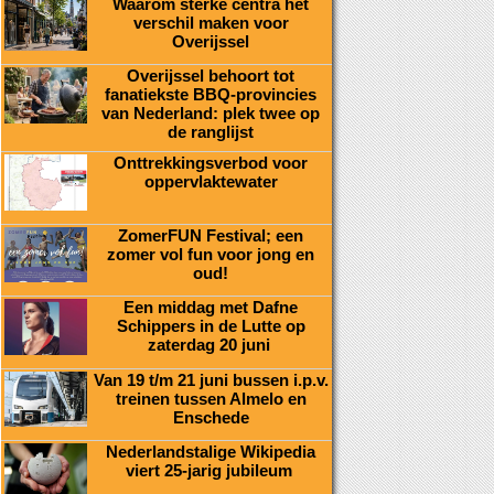
Waarom sterke centra het
verschil maken voor
Overijssel
Overijssel behoort tot
fanatiekste BBQ-provincies
van Nederland: plek twee op
de ranglijst
Onttrekkingsverbod voor
oppervlaktewater
ZomerFUN Festival; een
zomer vol fun voor jong en
oud!
Een middag met Dafne
Schippers in de Lutte op
zaterdag 20 juni
Van 19 t/m 21 juni bussen i.p.v.
treinen tussen Almelo en
Enschede
Nederlandstalige Wikipedia
viert 25-jarig jubileum