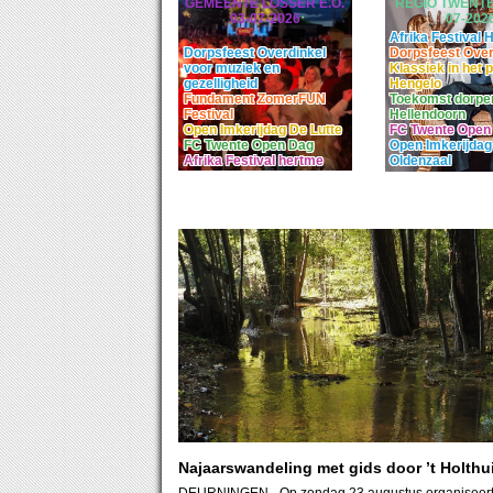
GEMEENTE LOSSER E.O.
REGIO TWENTE 
03-07-2026
07-202
Afrika Festival
Dorpsfeest Overdinkel
Dorpsfeest Over
voor muziek en
Klassiek in het 
gezelligheid
Hengelo
Fundament ZomerFUN
Toekomst dorpen
Festival
Hellendoorn
Open Imkerijdag De Lutte
FC Twente Open
FC Twente Open Dag
Open Imkerijdag
Afrika Festival hertme
Oldenzaal
Najaarswandeling met gids door ’t Holthu
DEURNINGEN
- Op zondag 23 augustus organiseer