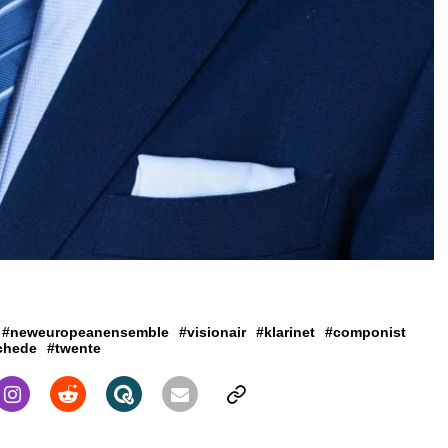
#neweuropeanensemble
#visionair
#klarinet
#componist
chede
#twente