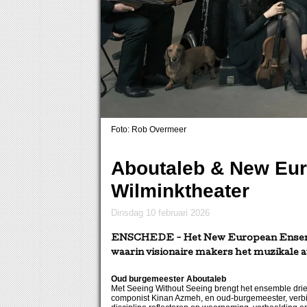
Foto: Rob Overmeer
Aboutaleb & New Eu
Wilminktheater
dinsdag 10 februari 2026
ENSCHEDE
- Het New European Ensembl
waarin visionaire makers het muzikale a
Oud burgemeester Aboutaleb
Met Seeing Without Seeing brengt het ensemble drie
componist Kinan Azmeh, en oud-burgemeester, verbind