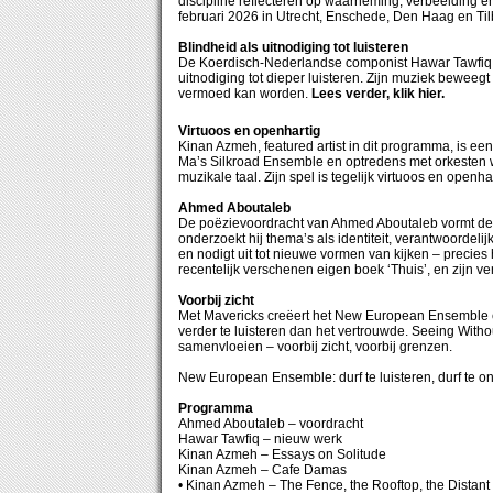
discipline reflecteren op waarneming, verbeelding en 
februari 2026 in Utrecht, Enschede, Den Haag en Ti
Blindheid als uitnodiging tot luisteren
De Koerdisch-Nederlandse componist Hawar Tawfiq sc
uitnodiging tot dieper luisteren. Zijn muziek beweegt 
vermoed kan worden.
Lees verder, klik hier.
Virtuoos en openhartig
Kinan Azmeh, featured artist in dit programma, is e
Ma’s Silkroad Ensemble en optredens met orkesten wer
muzikale taal. Zijn spel is tegelijk virtuoos en openh
Ahmed Aboutaleb
De poëzievoordracht van Ahmed Aboutaleb vormt de r
onderzoekt hij thema’s als identiteit, verantwoordeli
en nodigt uit tot nieuwe vormen van kijken – precies 
recentelijk verschenen eigen boek ‘Thuis’, en zijn v
Voorbij zicht
Met Mavericks creëert het New European Ensemble e
verder te luisteren dan het vertrouwde. Seeing With
samenvloeien – voorbij zicht, voorbij grenzen.
New European Ensemble: durf te luisteren, durf te o
Programma
Ahmed Aboutaleb – voordracht
Hawar Tawfiq – nieuw werk
Kinan Azmeh – Essays on Solitude
Kinan Azmeh – Cafe Damas
• Kinan Azmeh – The Fence, the Rooftop, the Distan