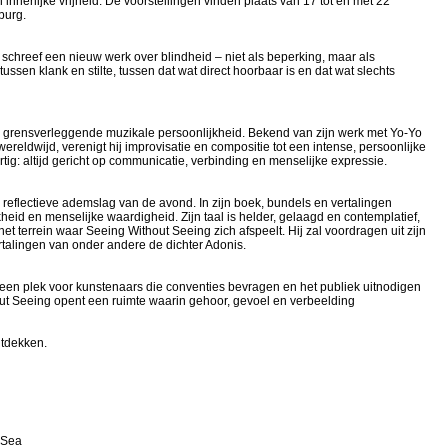
innerlijke vrijheid. De voorstellingen vinden plaats van 17 tot en met 22
lburg.
hreef een nieuw werk over blindheid – niet als beperking, maar als
tussen klank en stilte, tussen dat wat direct hoorbaar is en dat wat slechts
en grensverleggende muzikale persoonlijkheid. Bekend van zijn werk met Yo-Yo
eldwijd, verenigt hij improvisatie en compositie tot een intense, persoonlijke
artig: altijd gericht op communicatie, verbinding en menselijke expressie.
eflectieve ademslag van de avond. In zijn boek, bundels en vertalingen
jkheid en menselijke waardigheid. Zijn taal is helder, gelaagd en contemplatief,
het terrein waar Seeing Without Seeing zich afspeelt. Hij zal voordragen uit zijn
ertalingen van onder andere de dichter Adonis.
en plek voor kunstenaars die conventies bevragen en het publiek uitnodigen
out Seeing opent een ruimte waarin gehoor, gevoel en verbeelding
ntdekken.
t Sea