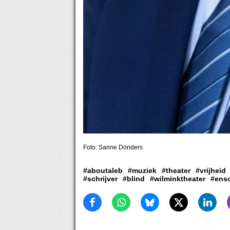
Foto: Sanne Donders
#aboutaleb
#muziek
#theater
#vrijheid
#schrijver
#blind
#wilminktheater
#ens