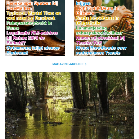
krijgen
Denekamper Spatzen bij
Light Spirit Beurs in
DreeMarken
Prismare
Typhoon, Mental Theo en
Gratis bouwbeurs in
veel meer op Randrock
Bürgerhalle
Palmpasenoptocht in
Lammetjesdag
Borne
schaapskooi Twilhaar
Legalisatie PAS-melders
Humor en streektaal bij
bij Natura 2000 de
Theater Turf
Borkeld?
Nieuw Broodfonds voor
Ootmarsum krijgt nieuwe
ondernemers Twente
Stadsraad
MAGAZINE-ARCHIEF