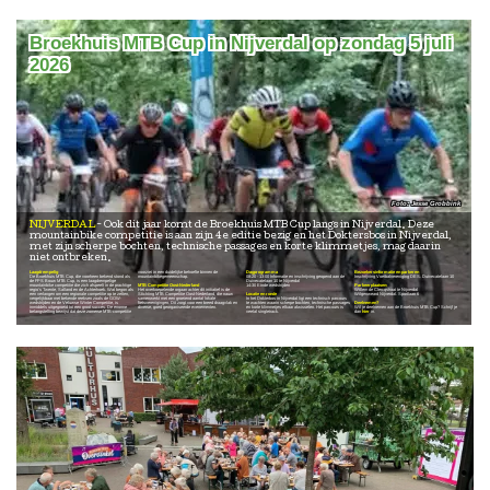
Broekhuis MTB Cup in Nijverdal op zondag 5 juli
2026
Jesse Grobbink
NIJVERDAL
Ook dit jaar komt de Broekhuis MTB Cup langs in Nijverdal. Deze
mountainbike competitie is aan zijn 4e editie bezig en het Doktersbos in Nijverdal,
met zijn scherpe bochten, technische passages en korte klimmetjes, mag daarin
niet ontbreken.
Laagdrempelig
voorziet in een duidelijke behoefte binnen de
Dagprogramma
Bezoekersinformatie en parkeren
De Broekhuis MTB Cup, die voorheen bekend stond als
mountainbikegemeenschap.
08:20 - 13:00 Informatie en inschrijving geopend aan de
Inschrijving Voetbalvereniging DES. Duivecatelaan 10
de FPS Bouw MTB Cup, is een laagdrempelige
Duivecatelaan 10 te Nijverdal
mountainbike competitie die zich afspeelt in de prachtige
MTB Competitie Oost-Nederland
14:30 Einde wedstrijden
Parkeerplaatsen:
regio's Twente, Salland en de Achterhoek. Wat begon als
Het overkoepelende orgaan achter dit initiatief is de
Willem de Clercqstraat te Nijverdal
een verlangen om een regionale competitie op te zetten,
Stichting MTB Competitie Oost-Nederland, die nauw
Locatie en ronde
Wilgenweard Nijverdal. Sportlaan 6
vergelijkbaar met bekende reeksen zoals de GOW-
samenwerkt met een groeiend aantal lokale
In het Dokterbos in Nijverdal ligt een technisch parcours
wedstrijden en de Veluwse Winter Competitie, is
fietsverenigingen. Dit zorgt voor een breed draagvlak en
te wachten waarin scherpe bochten, technische passages
Deelnemen?
inmiddels uitgegroeid tot een groot succes. De enorme
diverse, goed georganiseerde evenementen.
en korte klimmetjes elkaar afwisselen. Het parcours is
Wil je deelnemen aan de Broekhuis MTB Cup? Schrijf je
belangstelling bewijst dat deze zomerse MTB-competitie
veelal singletrack.
dan
hier
in.