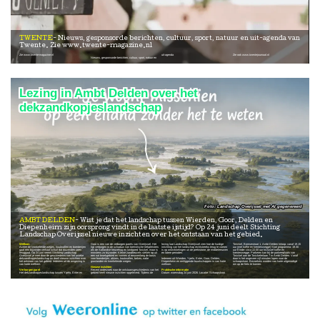
TWENTE
Nieuws, gesponsorde berichten, cultuur, sport, natuur en uit-agenda van
Twente. Zie www.twente-magazine.nl
Zie www.twente-magazine.nl
uit-agenda
Zie ook www.twentejournaal.nl
Nieuws, gesponsorde berichten, cultuur, sport, natuur en
Lezing in Ambt Delden over het
dekzandkopjeslandschap
Landschap Overijssel met AI gegenereerd
AMBT DELDEN
Wist je dat het landschap tussen Wierden, Goor, Delden en
Diepenheim zijn oorsprong vindt in de laatste ijstijd? Op 24 juni deelt Stichting
Landschap Overijssel nieuwe inzichten over het ontstaan van het gebied.
Welkom
Goor is een van de verborgen parels van Overijssel. Het
lezing laat Landschap Overijssel zien hoe de huidige
Twickel, Bornsestraat 1, Ambt Delden Inloop: vanaf 19.15
Achter de kronkelende wegen, houtwallen en boerderijen
ligt verborgen in de schaduw van toeristische trekpleisters
inrichting van het landschap rechtstreeks terug te voeren
uur (met koffie en krentenwegge) Start programma: 19.30
gaat een bijzonder verhaal schuil dat duizenden jaren
als de Sallandse heuvelrug en landgoed Twickel, maar is
is op ontwikkelingen uit de prehistorie, de middeleeuwen
uur Einde: circa 22.00 uur Inclusief koffie en
teruggaat. Op 24 juni neemt Stichting Landschap
minstens zo bijzonder. Kleine zandheuvels steken op uit
en latere perioden.
krentenwegge. Parkeren kan bij de parkeerplaats van
Overijssel je mee door de geschiedenis van het unieke
een nat broekgebied en vormen al eeuwenlang de basis
Twickel aan de Twickelerlaan 7 in Ambt Delden. Vanaf
dekzandkopjeslandschap en deelt nieuwe inzichten over
voor boerderijen, akkers, houtwallen, beken, natte
Iedereen uit Wierden, Ypelo, Enter, Goor, Delden,
daar is het ongeveer vijf minuten lopen naar de
het ontstaan van het gebied. Iedereen uit de omgeving is
graslanden en kronkelende wegen.
Diepenheim en omliggende buurtschappen is van harte
schaapskooi. Bezoekers worden van harte uitgenodigd
van harte welkom.
welkom.
om op de fiets te komen.
Nieuwe inzichten
Verborgen parel
Recent onderzoek naar de ontstaansgeschiedenis van het
Praktische informatie
Het dekzandkopjeslandschap tussen Ypelo, Enter en
gebied heeft nieuwe inzichten opgeleverd. Tijdens de
Datum: woensdag 24 juni 2026. Locatie: Schaapskooi