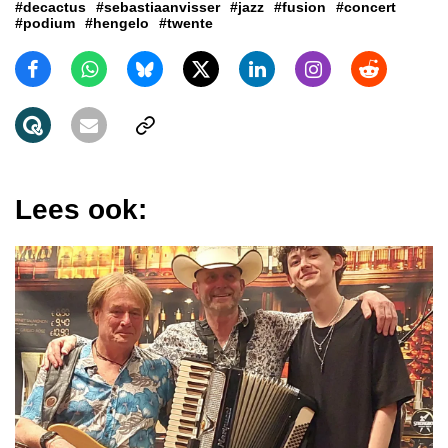
#decactus
#sebastiaanvisser
#jazz
#fusion
#concert
#podium
#hengelo
#twente
Lees ook: