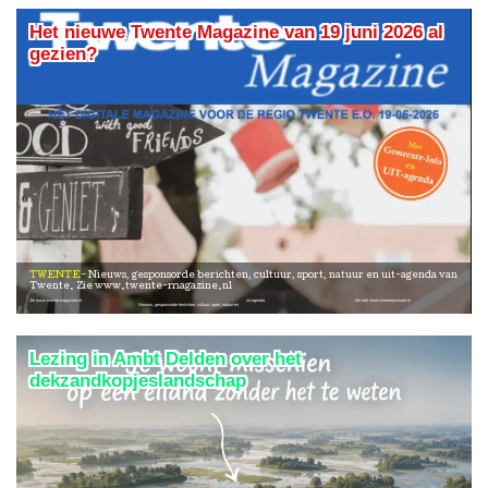
Het nieuwe Twente Magazine van 19 juni 2026 al
gezien?
TWENTE
Nieuws, gesponsorde berichten, cultuur, sport, natuur en uit-agenda van
Twente. Zie www.twente-magazine.nl
Zie www.twente-magazine.nl
uit-agenda
Zie ook www.twentejournaal.nl
Nieuws, gesponsorde berichten, cultuur, sport, natuur en
Lezing in Ambt Delden over het
dekzandkopjeslandschap