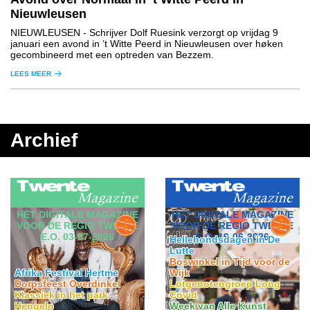
Nieuwleusen
NIEUWLEUSEN
- Schrijver Dolf Ruesink verzorgt op vrijdag 9
januari een avond in ’t Witte Peerd in Nieuwleusen over høken
gecombineerd met een optreden van Bezzem.
LEES MEER
Archief
HÈT DIGITALE MAGAZINE
HÈT DIGITALE MAGAZINE
VOOR DE REGIO TWENTE
VOOR DE REGIO TWENTE
E.O. 19-06-2026
E.O. 03-07-2026
Hellehondsdagen in De
Lutte
Boswinkel in Tijd voor de
Wijk
Afrika Festival Hertme
Lotgenotengroep Long
Dorpsfeest Overdinkel
Covid
Klassiek in het park
Week van Alle Kunst
Hengelo