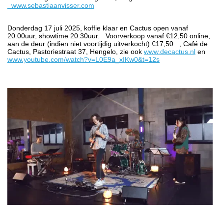
www.sebastiaanvisser.com
Donderdag 17 juli 2025, koffie klaar en Cactus open vanaf
20.00uur, showtime 20.30uur. Voorverkoop vanaf €12,50 online,
aan de deur (indien niet voortijdig uitverkocht) €17,50 , Café de
Cactus, Pastoriestraat 37, Hengelo, zie ook
www.decactus.nl
en
www.youtube.com/watch?v=L0E9a_xIKw0&t=12s