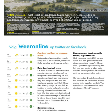
Landschap Overijssel met AI gegenereerd
AMBT DELDEN
Wist je dat het landschap tussen Wierden, Goor, Delden en
Diepenheim zijn oorsprong vindt in de laatste ijstijd? Op 24 juni deelt Stichting
Landschap Overijssel nieuwe inzichten over het ontstaan van het gebied.
Welkom
Goor is een van de verborgen parels van Overijssel. Het
lezing laat Landschap Overijssel zien hoe de huidige
Twickel, Bornsestraat 1, Ambt Delden Inloop: vanaf 19.15
Achter de kronkelende wegen, houtwallen en boerderijen
ligt verborgen in de schaduw van toeristische trekpleisters
inrichting van het landschap rechtstreeks terug te voeren
uur (met koffie en krentenwegge) Start programma: 19.30
gaat een bijzonder verhaal schuil dat duizenden jaren
als de Sallandse heuvelrug en landgoed Twickel, maar is
is op ontwikkelingen uit de prehistorie, de middeleeuwen
uur Einde: circa 22.00 uur Inclusief koffie en
teruggaat. Op 24 juni neemt Stichting Landschap
minstens zo bijzonder. Kleine zandheuvels steken op uit
en latere perioden.
krentenwegge. Parkeren kan bij de parkeerplaats van
Overijssel je mee door de geschiedenis van het unieke
een nat broekgebied en vormen al eeuwenlang de basis
Twickel aan de Twickelerlaan 7 in Ambt Delden. Vanaf
dekzandkopjeslandschap en deelt nieuwe inzichten over
voor boerderijen, akkers, houtwallen, beken, natte
Iedereen uit Wierden, Ypelo, Enter, Goor, Delden,
daar is het ongeveer vijf minuten lopen naar de
het ontstaan van het gebied. Iedereen uit de omgeving is
graslanden en kronkelende wegen.
Diepenheim en omliggende buurtschappen is van harte
schaapskooi. Bezoekers worden van harte uitgenodigd
van harte welkom.
welkom.
om op de fiets te komen.
Nieuwe inzichten
Verborgen parel
Recent onderzoek naar de ontstaansgeschiedenis van het
Praktische informatie
Het dekzandkopjeslandschap tussen Ypelo, Enter en
gebied heeft nieuwe inzichten opgeleverd. Tijdens de
Datum: woensdag 24 juni 2026. Locatie: Schaapskooi