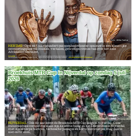
Afrika Festival
HERTME
Op 4 en 5 juli verandert ons openluchttheater opnieuw in een kleurrijke
ontmoetingsplek vol muziek, verhalen, geuren en ritmes van over het hele
Afrikaanse continent.
Onvergetelijk
al jaren vaste bezoeker bent, of dit jaar voor het eerst komt
Voor meer informatie en kaarten zie
Ook dit jaar belooft weer onvergetelijk te worden! Of je nu
proeven van de unieke sfeer: er valt genoeg te ontdekken!
www.openluchttheaterhertme.nl/afrikafestival
Broekhuis MTB Cup in Nijverdal op zondag 5 juli
2026
Jesse Grobbink
NIJVERDAL
Ook dit jaar komt de Broekhuis MTB Cup langs in Nijverdal. Deze
mountainbike competitie is aan zijn 4e editie bezig en het Doktersbos in Nijverdal,
met zijn scherpe bochten, technische passages en korte klimmetjes, mag daarin
niet ontbreken.