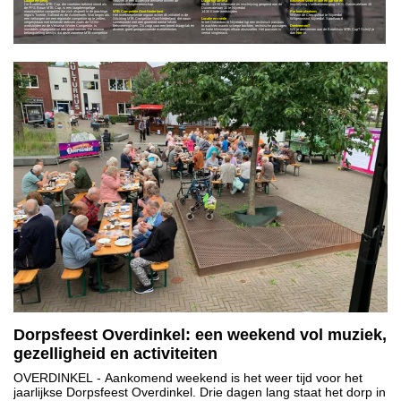
Laagdrempelig
voorziet in een duidelijke behoefte binnen de
Dagprogramma
Bezoekersinformatie en parkeren
De Broekhuis MTB Cup, die voorheen bekend stond als
mountainbikegemeenschap.
08:20 - 13:00 Informatie en inschrijving geopend aan de
Inschrijving Voetbalvereniging DES. Duivecatelaan 10
de FPS Bouw MTB Cup, is een laagdrempelige
Duivecatelaan 10 te Nijverdal
mountainbike competitie die zich afspeelt in de prachtige
MTB Competitie Oost-Nederland
14:30 Einde wedstrijden
Parkeerplaatsen:
regio's Twente, Salland en de Achterhoek. Wat begon als
Het overkoepelende orgaan achter dit initiatief is de
Willem de Clercqstraat te Nijverdal
een verlangen om een regionale competitie op te zetten,
Stichting MTB Competitie Oost-Nederland, die nauw
Locatie en ronde
Wilgenweard Nijverdal. Sportlaan 6
vergelijkbaar met bekende reeksen zoals de GOW-
samenwerkt met een groeiend aantal lokale
In het Dokterbos in Nijverdal ligt een technisch parcours
wedstrijden en de Veluwse Winter Competitie, is
fietsverenigingen. Dit zorgt voor een breed draagvlak en
te wachten waarin scherpe bochten, technische passages
Deelnemen?
inmiddels uitgegroeid tot een groot succes. De enorme
diverse, goed georganiseerde evenementen.
en korte klimmetjes elkaar afwisselen. Het parcours is
Wil je deelnemen aan de Broekhuis MTB Cup? Schrijf je
belangstelling bewijst dat deze zomerse MTB-competitie
veelal singletrack.
dan
hier
in.
Dorpsfeest Overdinkel: een weekend vol muziek,
gezelligheid en activiteiten
OVERDINKEL
- Aankomend weekend is het weer tijd voor het
jaarlijkse Dorpsfeest Overdinkel. Drie dagen lang staat het dorp in