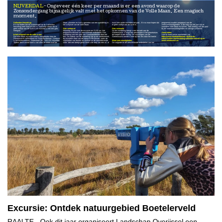
NIJVERDAL
Ongeveer één keer per maand is er een avond waarop de
Zonsondergang bijna gelijk valt met het opkomen van de Volle Maan. Een magisch
moment.
Sallandse Heuvelrug
Maan, planeten en kunt u genieten van een wandeling in
kruist een ander nachtdier het pad... En nu maar hopen dat
programma worden aangepast aan de
En wat boffen dat dit schouwspel op de Sallandse
het schijnsel van de volle Maan.
er geen wolkje aan de lucht is.
weersomstandigheden. In de loop van het jaar zijn er
heuvelrug heel mooi te zien is. Natuurlijk alleen als er
meerdere volle Maan excursies. Trek kleding aan die past
geen wolkje aan de lucht is en wanneer u met een gids
Sterrenhemel
Sterrenwacht
bij de weersomstandigheden en stevige schoenen.
meegaat.
Maandag 29 juni start de excursie om 21.00 uur. Het
Na de wandeling brengt u een bezoek aan de
programma bestaat uit verschillende onderdelen. Een
Sterrenwacht. U krijgt een presentatie in het planetarium,
Aanmelden
In het schijnsel van de volle maan
wandeling met een gids van Staatsbosbeheer door het
de koepel of een lezing. De vrijwilligers van de
Van te voren online aanmelden via:
De volle Maan excursie wordt u aangeboden door de
bos. De nadruk van de wandeling ligt op de sterrenhemel,
Sterrenwacht nemen u mee op een reis door het heelal.
https://www.staatsbosbeheer.nl/uit-in-de-
Sterrenwacht Hellendoorn en Staatsbosbeheer. Startpunt
de mystieke sfeer van de natuur in het duister, zoals de
natuur/vollemaanwandeling-sallandse-heuvelrug
en
is het buitencentrum, Grotestraat 281, 7441 GS Nijverdal.
silhouetten van bomen en struiken en de oorverdovende
Weersomstandigheden
www.autobouwman.
Tijdens deze avond komt u van alles te weten over de
stilte. Met een beetje geluk hoort u de roep van een uil, of
De volgorde en de verschillende onderdelen van het
Excursie: Ontdek natuurgebied Boetelerveld
RAALTE
- Ook dit jaar organiseert Landschap Overijssel een