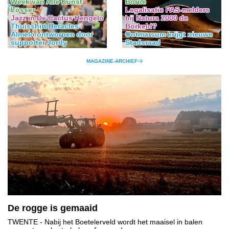
Week van Alle Kunst
Borne
Losser
Legalisatie PAS-melders
Jazz in De Cactus Hengelo
bij Natura 2000 de
Thuisshirt Heracles
Borkeld?
Almelo ontworpen door
Ootmarsum krijgt nieuwe
supporter Jordy
Stadsraad
MAGAZINE-ARCHIEF
De rogge is gemaaid
TWENTE
- Nabij het Boetelerveld wordt het maaisel in balen