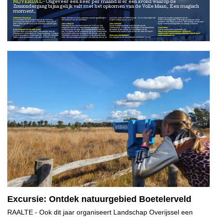
NIJVERDAL
Ongeveer één keer per maand is er een avond waarop de
Zonsondergang bijna gelijk valt met het opkomen van de Volle Maan. Een magisch
moment.
Sallandse Heuvelrug
Maan, planeten en kunt u genieten van een wandeling in
kruist een ander nachtdier het pad... En nu maar hopen dat
programma worden aangepast aan de
En wat boffen dat dit schouwspel op de Sallandse
het schijnsel van de volle Maan.
er geen wolkje aan de lucht is.
weersomstandigheden. In de loop van het jaar zijn er
heuvelrug heel mooi te zien is. Natuurlijk alleen als er
meerdere volle Maan excursies. Trek kleding aan die past
geen wolkje aan de lucht is en wanneer u met een gids
Sterrenhemel
Sterrenwacht
bij de weersomstandigheden en stevige schoenen.
meegaat.
Maandag 29 juni start de excursie om 21.00 uur. Het
Na de wandeling brengt u een bezoek aan de
programma bestaat uit verschillende onderdelen. Een
Sterrenwacht. U krijgt een presentatie in het planetarium,
Aanmelden
In het schijnsel van de volle maan
wandeling met een gids van Staatsbosbeheer door het
de koepel of een lezing. De vrijwilligers van de
Van te voren online aanmelden via:
De volle Maan excursie wordt u aangeboden door de
bos. De nadruk van de wandeling ligt op de sterrenhemel,
Sterrenwacht nemen u mee op een reis door het heelal.
https://www.staatsbosbeheer.nl/uit-in-de-
Sterrenwacht Hellendoorn en Staatsbosbeheer. Startpunt
de mystieke sfeer van de natuur in het duister, zoals de
natuur/vollemaanwandeling-sallandse-heuvelrug
en
is het buitencentrum, Grotestraat 281, 7441 GS Nijverdal.
silhouetten van bomen en struiken en de oorverdovende
Weersomstandigheden
www.autobouwman.
Tijdens deze avond komt u van alles te weten over de
stilte. Met een beetje geluk hoort u de roep van een uil, of
De volgorde en de verschillende onderdelen van het
Excursie: Ontdek natuurgebied Boetelerveld
RAALTE
- Ook dit jaar organiseert Landschap Overijssel een