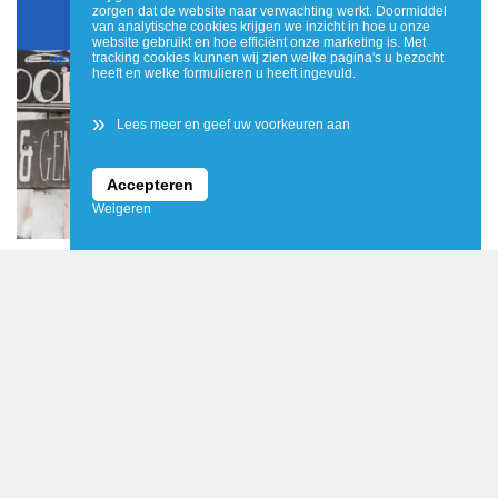
zorgen dat de website naar verwachting werkt. Doormiddel
van analytische cookies krijgen we inzicht in hoe u onze
website gebruikt en hoe efficiënt onze marketing is. Met
tracking cookies kunnen wij zien welke pagina's u bezocht
heeft en welke formulieren u heeft ingevuld.
»
Lees meer en geef uw voorkeuren aan
Accepteren
Weigeren
Het nieuwe Twente Magazine van 19 juni 2026 al
gezien?
TWENTE
- Nieuws, gesponsorde berichten, cultuur, sport, natuur
en uit-agenda van Twente. Zie www.twente-magazine.nl
LEES MEER
Het weer in Twente: Zeer heet met kans op onweersbuien