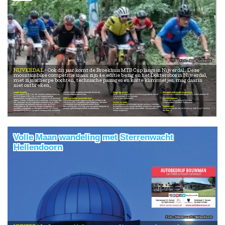
Jesse Grobbink
NIJVERDAL
Ook dit jaar komt de Broekhuis MTB Cup langs in Nijverdal. Deze
mountainbike competitie is aan zijn 4e editie bezig en het Doktersbos in Nijverdal,
met zijn scherpe bochten, technische passages en korte klimmetjes, mag daarin
niet ontbreken.
Laagdrempelig
voorziet in een duidelijke behoefte binnen de
Dagprogramma
Bezoekersinformatie en parkeren
De Broekhuis MTB Cup, die voorheen bekend stond als
mountainbikegemeenschap.
08:20 - 13:00 Informatie en inschrijving geopend aan de
Inschrijving Voetbalvereniging DES. Duivecatelaan 10
de FPS Bouw MTB Cup, is een laagdrempelige
Duivecatelaan 10 te Nijverdal
mountainbike competitie die zich afspeelt in de prachtige
MTB Competitie Oost-Nederland
14:30 Einde wedstrijden
Parkeerplaatsen:
regio's Twente, Salland en de Achterhoek. Wat begon als
Het overkoepelende orgaan achter dit initiatief is de
Willem de Clercqstraat te Nijverdal
een verlangen om een regionale competitie op te zetten,
Stichting MTB Competitie Oost-Nederland, die nauw
Locatie en ronde
Wilgenweard Nijverdal. Sportlaan 6
vergelijkbaar met bekende reeksen zoals de GOW-
samenwerkt met een groeiend aantal lokale
In het Dokterbos in Nijverdal ligt een technisch parcours
wedstrijden en de Veluwse Winter Competitie, is
fietsverenigingen. Dit zorgt voor een breed draagvlak en
te wachten waarin scherpe bochten, technische passages
Deelnemen?
inmiddels uitgegroeid tot een groot succes. De enorme
diverse, goed georganiseerde evenementen.
en korte klimmetjes elkaar afwisselen. Het parcours is
Wil je deelnemen aan de Broekhuis MTB Cup? Schrijf je
belangstelling bewijst dat deze zomerse MTB-competitie
veelal singletrack.
dan
hier
in.
Volle Maan wandeling met Sterrenwacht
Hellendoorn
Sterrenwacht Hellendoorn