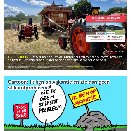
Leo Kemper
LUTTENBERG
Op weg naar de Top 700 Luttenberg stuitten we bij toeval boven op
de berg in Luttenberg op dit tafereel van een dikke halve eeuw geleden.
Tegenover landbouwmuseum De Laarman werd met
Luttenbergs gastvrijheid
vereende krachten de pas gemaaide rogge gedorst met
Vandaag als extra een vers gebakken pannenkoekje en
En nu verder terug in de tijd. Op naar de Luttenbergse Top
oud materieel van de Werktuigen uit Haarle. Zo ging het
een gratis zakje meel. Luttenbergse gastvrijheid op een
700. Zie ook
www.delaarman.nl
www.autobouwman.nl
vroeger bij de boeren in Salland en Twente.
goudgekleurd stoppelveld .
Cartoon: Ik ben op vakantie en zie dan geen
stikstofprobleem