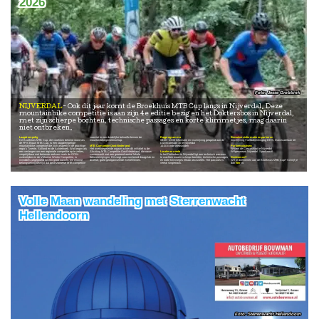
2026
Jesse Grobbink
NIJVERDAL
Ook dit jaar komt de Broekhuis MTB Cup langs in Nijverdal. Deze
mountainbike competitie is aan zijn 4e editie bezig en het Doktersbos in Nijverdal,
met zijn scherpe bochten, technische passages en korte klimmetjes, mag daarin
niet ontbreken.
Laagdrempelig
voorziet in een duidelijke behoefte binnen de
Dagprogramma
Bezoekersinformatie en parkeren
De Broekhuis MTB Cup, die voorheen bekend stond als
mountainbikegemeenschap.
08:20 - 13:00 Informatie en inschrijving geopend aan de
Inschrijving Voetbalvereniging DES. Duivecatelaan 10
de FPS Bouw MTB Cup, is een laagdrempelige
Duivecatelaan 10 te Nijverdal
mountainbike competitie die zich afspeelt in de prachtige
MTB Competitie Oost-Nederland
14:30 Einde wedstrijden
Parkeerplaatsen:
regio's Twente, Salland en de Achterhoek. Wat begon als
Het overkoepelende orgaan achter dit initiatief is de
Willem de Clercqstraat te Nijverdal
een verlangen om een regionale competitie op te zetten,
Stichting MTB Competitie Oost-Nederland, die nauw
Locatie en ronde
Wilgenweard Nijverdal. Sportlaan 6
vergelijkbaar met bekende reeksen zoals de GOW-
samenwerkt met een groeiend aantal lokale
In het Dokterbos in Nijverdal ligt een technisch parcours
wedstrijden en de Veluwse Winter Competitie, is
fietsverenigingen. Dit zorgt voor een breed draagvlak en
te wachten waarin scherpe bochten, technische passages
Deelnemen?
inmiddels uitgegroeid tot een groot succes. De enorme
diverse, goed georganiseerde evenementen.
en korte klimmetjes elkaar afwisselen. Het parcours is
Wil je deelnemen aan de Broekhuis MTB Cup? Schrijf je
belangstelling bewijst dat deze zomerse MTB-competitie
veelal singletrack.
dan
hier
in.
Volle Maan wandeling met Sterrenwacht
Hellendoorn
Sterrenwacht Hellendoorn