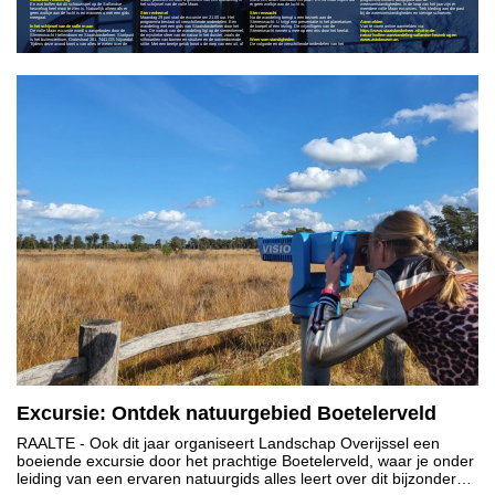
En wat boffen dat dit schouwspel op de Sallandse
het schijnsel van de volle Maan.
er geen wolkje aan de lucht is.
weersomstandigheden. In de loop van het jaar zijn er
heuvelrug heel mooi te zien is. Natuurlijk alleen als er
meerdere volle Maan excursies. Trek kleding aan die past
geen wolkje aan de lucht is en wanneer u met een gids
Sterrenhemel
Sterrenwacht
bij de weersomstandigheden en stevige schoenen.
meegaat.
Maandag 29 juni start de excursie om 21.00 uur. Het
Na de wandeling brengt u een bezoek aan de
programma bestaat uit verschillende onderdelen. Een
Sterrenwacht. U krijgt een presentatie in het planetarium,
Aanmelden
In het schijnsel van de volle maan
wandeling met een gids van Staatsbosbeheer door het
de koepel of een lezing. De vrijwilligers van de
Van te voren online aanmelden via:
De volle Maan excursie wordt u aangeboden door de
bos. De nadruk van de wandeling ligt op de sterrenhemel,
Sterrenwacht nemen u mee op een reis door het heelal.
https://www.staatsbosbeheer.nl/uit-in-de-
Sterrenwacht Hellendoorn en Staatsbosbeheer. Startpunt
de mystieke sfeer van de natuur in het duister, zoals de
natuur/vollemaanwandeling-sallandse-heuvelrug
en
is het buitencentrum, Grotestraat 281, 7441 GS Nijverdal.
silhouetten van bomen en struiken en de oorverdovende
Weersomstandigheden
www.autobouwman.
Tijdens deze avond komt u van alles te weten over de
stilte. Met een beetje geluk hoort u de roep van een uil, of
De volgorde en de verschillende onderdelen van het
Excursie: Ontdek natuurgebied Boetelerveld
RAALTE
- Ook dit jaar organiseert Landschap Overijssel een
boeiende excursie door het prachtige Boetelerveld, waar je onder
leiding van een ervaren natuurgids alles leert over dit bijzondere