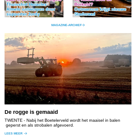
Thuisshirt Heracles
Borkeld?
Almelo ontworpen door
Ootmarsum krijgt nieuwe
supporter Jordy
Stadsraad
MAGAZINE-ARCHIEF
De rogge is gemaaid
TWENTE
- Nabij het Boetelerveld wordt het maaisel in balen
geperst en als strobalen afgevoerd.
LEES MEER