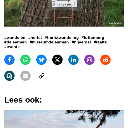
#wandelen
#herfst
#herfstwandeling
#luttenberg
#delaarman
#museumdelaarman
#nijverdal
#raalte
#twente
Lees ook: