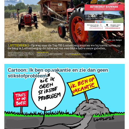
Leo Kemper
LUTTENBERG
Op weg naar de Top 700 Luttenberg stuitten we bij toeval boven op
de berg in Luttenberg op dit tafereel van een dikke halve eeuw geleden.
Tegenover landbouwmuseum De Laarman werd met
Luttenbergs gastvrijheid
vereende krachten de pas gemaaide rogge gedorst met
Vandaag als extra een vers gebakken pannenkoekje en
En nu verder terug in de tijd. Op naar de Luttenbergse Top
oud materieel van de Werktuigen uit Haarle. Zo ging het
een gratis zakje meel. Luttenbergse gastvrijheid op een
700. Zie ook
www.delaarman.nl
www.autobouwman.nl
vroeger bij de boeren in Salland en Twente.
goudgekleurd stoppelveld .
Cartoon: Ik ben op vakantie en zie dan geen
stikstofprobleem