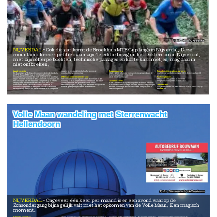
Jesse Grobbink
NIJVERDAL
Ook dit jaar komt de Broekhuis MTB Cup langs in Nijverdal. Deze
mountainbike competitie is aan zijn 4e editie bezig en het Doktersbos in Nijverdal,
met zijn scherpe bochten, technische passages en korte klimmetjes, mag daarin
niet ontbreken.
Laagdrempelig
voorziet in een duidelijke behoefte binnen de
Dagprogramma
Bezoekersinformatie en parkeren
De Broekhuis MTB Cup, die voorheen bekend stond als
mountainbikegemeenschap.
08:20 - 13:00 Informatie en inschrijving geopend aan de
Inschrijving Voetbalvereniging DES. Duivecatelaan 10
de FPS Bouw MTB Cup, is een laagdrempelige
Duivecatelaan 10 te Nijverdal
mountainbike competitie die zich afspeelt in de prachtige
MTB Competitie Oost-Nederland
14:30 Einde wedstrijden
Parkeerplaatsen:
regio's Twente, Salland en de Achterhoek. Wat begon als
Het overkoepelende orgaan achter dit initiatief is de
Willem de Clercqstraat te Nijverdal
een verlangen om een regionale competitie op te zetten,
Stichting MTB Competitie Oost-Nederland, die nauw
Locatie en ronde
Wilgenweard Nijverdal. Sportlaan 6
vergelijkbaar met bekende reeksen zoals de GOW-
samenwerkt met een groeiend aantal lokale
In het Dokterbos in Nijverdal ligt een technisch parcours
wedstrijden en de Veluwse Winter Competitie, is
fietsverenigingen. Dit zorgt voor een breed draagvlak en
te wachten waarin scherpe bochten, technische passages
Deelnemen?
inmiddels uitgegroeid tot een groot succes. De enorme
diverse, goed georganiseerde evenementen.
en korte klimmetjes elkaar afwisselen. Het parcours is
Wil je deelnemen aan de Broekhuis MTB Cup? Schrijf je
belangstelling bewijst dat deze zomerse MTB-competitie
veelal singletrack.
dan
hier
in.
Volle Maan wandeling met Sterrenwacht
Hellendoorn
Sterrenwacht Hellendoorn
NIJVERDAL
Ongeveer één keer per maand is er een avond waarop de
Zonsondergang bijna gelijk valt met het opkomen van de Volle Maan. Een magisch
moment.
Sallandse Heuvelrug
Maan, planeten en kunt u genieten van een wandeling in
kruist een ander nachtdier het pad... En nu maar hopen dat
programma worden aangepast aan de