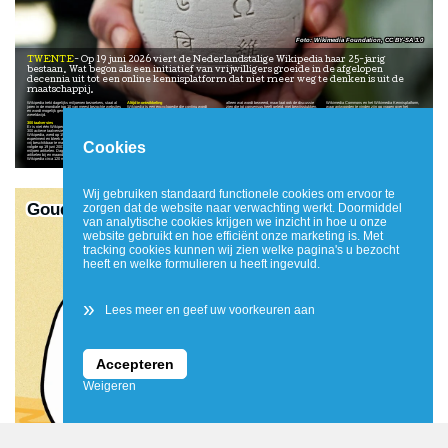
Wikimedia Foundation, CC BY-SA 3.0
TWENTE
Op 19 juni 2026 viert de Nederlandstalige Wikipedia haar 25-jarig
bestaan. Wat begon als een initiatief van vrijwilligers groeide in de afgelopen
decennia uit tot een online kennisplatform dat niet meer weg te denken is uit de
maatschappij.
Wikipedia trekt dagelijks miljoenen bezoekers, staat al
Altijd in ontwikkeling
alleen wat wordt beweerd, maar laat ook de discussie
Wikimedia Commons en het Wikimedia Kennisplatform,
jaren in de mondiale top 10 van meest bezochte websites
Wikipedia is een encyclopedie die continu wordt
zien die tot consensus heeft geleid, met bewijsstukken.
waar antwoorden te vinden zijn op vragen over het
en wordt mogelijk gemaakt door donaties van gebruikers
verbeterd en uitgebreid. Vrijwilligers werken dagelijks
Achter elke pagina van Wikipedia werken mensen
bewerken van Wikipedia.
wereldwijd.
samen aan het schrijven, controleren en verbeteren van
zorgvuldig samen om informatie te verzamelen,
artikelen. Omdat iedereen kennis kan bijdragen, blijven
controleren en verrijken, vanuit de overtuiging dat kennis
Over Wikimedia Nederland
300 taalversies
artikelen voortdurend in beweging. De meeste pagina’s
voor iedereen toegankelijk moet zijn.’ - Cristina Anca
De visie van de Vereniging Wikimedia Nederland is
Er is niet één Wikipedia, er zijn op dit moment meer dan
worden door meerdere auteurs gezamenlijk opgebouwd en
Fodor, directeur Wikimedia Nederland
gelijk aan die van de gehele Wikimedia-beweging: Stel je
300 actieve taalversies. De eerste versie, de Engelstalige
bijgewerkt. Aan de Nederlandstalige Wikipedia leveren
een wereld voor waarin een ieder vrijelijk kan delen in het
Wikipedia, werd op 15 januari 2001 gelanceerd als
maandelijks ongeveer 1.200 actieve vrijwilligers een
Meeschrijven aan Wikipedia?
geheel van alle kennis. Wikimedia Nederland is
experiment en bleek al snel een succesformule om kennis
bijdrage.
Wie meer wil weten over Wikipedia en zelf wil leren
onderdeel van de wereldwijde Wikimedia-beweging en
Cookies
vrij beschikbaar te maken. De Nederlandstalige versie
bijdragen, kan deelnemen aan bijeenkomsten van
zorgt in Nederland voor een omgeving waar vrijwilligers
volgde op 19 juni 2001 en bevat inmiddels ruim 2,2
Transparantie
Wikimedia Nederland. Tijdens deze activiteiten staan
en organisaties samenwerken om vrije kennis bijeen te
miljoen artikelen. Dagelijks komen er zo’n 100 nieuwe
‘In een tijd van desinformatie, AI-hallucinaties en black-
ervaren vrijwilligers klaar om nieuwe bijdragers op weg te
brengen en te verspreiden via Wikimedia platforms als
artikelen bij en maandelijks wordt de Nederlandstalige
box-algoritmes is de radicale transparantie van Wikipedia
helpen. Daarnaast zijn er online hulpmiddelen
Wikipedia, Wikimedia Commons en Wikidata.
Wikipedia circa 120 miljoen keer geraadpleegd.
nog belangrijker geworden. Want Wikipedia vertelt niet
beschikbaar, zoals een praktische handleiding op
Wij gebruiken standaard functionele cookies om ervoor te
Goudjakhals
zorgen dat de website naar verwachting werkt. Doormiddel
van analytische cookies krijgen we inzicht in hoe u onze
website gebruikt en hoe efficiënt onze marketing is. Met
tracking cookies kunnen wij zien welke pagina's u bezocht
heeft en welke formulieren u heeft ingevuld.
»
Lees meer en geef uw voorkeuren aan
Accepteren
Weigeren