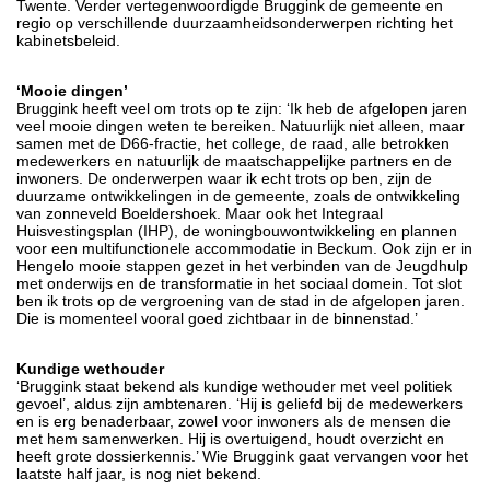
Twente. Verder vertegenwoordigde Bruggink de gemeente en
regio op verschillende duurzaamheidsonderwerpen richting het
kabinetsbeleid.
‘Mooie dingen’
Bruggink heeft veel om trots op te zijn: ‘Ik heb de afgelopen jaren
veel mooie dingen weten te bereiken. Natuurlijk niet alleen, maar
samen met de D66-fractie, het college, de raad, alle betrokken
medewerkers en natuurlijk de maatschappelijke partners en de
inwoners. De onderwerpen waar ik echt trots op ben, zijn de
duurzame ontwikkelingen in de gemeente, zoals de ontwikkeling
van zonneveld Boeldershoek. Maar ook het Integraal
Huisvestingsplan (IHP), de woningbouwontwikkeling en plannen
voor een multifunctionele accommodatie in Beckum. Ook zijn er in
Hengelo mooie stappen gezet in het verbinden van de Jeugdhulp
met onderwijs en de transformatie in het sociaal domein. Tot slot
ben ik trots op de vergroening van de stad in de afgelopen jaren.
Die is momenteel vooral goed zichtbaar in de binnenstad.’
Kundige wethouder
‘Bruggink staat bekend als kundige wethouder met veel politiek
gevoel’, aldus zijn ambtenaren. ‘Hij is geliefd bij de medewerkers
en is erg benaderbaar, zowel voor inwoners als de mensen die
met hem samenwerken. Hij is overtuigend, houdt overzicht en
heeft grote dossierkennis.’ Wie Bruggink gaat vervangen voor het
laatste half jaar, is nog niet bekend.