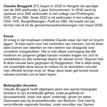
Claudio Bruggink
(57) begon in 2016 in Hengelo als opvolger
van de D66 wethouder Lukas Schoonhoven. In 2018 werd hij
opnieuw voor D66 wethouder in het college van ProHengelo,
VVD, SP en D66. Sinds 2022 is hij wethouder in het college van
CDA, VVD, BurgerBelangen, PvdA en D66. Hij maakt net zijn
termijn niet af tot de gemeenteraadsverkiezingen van maart 2026.
Keuze
Al vroeg in zijn loopbaan ontdekte Claudio waar zijn hart en kracht
liggen: ‘Ik loop warm voor het verbinden van mensen, het tot bloei
laten komen van talenten en het creëren van draagvlak voor
complexe vraagstukken. Het is mijn diepe overtuiging dat álle
kinderen en jongeren gelijke kansen moeten krijgen om zich te
ontwikkelen en dat onderwijs daarin de sleutel vormt. Daarom heb
ik deze nieuwe kans gegrepen bij Reggesteyn. Het is altijd lastig
om tussentijds deze keuze te maken en te vertrekken voordat
mijn officiële termijn erop zit. Maar deze baan gaf teveel mooie
nieuwe inzichten om te laten lopen.’
Belangrijke dossiers
Claudio Bruggink heeft afgelopen jaren een aantal belangrijke
dossiers in zijn portefeuille gehad, zoals jeugdhulp en
duurzaamheid, maar ook sport, onderwijs, groen en water.
Daarnaast was hij dorpswethouder van Beckum. Ook had hij
verschillende regionale functies, zoals voorzitter van Samen