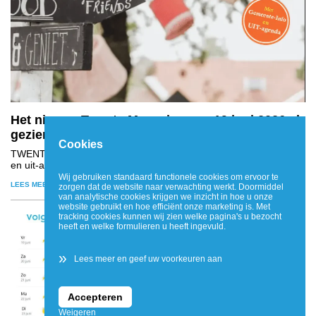
Het nieuwe Twente Magazine van 19 juni 2026 al
gezien?
Cookies
TWENTE
- Nieuws, gesponsorde berichten, cultuur, sport, natuur
en uit-agenda van Twente. Zie www.twente-magazine.nl
Wij gebruiken standaard functionele cookies om ervoor te
LEES MEER
zorgen dat de website naar verwachting werkt. Doormiddel
van analytische cookies krijgen we inzicht in hoe u onze
website gebruikt en hoe efficiënt onze marketing is. Met
tracking cookies kunnen wij zien welke pagina's u bezocht
heeft en welke formulieren u heeft ingevuld.
»
Lees meer en geef uw voorkeuren aan
Accepteren
Weigeren