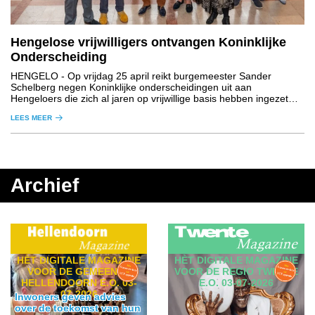
Hengelose vrijwilligers ontvangen Koninklijke
Onderscheiding
HENGELO
- Op vrijdag 25 april reikt burgemeester Sander
Schelberg negen Koninklijke onderscheidingen uit aan
Hengeloers die zich al jaren op vrijwillige basis hebben ingezet
voor de maatschappij.
LEES MEER
Archief
HÈT DIGITALE MAGAZINE
HÈT DIGITALE MAGAZINE
VOOR DE GEMEENTE
VOOR DE REGIO TWENTE
HELLENDOORN E.O. 03-
E.O. 03-07-2026
07-2026
Inwoners geven advies
over de toekomst van hun