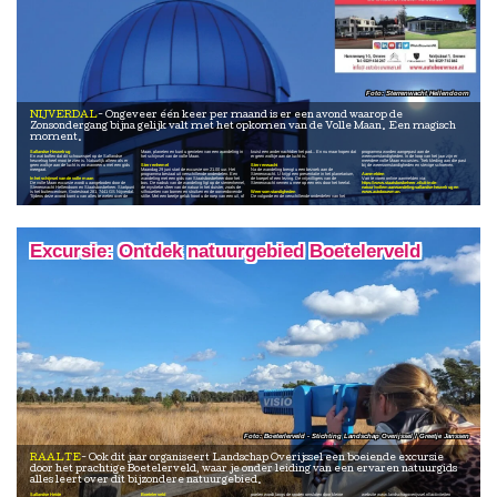
Sterrenwacht Hellendoorn
NIJVERDAL
Ongeveer één keer per maand is er een avond waarop de
Zonsondergang bijna gelijk valt met het opkomen van de Volle Maan. Een magisch
moment.
Sallandse Heuvelrug
Maan, planeten en kunt u genieten van een wandeling in
kruist een ander nachtdier het pad... En nu maar hopen dat
programma worden aangepast aan de
En wat boffen dat dit schouwspel op de Sallandse
het schijnsel van de volle Maan.
er geen wolkje aan de lucht is.
weersomstandigheden. In de loop van het jaar zijn er
heuvelrug heel mooi te zien is. Natuurlijk alleen als er
meerdere volle Maan excursies. Trek kleding aan die past
geen wolkje aan de lucht is en wanneer u met een gids
Sterrenhemel
Sterrenwacht
bij de weersomstandigheden en stevige schoenen.
meegaat.
Maandag 29 juni start de excursie om 21.00 uur. Het
Na de wandeling brengt u een bezoek aan de
programma bestaat uit verschillende onderdelen. Een
Sterrenwacht. U krijgt een presentatie in het planetarium,
Aanmelden
In het schijnsel van de volle maan
wandeling met een gids van Staatsbosbeheer door het
de koepel of een lezing. De vrijwilligers van de
Van te voren online aanmelden via:
De volle Maan excursie wordt u aangeboden door de
bos. De nadruk van de wandeling ligt op de sterrenhemel,
Sterrenwacht nemen u mee op een reis door het heelal.
https://www.staatsbosbeheer.nl/uit-in-de-
Sterrenwacht Hellendoorn en Staatsbosbeheer. Startpunt
de mystieke sfeer van de natuur in het duister, zoals de
natuur/vollemaanwandeling-sallandse-heuvelrug
en
is het buitencentrum, Grotestraat 281, 7441 GS Nijverdal.
silhouetten van bomen en struiken en de oorverdovende
Weersomstandigheden
www.autobouwman.
Tijdens deze avond komt u van alles te weten over de
stilte. Met een beetje geluk hoort u de roep van een uil, of
De volgorde en de verschillende onderdelen van het
Excursie: Ontdek natuurgebied Boetelerveld
Boeterlerveld - Stichting Landschap Overijssel / Greetje Janssen
RAALTE
Ook dit jaar organiseert Landschap Overijssel een boeiende excursie
door het prachtige Boetelerveld, waar je onder leiding van een ervaren natuurgids
alles leert over dit bijzondere natuurgebied.
Sallandse Heide
Boetelerveld
poelen wordt langs de randen omsloten door kleine
website www.landschapoverijssel.nl/activiteiten