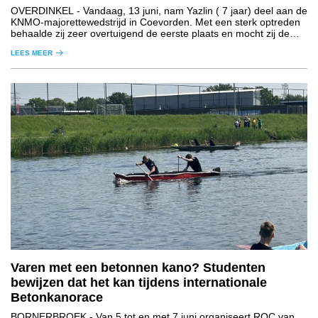
OVERDINKEL
- Vandaag, 13 juni, nam Yazlin ( 7 jaar) deel aan de
KNMO-majorettewedstrijd in Coevorden. Met een sterk optreden
behaalde zij zeer overtuigend de eerste plaats en mocht zij de
gouden medaille in ontvangst nemen.
LEES MEER
Varen met een betonnen kano? Studenten
bewijzen dat het kan tijdens internationale
Betonkanorace
BORNERBROEK
- Van 5 tot en met 7 juni organiseert ROC van