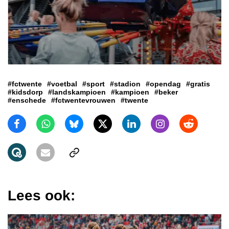
#fctwente
#voetbal
#sport
#stadion
#opendag
#gratis
#kidsdorp
#landskampioen
#kampioen
#beker
#enschede
#fctwentevrouwen
#twente
Lees ook: