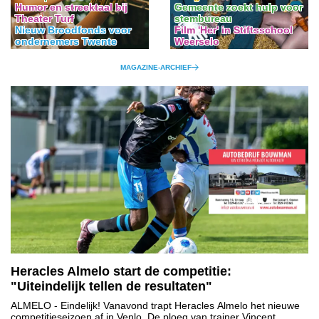
Humor en streektaal bij
Gemeente zoekt hulp voor
Theater Turf
stembureau
Nieuw Broodfonds voor
Film 'Her' in Stiftsschool
ondernemers Twente
Weerselo
MAGAZINE-ARCHIEF
Heracles Almelo start de competitie:
"Uiteindelijk tellen de resultaten"
ALMELO
- Eindelijk! Vanavond trapt Heracles Almelo het nieuwe
competitieseizoen af in Venlo. De ploeg van trainer Vincent