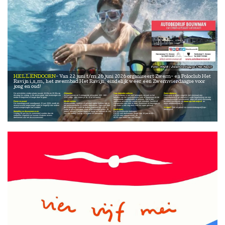
KNZB / Zwemvierdaagse / Het Ravijn
HELLENDOORN
Van 22 juni t/m 26 juni 2026 organiseert Zwem- en Poloclub Het
Ravijn i.s.m. het zwembad Het Ravijn, eindelijk weer een Zwemvierdaagse voor
jong en oud!
De activiteiten vinden plaats tussen 18.00u en 20.30u op
Afstanden
Vaardigheden oefenen
Zwemdiploma
dinsdag t/m vrijdag. Is de animo groot, dan overwegen we
Je kunt kiezen uit 3 uitdagende afstanden: 400 - 800 -
Voor kinderen is het héél belangrijk om ook na het
Deelname is alleen mogelijk met minimaal een
eerder te beginnen of langer door te gaan.
1200 meter - dus zwem je 16, 32 of 48 banen!
behalen van het zwemdiploma vaak te zwemmen en de
zwemdiploma B (of diploma A onder begeleiding van een
aangeleerde vaardigheden te oefenen. Het is een
meezwemmende volwassene). Meer info en/of eenvoudig
Reserve-avond
Mindervaliden
sportieve activiteit om samen met vriendjes, familie of
en direct inschrijven via
www.zpc-hetravijn.nl
en
De maandagavond voorafgaand, 22 juni 2026, wordt als
Mindervaliden, ouderen of gehandicapten kunnen ook in
klasgenoten aan mee te doen. Zwemmen en bewegen in
www.autobouwman.nl
reserve-avond toegevoegd zodat er mogelijk een andere
het pontongedeelte (21 meter) deelnemen. Speciaal voor
het water is ook nog eens leuk en super gezond!
avond overgeslagen kan worden!
deze doelgroep, wordt de bodem ingesteld op 1,20 m.
Vragen?
Stel ze gerust via zwemvierdaagse@zpc-
zodat je altijd kunt gaan staan of tussendoor rusten. Je
Inschrijven
hetravijn.nl
Medailles en discozwemmen
zwemt telkens 2 banen (heen en terug) en herhaalt dit 10x
De inschrijfkosten bedragen:
Vrijdag 26 juni (na 4x zwemmen) worden dan de
(ca. 400 meter) - Let op: er is geen lift aanwezig!
€10,00 voor deelnemers jonger dan 18 jaar en 65+,
medailles uitgereikt en kunnen kinderen tevens
€12,50 voor volwassenen, en
deelnemen aan het discozwemmen!
€6,50 voor leden van Het Ravijn.