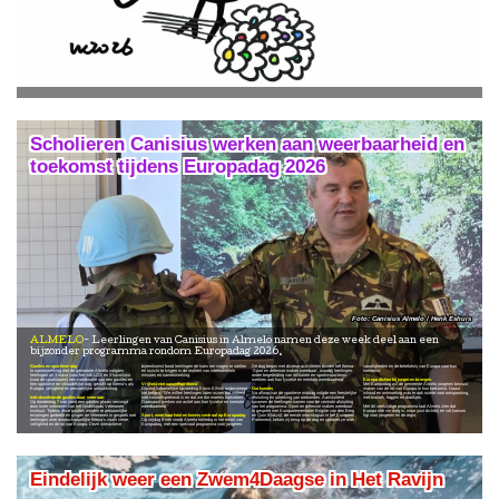
Scholieren Canisius werken aan weerbaarheid en
toekomst tijdens Europadag 2026
Canisius Almelo / Henk Eshuis
ALMELO
Leerlingen van Canisius in Almelo namen deze week deel aan een
bijzonder programma rondom Europadag 2026.
Gastles en sportieve dag
bijeenkomst bood leerlingen de kans om vragen te stellen
De dag begon met diverse activiteiten binnen het thema
vaardigheden en de betekenis van Europa voor hun
In samenwerking met de gemeente Almelo volgden
en inzicht te krijgen in de realiteit van internationale
‘Sport en defensie maken weerbaar’, waarbij leerlingen
toekomst.
leerlingen uit 3 mavo (voor het vak LO2) en 3 havo/vwo
missies en samenwerking.
onder begeleiding van militairen en sportinstructeurs
(voor de sportstroom) een combinatie van een gastles en
werkten aan hun fysieke en mentale weerbaarheid.
Europa dichterbij jongeren brengen
een sportieve en inhoudelijke dag, gericht op thema’s als
Vrijheid niet vanzelfsprekend
Met Europadag wil de gemeente Almelo jongeren bewust
Europa, veiligheid en persoonlijke ontwikkeling.
Docent lichamelijke opvoeding Erwin Elfrink onderstreept
Oorkondes
maken van de rol van Europa in hun toekomst. Naast
het belang: “We willen leerlingen laten inzien dat vrijheid
Na afloop van de sportieve middag volgde een feestelijke
inhoud en ontmoeting was er ook ruimte voor ontspanning,
Indrukwekkende gastles door veteraan
niet vanzelfsprekend is en dat we die moeten koesteren.
afsluiting en uitreiking van oorkondes. Aansluitend
met muziek, hapjes en drankjes.
Op donderdag 7 mei vond een gastles plaats verzorgd
Daarnaast werken we actief aan hun fysieke en mentale
kwamen de leerlingen samen voor de centrale afsluiting
door twee veteranen van het Nederlands Veteranen
weerbaarheid.”
van het programma ‘Sport en defensie maken weerbaar’.
Met dit veelzijdige programma laat Almelo zien dat
Instituut. Tijdens deze gastles werden er persoonlijke
In gesprek met Europarlementariër Brigitte van den Berg
Europa niet ver weg is, maar juist dichtbij en vol kansen
ervaringen gedeeld en gingen de veteranen in gesprek met
Sport, weerbaarheid en kennis centraal op Europadag
en Quin Blokzijl, de eerste mbo-stagiair in het Europees
ligt voor jongeren en de regio.
leerlingen over maatschappelijke thema’s zoals vrede,
Op vrijdag 8 mei stond Almelo volledig in het teken van
Parlement, keken zij terug op de dag en spraken ze over
veiligheid en de rol van Europa. Deze interactieve
Europadag, met een speciaal programma voor jongeren.
Eindelijk weer een Zwem4Daagse in Het Ravijn