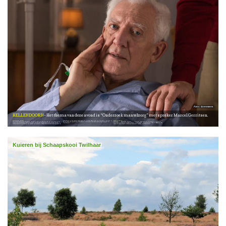
Evenmens
HELLENDOORN
Het thema van deze avond is “Onderzoek mantelzorg” met spreker Marcel Gerritsen.
Mantelzorger centraal
Alzheimercafé op:
Deze avond stellen we de mantelzorger centraal. Er loopt een onderzoek naar de rol en impact op het fungeren als mantelzorger. Marcel Gerritsen, die al 40 jaar ervaring heeft in dit werkveld, zal ons vanavond bijpraten over hetgeen hier inmiddels over bekend is. Hij deed wetenschappelijk onderzoek naar wat
mantelzorgers en hun naasten nodig hebben om te kunnen blijven zorgen voor hun naaste. Ook heeft hij hier een boek over geschreven en gepubliceerd. Marcel komt ook deze avond graag in gesprek met mantelzorgers.
Woensdag: 25 juni 2025, Zaal open: 19:15 uur, Begin:19:30 uur, we denken het programma omstreeks 21:15 uur af te sluiten. Locatie: “In De Tonne”, Dorpsstraat 66, 7447 CT Hellendoorn. Het thema van deze avond is “Onderzoek mantelzorg” Spreker: Marcel Gerritsen
Kuieren bij Schaapskooi Twilhaar